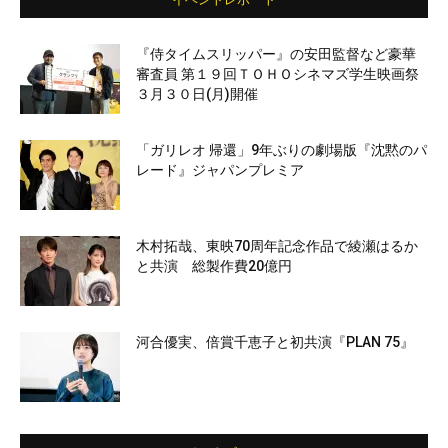
『侍タイムスリッパー』の安田監督など豪華
審査員 第１９回ＴＯＨＯシネマズ学生映画祭
３月３０日(月)開催
「ガリレオ 帰還」9年ぶりの劇場版『沈黙のパ
レード』ジャパンプレミア
木村拓哉、東映70周年記念作品で綾瀬はるか
と共演 総製作費20億円
河合優実、倍賞千恵子と初共演『PLAN 75』