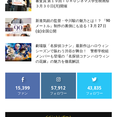
審査員 第１９回ＴＯＨＯシネマズ学生映画祭
３月３０日(月)開催
新進気鋭の監督・中川駿の魅力とは！？ 『90
メートル』制作の裏側にも迫る！3 月 27 日
(金)全国公開
劇場版「名探偵コナン」最新作はハロウィン
シーズンで賑わう渋谷が舞台！ 警察学校組
メンバーも登場の『名探偵コナン ハロウィン
の花嫁』の魅力を徹底解説
15,399
57,912
43,835
ファン
フォロワー
フォロワー
イベントレポート