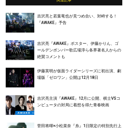
関連記事
吉沢亮と若葉竜也が見つめ合い、対峙する！
『AWAKE』予告
吉沢亮『AWAKE』ポスター、伊藤かりん、ゴ
ールデンボンバー歌広場淳ら各界著名人からの
絶賛コメントも
伊藤英明が仮面ライダーシリーズに初出演、劇
場版「ゼロワン」公開は12月18日
吉沢亮主演『AWAKE』12月に公開、棋士VSコ
ンピュータの対局に着想を得た青春映画
菅田将暉×小松菜奈『糸』1日限定の特別先行上