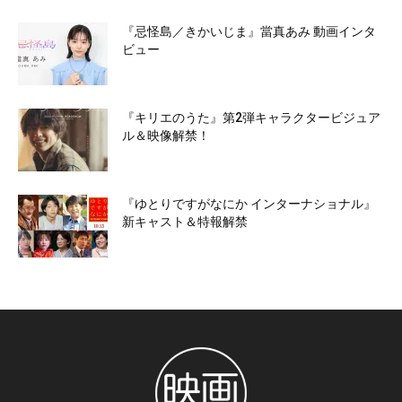
『忌怪島／きかいじま』當真あみ 動画インタ
ビュー
『キリエのうた』第2弾キャラクタービジュア
ル＆映像解禁！
『ゆとりですがなにか インターナショナル』
新キャスト＆特報解禁