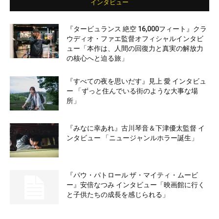
インタビュー
『タービュランス 絶空 16,000フィート』クラ
ウディオ・ファエ監督オフィシャルインタビ
ュー「本作は、人間の回復力と真実の解放力
の核心へと迫る旅」
『すべての夜を思いだす』見上 愛 インタビュ
ー 「ずっと住んでいる街のような大事な場
所」
『みなに幸あれ』古川琴音＆下津優太監督 イ
ンタビュー 「ニュージャンルホラー誕生」
『パウ・パトロール ザ・マイティ・ムービ
ー』安倍なつみ インタビュー「映画館に行く
と子供たちの成長を感じられる」