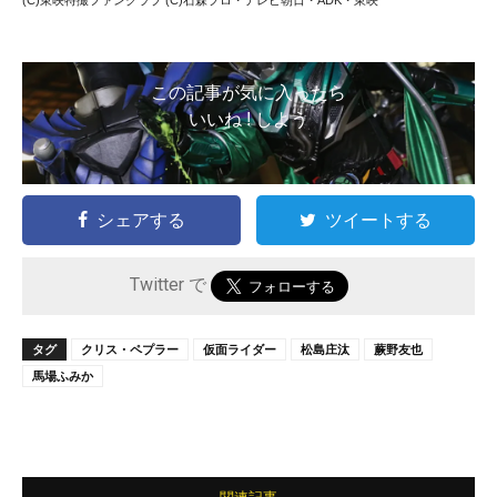
この記事が気に入ったら
いいね ! しよう
シェアする
ツイートする
Twitter で
タグ
クリス・ペプラー
仮面ライダー
松島庄汰
蕨野友也
馬場ふみか