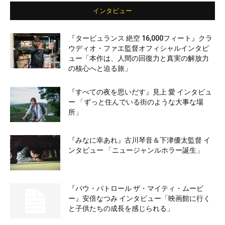
インタビュー
『タービュランス 絶空 16,000フィート』クラ
ウディオ・ファエ監督オフィシャルインタビ
ュー「本作は、人間の回復力と真実の解放力
の核心へと迫る旅」
『すべての夜を思いだす』見上 愛 インタビュ
ー 「ずっと住んでいる街のような大事な場
所」
『みなに幸あれ』古川琴音＆下津優太監督 イ
ンタビュー 「ニュージャンルホラー誕生」
『パウ・パトロール ザ・マイティ・ムービ
ー』安倍なつみ インタビュー「映画館に行く
と子供たちの成長を感じられる」