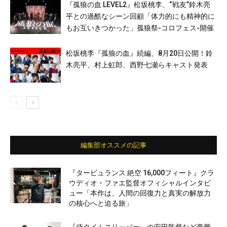
『孤狼の血 LEVEL2』松坂桃李、“戦友”鈴木亮
平との過酷なシーン回顧「体力的にも精神的に
もお互いきつかった」孤狼祭-コロフェス-開催
松坂桃李『孤狼の血』続編、8月20日公開！鈴
木亮平、村上虹郎、西野七瀬らキャスト発表
編集部オススメの記事
『タービュランス 絶空 16,000フィート』クラ
ウディオ・ファエ監督オフィシャルインタビ
ュー「本作は、人間の回復力と真実の解放力
の核心へと迫る旅」
『侍タイムスリッパー』の安田監督など豪華