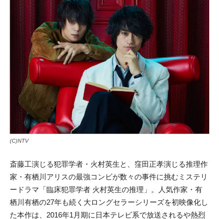
(C)NTV
斎藤工演じる犯罪学者・火村英生と、窪田正孝演じる推理作
家・有栖川アリスの最強コンビが数々の事件に挑むミステリ
ードラマ「臨床犯罪学者 火村英生の推理」。人気作家・有
栖川有栖の27年も続く大ロングセラーシリーズを初映像化し
た本作は、2016年1月期に日本テレビ系で放送されるや熱烈