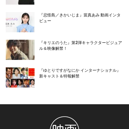
『忌怪島／きかいじま』當真あみ 動画インタ
ビュー
『キリエのうた』第2弾キャラクタービジュア
ル＆映像解禁！
『ゆとりですがなにか インターナショナル』
新キャスト＆特報解禁