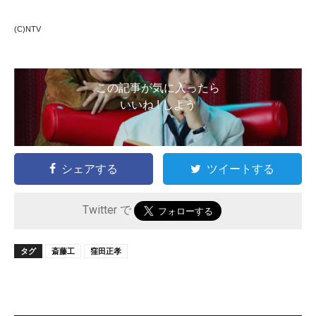
(C)NTV
この記事が気に入ったら
いいね ! しよう
シェアする
ツイートする
Twitter で
タグ
斎藤工
窪田正孝