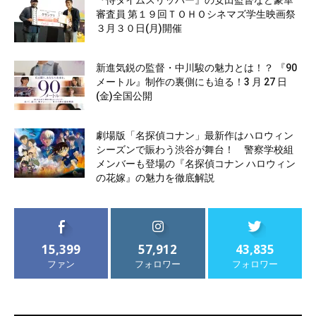
審査員 第１９回ＴＯＨＯシネマズ学生映画祭
３月３０日(月)開催
新進気鋭の監督・中川駿の魅力とは！？ 『90
メートル』制作の裏側にも迫る！3 月 27 日
(金)全国公開
劇場版「名探偵コナン」最新作はハロウィン
シーズンで賑わう渋谷が舞台！ 警察学校組
メンバーも登場の『名探偵コナン ハロウィン
の花嫁』の魅力を徹底解説
15,399
57,912
43,835
ファン
フォロワー
フォロワー