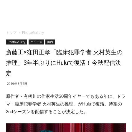
トップ
PhotoGallery
PhotoGallery
ニュース
国内
斎藤工×窪田正孝「臨床犯罪学者 火村英生の
推理」3年半ぶりにHuluで復活！今秋配信決
定
2019年5月7日
原作者・有栖川の作家生活30周年イヤーでもある年に、ドラ
マ「臨床犯罪学者 火村英生の推理」がHuluで復活。待望の
2ndシーズンを配信することが決定した。