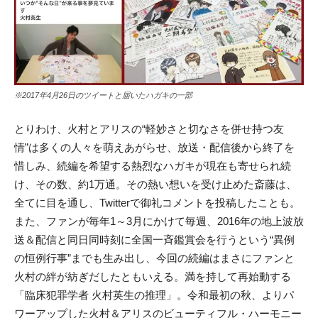
※2017年4月26日のツイートと届いたハガキの一部
とりわけ、火村とアリスの“軽妙さと切なさを併せ持つ友
情”は多くの人々を萌えあがらせ、放送・配信後から終了を
惜しみ、続編を希望する熱烈なハガキが現在も寄せられ続
け、その数、約1万通。その熱い想いを受け止めた斎藤は、
全てに目を通し、Twitterで御礼コメントを投稿したことも。
また、ファンが毎年1～3月にかけて毎週、2016年の地上波放
送＆配信と同日同時刻に全国一斉鑑賞会を行うという“異例
の恒例行事”までも生み出し、今回の続編はまさにファンと
火村の絆が紡ぎだしたともいえる。満を持して再始動する
「臨床犯罪学者 火村英生の推理」。令和最初の秋、よりパ
ワーアップした火村＆アリスのビューティフル・ハーモニー