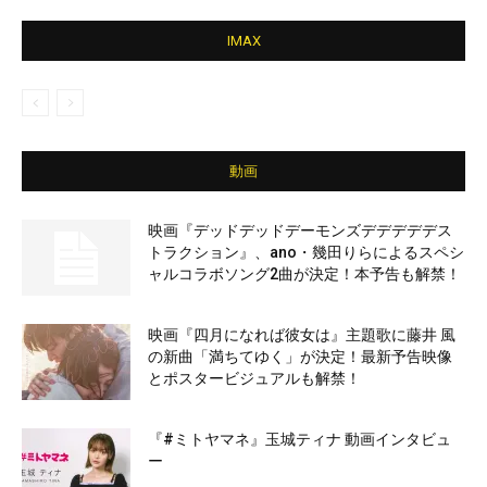
IMAX
動画
映画『デッドデッドデーモンズデデデデデス
トラクション』、ano・幾田りらによるスペシ
ャルコラボソング2曲が決定！本予告も解禁！
映画『四月になれば彼女は』主題歌に藤井 風
の新曲「満ちてゆく」が決定！最新予告映像
とポスタービジュアルも解禁！
『#ミトヤマネ』玉城ティナ 動画インタビュ
ー