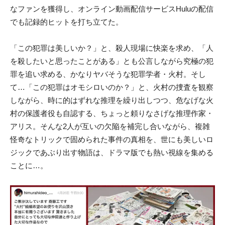
なファンを獲得し、オンライン動画配信サービスHuluの配信
でも記録的ヒットを打ち立てた。
「この犯罪は美しいか？」と、殺人現場に快楽を求め、「人
を殺したいと思ったことがある」とも公言しながら究極の犯
罪を追い求める、かなりヤバそうな犯罪学者・火村。そし
て…「この犯罪はオモシロいのか？」と、火村の捜査を観察
しながら、時に的はずれな推理を繰り出しつつ、危なげな火
村の保護者役も自認する、ちょっと頼りなさげな推理作家・
アリス。そんな2人が互いの欠陥を補完し合いながら、複雑
怪奇なトリックで固められた事件の真相を、世にも美しいロ
ジックであぶり出す物語は、ドラマ版でも熱い視線を集める
ことに…。