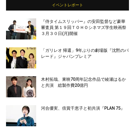
イベントレポート
『侍タイムスリッパー』の安田監督など豪華
審査員 第１９回ＴＯＨＯシネマズ学生映画祭
３月３０日(月)開催
「ガリレオ 帰還」9年ぶりの劇場版『沈黙のパ
レード』ジャパンプレミア
木村拓哉、東映70周年記念作品で綾瀬はるか
と共演 総製作費20億円
河合優実、倍賞千恵子と初共演『PLAN 75』