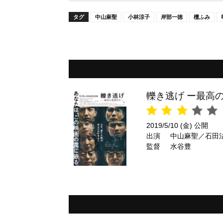
タグ
中山麻聖
小林涼子
岸部一徳
檀ふみ
轢き逃げ ー最高
2019/5/10 (金) 公開
出演
中山麻聖／石田
監督
水谷豊