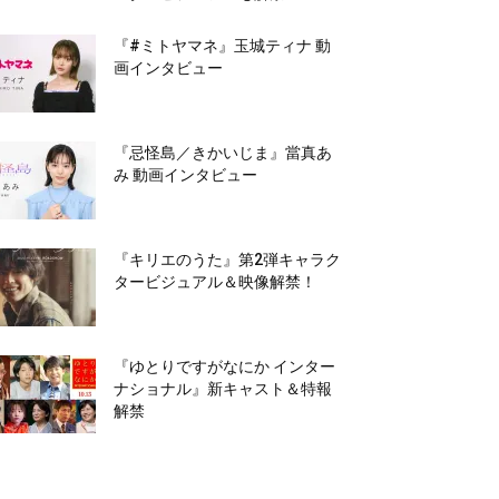
『#ミトヤマネ』玉城ティナ 動
画インタビュー
『忌怪島／きかいじま』當真あ
み 動画インタビュー
『キリエのうた』第2弾キャラク
タービジュアル＆映像解禁！
『ゆとりですがなにか インター
ナショナル』新キャスト＆特報
解禁