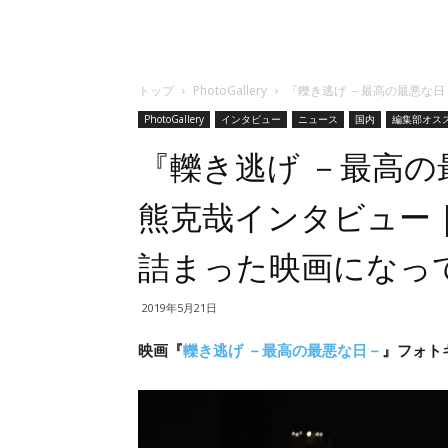
トップ
PhotoGallery
『轢き逃げ －最高の最悪な
PhotoGallery
インタビュー
ニュース
国内
編集部オス
『轢き逃げ －最高の
熊克哉インタビュー
詰まった映画になっ
2019年5月21日
映画『
轢き逃げ －最高の最悪な日－
』フォトギ