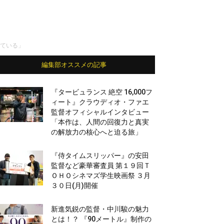
っている」
編集部オススメの記事
『タービュランス 絶空 16,000フ
ィート』クラウディオ・ファエ
監督オフィシャルインタビュー
「本作は、人間の回復力と真実
の解放力の核心へと迫る旅」
『侍タイムスリッパー』の安田
監督など豪華審査員 第１９回Ｔ
ＯＨＯシネマズ学生映画祭 ３月
３０日(月)開催
新進気鋭の監督・中川駿の魅力
とは！？ 『90メートル』制作の