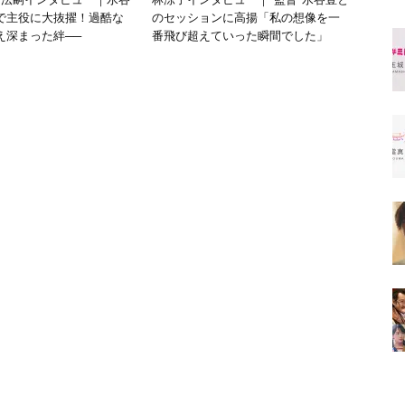
で主役に大抜擢！過酷な
のセッションに高揚「私の想像を一
え深まった絆──
番飛び超えていった瞬間でした」