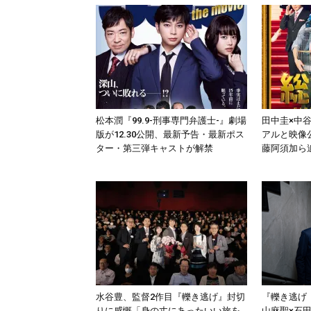
松本潤『99.9-刑事専門弁護士-』劇場
田中圭×中
版が12.30公開、最新予告・最新ポス
アルと映像
ター・第三弾キャストが解禁
藤阿須加ら
水谷豊、監督2作目『轢き逃げ』封切
『轢き逃げ
りに感慨「身の丈にあったいい旅を
山麻聖×石