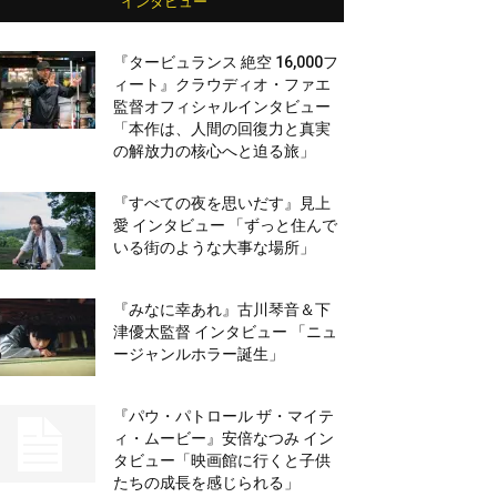
インタビュー
『タービュランス 絶空 16,000フ
ィート』クラウディオ・ファエ
監督オフィシャルインタビュー
「本作は、人間の回復力と真実
の解放力の核心へと迫る旅」
『すべての夜を思いだす』見上
愛 インタビュー 「ずっと住んで
いる街のような大事な場所」
『みなに幸あれ』古川琴音＆下
津優太監督 インタビュー 「ニュ
ージャンルホラー誕生」
『パウ・パトロール ザ・マイテ
ィ・ムービー』安倍なつみ イン
タビュー「映画館に行くと子供
たちの成長を感じられる」