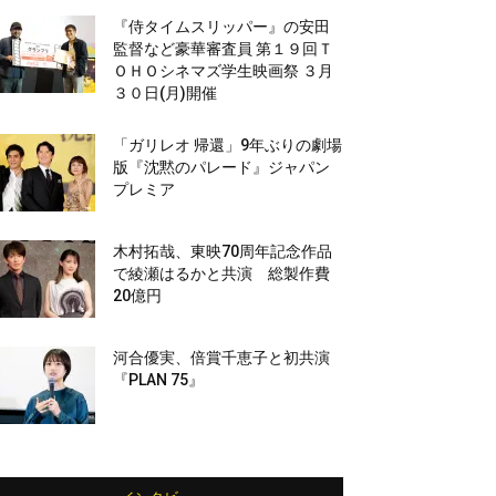
『侍タイムスリッパー』の安田
監督など豪華審査員 第１９回Ｔ
ＯＨＯシネマズ学生映画祭 ３月
３０日(月)開催
「ガリレオ 帰還」9年ぶりの劇場
版『沈黙のパレード』ジャパン
プレミア
木村拓哉、東映70周年記念作品
で綾瀬はるかと共演 総製作費
20億円
河合優実、倍賞千恵子と初共演
『PLAN 75』