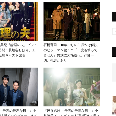
谷美紀『総理の夫』ビジュ
石橋蓮司、18年ぶりの主演作は伝説
公開！貫地谷しほり、工
のヒットマン役！？『一度も撃って
追加キャスト発表
ません』共演に大楠道代、岸部一
徳、桃井かおり
 －最高の最悪な日－』中
『轢き逃げ －最高の最悪な日－』小
田法嗣インタビュー｜水谷
林涼子インタビュー｜“監督”水谷豊と