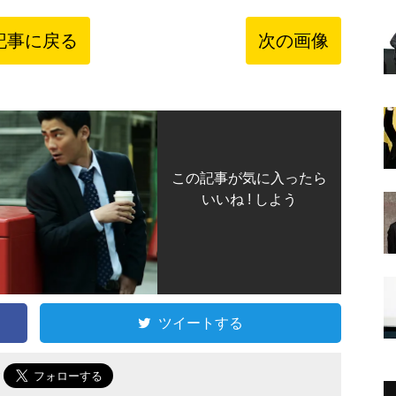
記事に戻る
次の画像
この記事が気に入ったら
いいね ! しよう
ツイートする
で