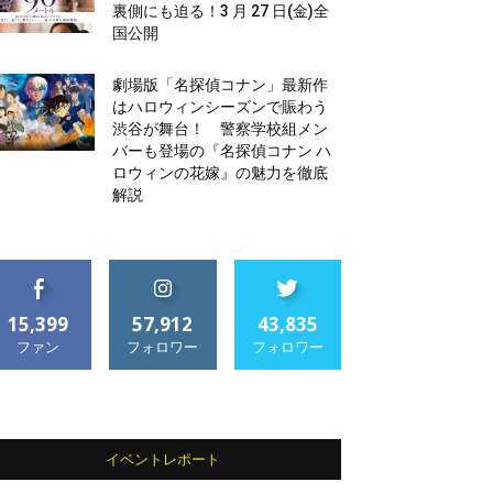
裏側にも迫る！3 月 27 日(金)全
国公開
劇場版「名探偵コナン」最新作
はハロウィンシーズンで賑わう
渋谷が舞台！ 警察学校組メン
バーも登場の『名探偵コナン ハ
ロウィンの花嫁』の魅力を徹底
解説
15,399
57,912
43,835
ファン
フォロワー
フォロワー
イベントレポート