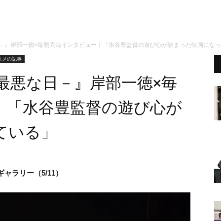
日－』岸部一徳×毎熊克哉インタビュー｜「水谷豊監督の遊び心が詰まった映画にな
スメの記事
最悪な日－』岸部一徳×毎
｜「水谷豊監督の遊び心が
ている」
ャラリー（5/11）