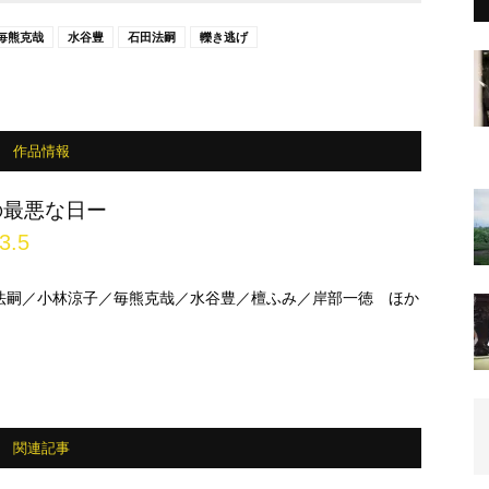
毎熊克哉
水谷豊
石田法嗣
轢き逃げ
作品情報
の最悪な日ー
3.5
法嗣／小林涼子／毎熊克哉／水谷豊／檀ふみ／岸部一徳 ほか
関連記事