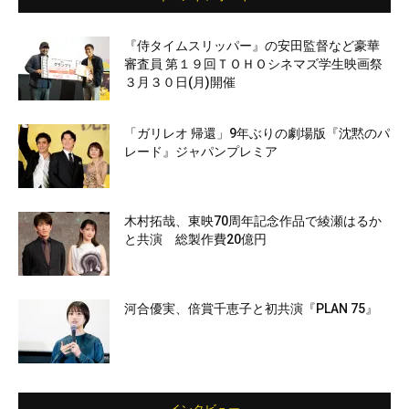
『侍タイムスリッパー』の安田監督など豪華
審査員 第１９回ＴＯＨＯシネマズ学生映画祭
３月３０日(月)開催
「ガリレオ 帰還」9年ぶりの劇場版『沈黙のパ
レード』ジャパンプレミア
木村拓哉、東映70周年記念作品で綾瀬はるか
と共演 総製作費20億円
河合優実、倍賞千恵子と初共演『PLAN 75』