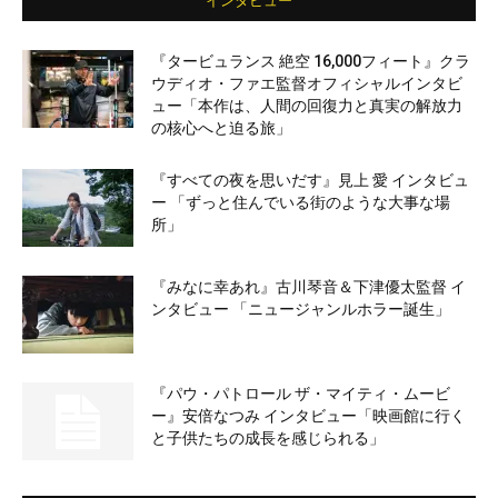
インタビュー
『タービュランス 絶空 16,000フィート』クラ
ウディオ・ファエ監督オフィシャルインタビ
ュー「本作は、人間の回復力と真実の解放力
の核心へと迫る旅」
『すべての夜を思いだす』見上 愛 インタビュ
ー 「ずっと住んでいる街のような大事な場
所」
『みなに幸あれ』古川琴音＆下津優太監督 イ
ンタビュー 「ニュージャンルホラー誕生」
『パウ・パトロール ザ・マイティ・ムービ
ー』安倍なつみ インタビュー「映画館に行く
と子供たちの成長を感じられる」