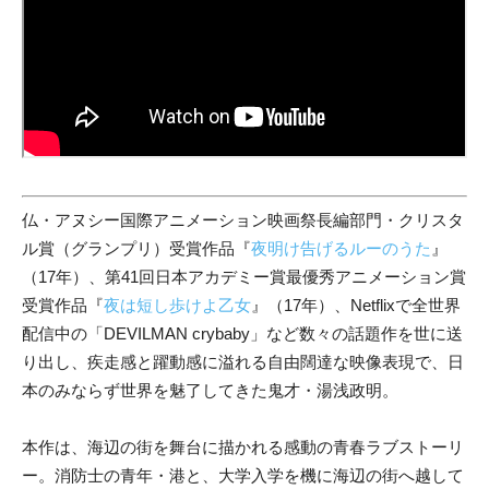
仏・アヌシー国際アニメーション映画祭長編部門・クリスタ
ル賞（グランプリ）受賞作品『
夜明け告げるルーのうた
』
（17年）、第41回日本アカデミー賞最優秀アニメーション賞
受賞作品『
夜は短し歩けよ乙女
』（17年）、Netflixで全世界
配信中の「DEVILMAN crybaby」など数々の話題作を世に送
り出し、疾走感と躍動感に溢れる自由闊達な映像表現で、日
本のみならず世界を魅了してきた鬼才・湯浅政明。
本作は、海辺の街を舞台に描かれる感動の青春ラブストーリ
ー。消防士の青年・港と、大学入学を機に海辺の街へ越して