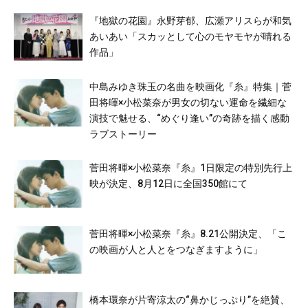
『地獄の花園』永野芽郁、広瀬アリスらが和気
あいあい「スカッとして心のモヤモヤが晴れる
作品」
中島みゆき珠玉の名曲を映画化『糸』特集｜菅
田将暉×小松菜奈が男女の切ない運命を繊細な
演技で魅せる、“めぐり逢い”の奇跡を描く感動
ラブストーリー
菅田将暉×小松菜奈『糸』1日限定の特別先行上
映が決定、8月12日に全国350館にて
菅田将暉×小松菜奈『糸』8.21公開決定、「こ
の映画が人と人とをつなぎますように」
橋本環奈が片寄涼太の“鼻かじっぷり”を絶賛、