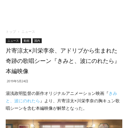
トップ
ニュース
ニュース
動画
国内
片寄涼太×川栄李奈、アドリブから生まれた
奇跡の歌唱シーン『きみと、波にのれたら』
本編映像
2019年5月24日
湯浅政明監督の新作オリジナルアニメーション映画『
きみ
と、波にのれたら
』より、片寄涼太×川栄李奈の胸キュン歌
唱シーンを含む本編映像が解禁となった。