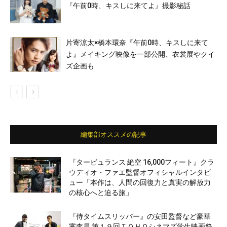
『午前0時、キスしに来てよ』撮影秘話
片寄涼太×橋本環奈『午前0時、キスしに来て
よ』メイキング映像を一部公開、衣裳展やクイ
ズ企画も
編集部オススメの記事
『タービュランス 絶空 16,000フィート』クラ
ウディオ・ファエ監督オフィシャルインタビ
ュー「本作は、人間の回復力と真実の解放力
の核心へと迫る旅」
『侍タイムスリッパー』の安田監督など豪華
審査員 第１９回ＴＯＨＯシネマズ学生映画祭