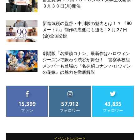
３月３０日(月)開催
新進気鋭の監督・中川駿の魅力とは！？ 『90
メートル』制作の裏側にも迫る！3 月 27 日
(金)全国公開
劇場版「名探偵コナン」最新作はハロウィン
シーズンで賑わう渋谷が舞台！ 警察学校組
メンバーも登場の『名探偵コナン ハロウィン
の花嫁』の魅力を徹底解説
15,399
57,912
43,835
ファン
フォロワー
フォロワー
イベントレポート