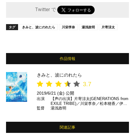
Twitter で
タグ
きみと、波にのれたら
川栄李奈
湯浅政明
片寄涼太
作品情報
きみと、波にのれたら
3.7
2019/6/21 (金) 公開
出演
【声の出演】片寄涼太(GENERATIONS from
EXILE TRIBE)／川栄李奈／松本穂香／伊藤
監督
湯浅政明
健太郎 ほか
関連記事