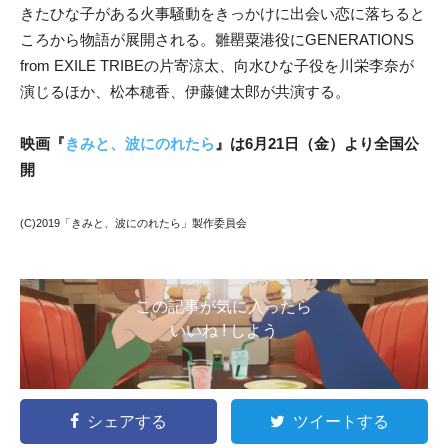
きたひな子がある火事騒動をきっかけに出会い恋に落ちると
ころから物語が展開される。雛罌粟港役にGENERATIONS
from EXILE TRIBEの片寄涼太、向水ひな子役を川栄李奈が
演じるほか、松本穂香、伊藤健太郎が共演する。
映画『
きみと、波にのれたら
』は6月21日（金）より全国公
開
(C)2019「きみと、波にのれたら」製作委員会
この記事が気に入ったら
いいね ! しよう
シェアする
ツイートする