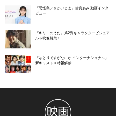
『忌怪島／きかいじま』當真あみ 動画インタ
ビュー
『キリエのうた』第2弾キャラクタービジュア
ル＆映像解禁！
『ゆとりですがなにか インターナショナル』
新キャスト＆特報解禁