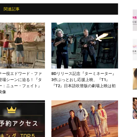
関連記事
ナー役エドワード・ファ
BDリリース記念『ターミネーター』
登場シーンに迫る！『タ
3作ぶっとおし応援上映、『T1』
ー：ニュー・フェイト』
『T2』日本語吹替版の劇場上映は初
映像