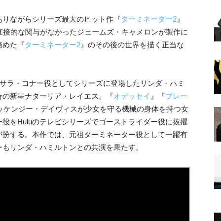
ありながらシリーズ最大のヒット作『
ターミネーター2
』
直接的な関与がなかったジェームズ・キャメロンが製作に
務めた『
ターミネーター2
』のその後の世界を描く正当な
、サラ・コナー役としてシリーズに登場したリンダ・ハミ
待の新星ナターリア・レイエス。『
オデッセイ
』『
ブレー
ッケンジー・デイヴィスが少女を守る機械の身体を持つ女
役をHuluのテレビシリーズでゴーストライダー役に抜擢
が扮する。本作では、元祖ターミネーター役として一躍有
ーもリンダ・ハミルトンとの共演を果たす。