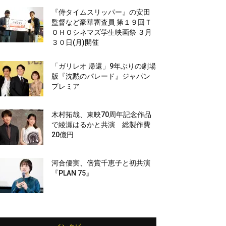
『侍タイムスリッパー』の安田
監督など豪華審査員 第１９回Ｔ
ＯＨＯシネマズ学生映画祭 ３月
３０日(月)開催
「ガリレオ 帰還」9年ぶりの劇場
版『沈黙のパレード』ジャパン
プレミア
木村拓哉、東映70周年記念作品
で綾瀬はるかと共演 総製作費
20億円
河合優実、倍賞千恵子と初共演
『PLAN 75』