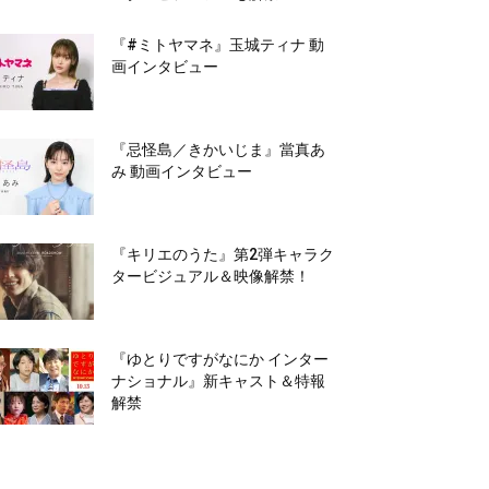
『#ミトヤマネ』玉城ティナ 動
画インタビュー
『忌怪島／きかいじま』當真あ
み 動画インタビュー
『キリエのうた』第2弾キャラク
タービジュアル＆映像解禁！
『ゆとりですがなにか インター
ナショナル』新キャスト＆特報
解禁