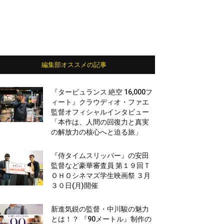
編集部オススメの記事
『タービュランス 絶空 16,000フ
ィート』クラウディオ・ファエ
監督オフィシャルインタビュー
「本作は、人間の回復力と真実
の解放力の核心へと迫る旅」
『侍タイムスリッパー』の安田
監督など豪華審査員 第１９回Ｔ
ＯＨＯシネマズ学生映画祭 ３月
３０日(月)開催
新進気鋭の監督・中川駿の魅力
とは！？ 『90メートル』制作の