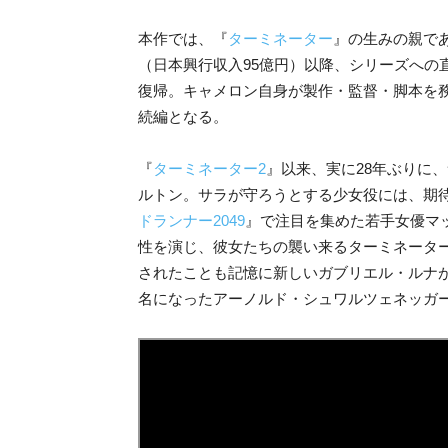
本作では、『
ターミネーター
』の生みの親で
（日本興行収入95億円）以降、シリーズへの
復帰。キャメロン自身が製作・監督・脚本を
続編となる。
『
ターミネーター2
』以来、実に28年ぶりに
ルトン。サラが守ろうとする少女役には、期
ドランナー2049
』で注目を集めた若手女優マ
性を演じ、彼女たちの襲い来るターミネーター
されたことも記憶に新しいガブリエル・ルナ
名になったアーノルド・シュワルツェネッガ