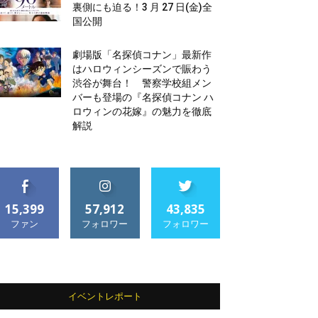
裏側にも迫る！3 月 27 日(金)全
国公開
劇場版「名探偵コナン」最新作
はハロウィンシーズンで賑わう
渋谷が舞台！ 警察学校組メン
バーも登場の『名探偵コナン ハ
ロウィンの花嫁』の魅力を徹底
解説
15,399
57,912
43,835
ファン
フォロワー
フォロワー
イベントレポート