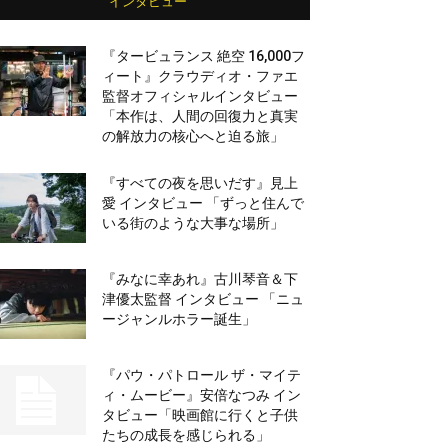
インタビュー
『タービュランス 絶空 16,000フ
ィート』クラウディオ・ファエ
監督オフィシャルインタビュー
「本作は、人間の回復力と真実
の解放力の核心へと迫る旅」
『すべての夜を思いだす』見上
愛 インタビュー 「ずっと住んで
いる街のような大事な場所」
『みなに幸あれ』古川琴音＆下
津優太監督 インタビュー 「ニュ
ージャンルホラー誕生」
『パウ・パトロール ザ・マイテ
ィ・ムービー』安倍なつみ イン
タビュー「映画館に行くと子供
たちの成長を感じられる」