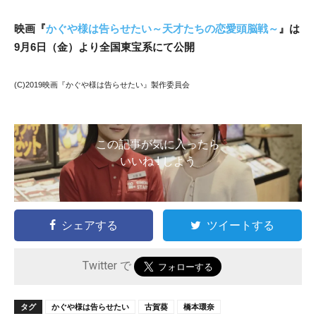
映画『
かぐや様は告らせたい～天才たちの恋愛頭脳戦～
』は
9月6日（金）より全国東宝系にて公開
(C)2019映画『かぐや様は告らせたい』製作委員会
この記事が気に入ったら
いいね ! しよう
シェアする
ツイートする
Twitter で
タグ
かぐや様は告らせたい
古賀葵
橋本環奈