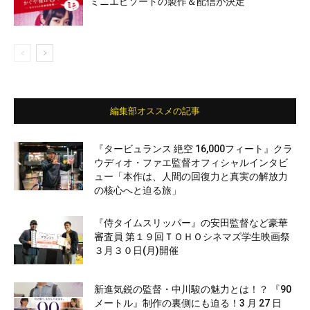
ミニエピソードの製作＆配信が決定
編集部オススメの記事
『タービュランス 絶空 16,000フィート』クラ
ウディオ・ファエ監督オフィシャルインタビ
ュー「本作は、人間の回復力と真実の解放力
の核心へと迫る旅」
『侍タイムスリッパー』の安田監督など豪華
審査員 第１９回ＴＯＨＯシネマズ学生映画祭
３月３０日(月)開催
新進気鋭の監督・中川駿の魅力とは！？ 『90
メートル』制作の裏側にも迫る！3 月 27 日