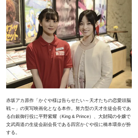
赤坂アカ原作「かぐや様は告らせたい～天才たちの恋愛頭脳
戦～」の実写映画化となる本作。努力型の天才生徒会長であ
る白銀御行役に平野紫耀（King & Prince）、大財閥の令嬢で
文武両道の生徒会副会長である四宮かぐや役に橋本環奈が扮
する。