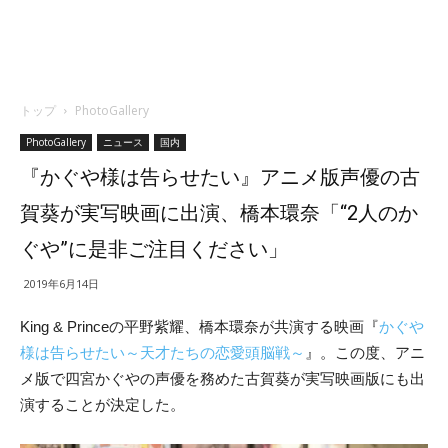
トップ
PhotoGallery
PhotoGallery
ニュース
国内
『かぐや様は告らせたい』アニメ版声優の古
賀葵が実写映画に出演、橋本環奈「“2人のか
ぐや”に是非ご注目ください」
2019年6月14日
King & Princeの平野紫耀、橋本環奈が共演する映画『
かぐや
様は告らせたい～天才たちの恋愛頭脳戦～
』。この度、アニ
メ版で四宮かぐやの声優を務めた古賀葵が実写映画版にも出
演することが決定した。