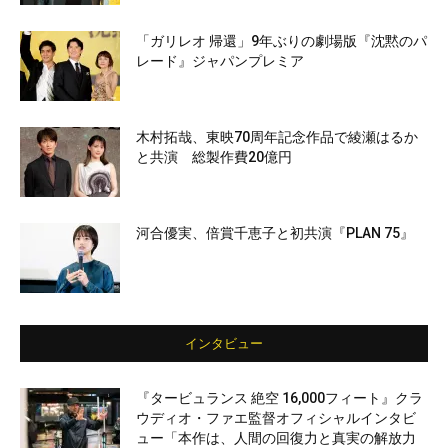
「ガリレオ 帰還」9年ぶりの劇場版『沈黙のパ
レード』ジャパンプレミア
木村拓哉、東映70周年記念作品で綾瀬はるか
と共演 総製作費20億円
河合優実、倍賞千恵子と初共演『PLAN 75』
インタビュー
『タービュランス 絶空 16,000フィート』クラ
ウディオ・ファエ監督オフィシャルインタビ
ュー「本作は、人間の回復力と真実の解放力