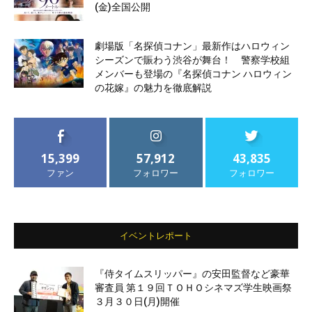
(金)全国公開
劇場版「名探偵コナン」最新作はハロウィン
シーズンで賑わう渋谷が舞台！ 警察学校組
メンバーも登場の『名探偵コナン ハロウィン
の花嫁』の魅力を徹底解説
15,399
57,912
43,835
ファン
フォロワー
フォロワー
イベントレポート
『侍タイムスリッパー』の安田監督など豪華
審査員 第１９回ＴＯＨＯシネマズ学生映画祭
３月３０日(月)開催