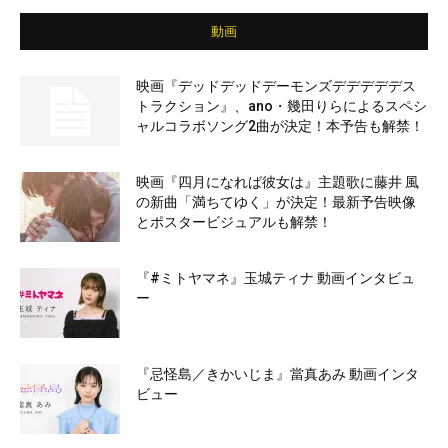
動画
映画『デッドデッドデーモンズデデデデデス
トラクション』、ano・幾田りらによるスペシ
ャルコラボソング2曲が決定！本予告も解禁！
映画『四月になれば彼女は』主題歌に藤井 風
の新曲「満ちてゆく」が決定！最新予告映像
とポスタービジュアルも解禁！
『#ミトヤマネ』玉城ティナ 動画インタビュ
ー
『忌怪島／きかいじま』當真あみ 動画インタ
ビュー