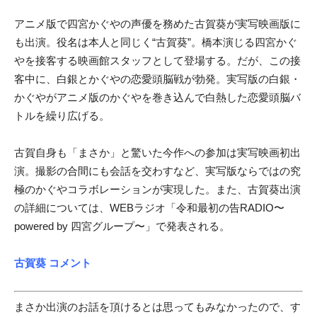
アニメ版で四宮かぐやの声優を務めた古賀葵が実写映画版に
も出演。役名は本人と同じく“古賀葵”。橋本演じる四宮かぐ
やを接客する映画館スタッフとして登場する。だが、この接
客中に、白銀とかぐやの恋愛頭脳戦が勃発。実写版の白銀・
かぐやがアニメ版のかぐやを巻き込んで白熱した恋愛頭脳バ
トルを繰り広げる。
古賀自身も「まさか」と驚いた今作への参加は実写映画初出
演。撮影の合間にも会話を交わすなど、実写版ならではの究
極のかぐやコラボレーションが実現した。また、古賀葵出演
の詳細については、WEBラジオ「令和最初の告RADIO〜
powered by 四宮グループ〜」で発表される。
古賀葵 コメント
まさか出演のお話を頂けるとは思ってもみなかったので、す