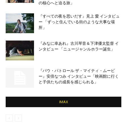
の核心へと迫る旅」
『すべての夜を思いだす』見上 愛 インタビュ
ー 「ずっと住んでいる街のような大事な場
所」
『みなに幸あれ』古川琴音＆下津優太監督 イ
ンタビュー 「ニュージャンルホラー誕生」
『パウ・パトロール ザ・マイティ・ムービ
ー』安倍なつみ インタビュー「映画館に行く
と子供たちの成長を感じられる」
IMAX