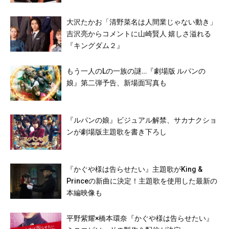
大沢たかお「清野菜名は人間業じゃない動き」
吉沢亮からコメントに山崎賢人 嬉しさ溢れる
『キングダム２』
もう一人のLの一族の謎…『劇場版 ルパンの
娘』第二弾予告、新場面写真も
『ルパンの娘』ビジュアル解禁、サカナクショ
ンが劇場版主題歌を書き下ろし
『かぐや様は告らせたい』主題歌がKing &
Princeの新曲に決定！主題歌を使用した最新の
本編映像も
平野紫耀×橋本環奈『かぐや様は告らせたい』