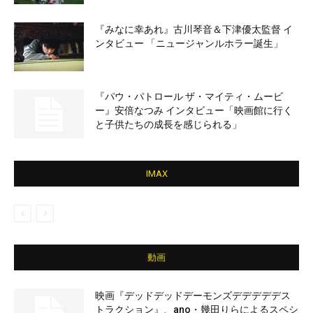
『みなに幸あれ』古川琴音＆下津優太監督 イ
ンタビュー 「ニュージャンルホラー誕生」
『パウ・パトロール ザ・マイティ・ムービ
ー』安倍なつみ インタビュー「映画館に行く
と子供たちの成長を感じられる」
IMAX
動画
映画『デッドデッドデーモンズデデデデデス
トラクション』、ano・幾田りらによるスペシ