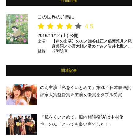
作品情報
この世界の片隅に
4.5
2016/11/12 (土) 公開
出演
【声の出演】のん／細谷佳正／稲葉菜月／尾
身美詞／小野大輔／潘めぐみ／岩井七世／澁
監督
片渕須直
谷天外 ほか
関連記事
のん主演『私をくいとめて』第30回日本映画批
評家大賞監督賞＆主演女優賞をダブル受賞
『私をくいとめて』脳内相談役“A”は中村倫
也、のん「とっても良い声でした！」