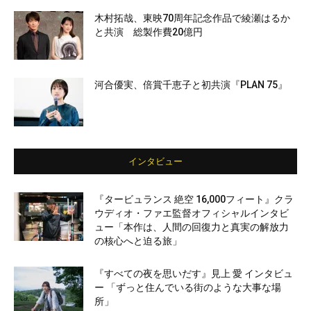
木村拓哉、東映70周年記念作品で綾瀬はるか
と共演 総製作費20億円
河合優実、倍賞千恵子と初共演『PLAN 75』
インタビュー
『タービュランス 絶空 16,000フィート』クラ
ウディオ・ファエ監督オフィシャルインタビ
ュー「本作は、人間の回復力と真実の解放力
の核心へと迫る旅」
『すべての夜を思いだす』見上 愛 インタビュ
ー 「ずっと住んでいる街のような大事な場
所」