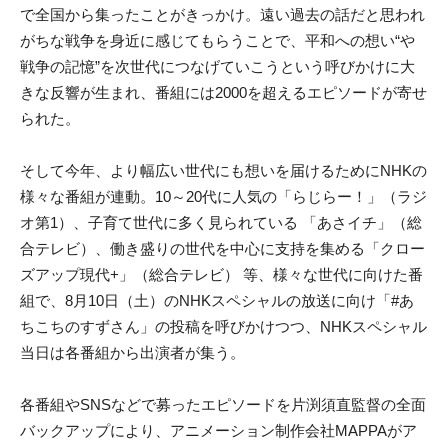
で全国から集ったことがきっかけ。遠い過去
の
話だと思われ
がちな戦争を身近
に
感じてもらうことで、平和へ
の
想い“や
戦争
の
記憶”を次世代
に
つなげていこうという
呼びかけ
に
大
きな反響が生まれ、番組
に
は2000を超えるエピソ
ードが寄せ
られた。
そして今年、より幅広い世代
に
も想いを届けるため
に
NHK
の
様々
な番組が連動。10～20代
に
人気
の
「らじらー！」（ラジ
オ第1）、子育て世代
に
多く見られている 「あさイチ」（総
合テレビ）、働き盛り
の
世代を中心
に
支持を集め
る「クロー
ズアップ現代+」（総合テレビ） 等、様々な世代
に
向けた番
組で、8月10日（土）
の
NHKスペシ
ャル
の
放送
に
向け「#あ
ちこち
の
すずさん」
の
投稿を呼びかけつつ
、NHKスペシャル
当日は各番組から出演者が集う。
各番組やSNSなどで募ったエピソードを片渕須直監督
の
全面
バックアップ
に
より、アニメーション制作会社MAPPAが
ア