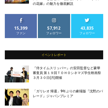
の花嫁』の魅力を徹底解説
15,399
57,912
43,835
ファン
フォロワー
フォロワー
イベントレポート
『侍タイムスリッパー』の安田監督など豪華
審査員 第１９回ＴＯＨＯシネマズ学生映画祭
３月３０日(月)開催
「ガリレオ 帰還」9年ぶりの劇場版『沈黙のパ
レード』ジャパンプレミア