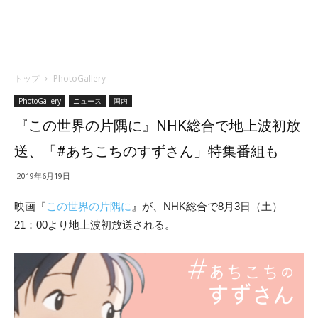
トップ
PhotoGallery
PhotoGallery
ニュース
国内
『この世界の片隅に』NHK総合で地上波初放
送、「#あちこちのすずさん」特集番組も
2019年6月19日
映画『
この
世界
の
片隅
に
』が、NHK総合で8月3日（土）
21：00より地上波初放送される。