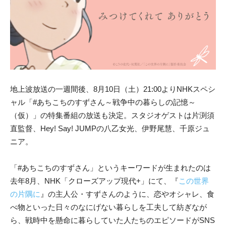
地上波放送
の
一週間後、8月10日（土）21:00よりNHKスペシ
ャル「#あちこち
の
すずさん～戦争中
の
暮らし
の
記憶～
（仮）」
の
特集番組
の
放送も決定。スタジオゲストは片
渕須
直監督、Hey! Say! JUMP
の
八乙女光、伊野尾慧、千原ジュ
ニア。
「#あちこち
の
すずさ
ん」というキーワードが生まれた
の
は
去年8月、NHK「
クローズアップ現代+」
に
て、『
この
世界
の
片隅
に
』
の
主人公・
すずさん
の
よう
に
、恋やオシャレ、食
べ物といった日々
の
な
に
げな
い暮らしを工夫して紡ぎなが
ら、戦時中を懸命
に
暮らしていた人た
ち
の
エピソードがSNS