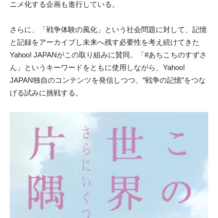
ニメ化する企画も進行している。
さら
に
、「戦争体験
の
風化」という社会問題
に
対して、記憶
と記録
をアーカイブし未来へ残す必要性を考え続けてきた
Yahoo! JAPANが
この
取り組み
に
賛同。「#あちこち
の
すずさ
ん」とい
うキーワードをとも
に
使用しながら、Yahoo!
JAPAN独自
の
コンテンツを発信しつつ、“戦争
の
記憶”をつな
げる試み
に
挑戦する。