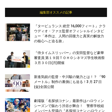
編集部オススメの記事
『タービュランス 絶空 16,000フィート』クラ
ウディオ・ファエ監督オフィシャルインタビ
ュー「本作は、人間の回復力と真実の解放力
の核心へと迫る旅」
『侍タイムスリッパー』の安田監督など豪華
審査員 第１９回ＴＯＨＯシネマズ学生映画祭
３月３０日(月)開催
新進気鋭の監督・中川駿の魅力とは！？ 『90
メートル』制作の裏側にも迫る！3 月 27 日
(金)全国公開
劇場版「名探偵コナン」最新作はハロウィン
シーズンで賑わう渋谷が舞台！ 警察学校組
メンバーも登場の『名探偵コナン ハロウィン