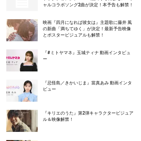
ャルコラボソング2曲が決定！本予告も解禁！
映画『四月になれば彼女は』主題歌に藤井 風
の新曲「満ちてゆく」が決定！最新予告映像
とポスタービジュアルも解禁！
『#ミトヤマネ』玉城ティナ 動画インタビュ
ー
『忌怪島／きかいじま』當真あみ 動画インタ
ビュー
『キリエのうた』第2弾キャラクタービジュア
ル＆映像解禁！