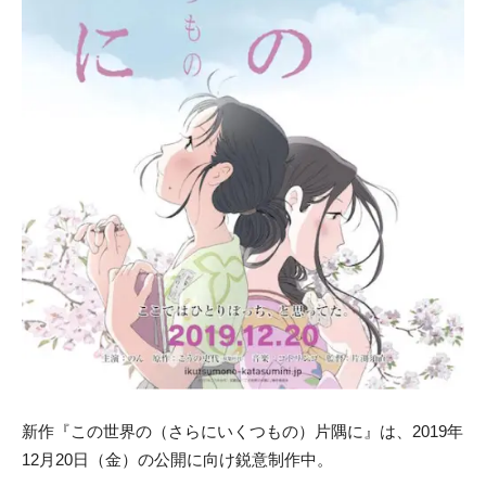
新作『
この
世界
の
（
さら
に
いくつも
の
）
片隅
に
』は、2019年
12月20日（金）
の
公開
に
向け鋭意制作中。