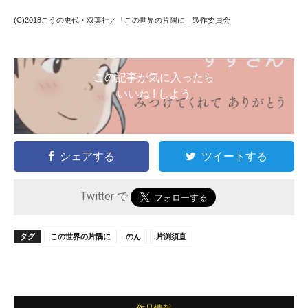
(C)2018こう
の
史代・双葉社／「
この
世界
の
片隅
に
」製作委
員会
この記事が気に入ったら
いいね ! しよう
シェアする
ツイートする
Twitter で
タグ
この世界の片隅に
のん
片渕須直