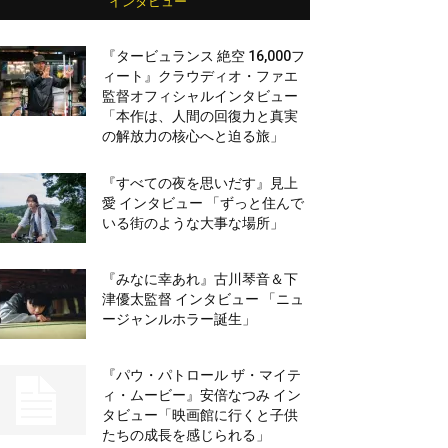
インタビュー
『タービュランス 絶空 16,000フ
ィート』クラウディオ・ファエ
監督オフィシャルインタビュー
「本作は、人間の回復力と真実
の解放力の核心へと迫る旅」
『すべての夜を思いだす』見上
愛 インタビュー 「ずっと住んで
いる街のような大事な場所」
『みなに幸あれ』古川琴音＆下
津優太監督 インタビュー 「ニュ
ージャンルホラー誕生」
『パウ・パトロール ザ・マイテ
ィ・ムービー』安倍なつみ イン
タビュー「映画館に行くと子供
たちの成長を感じられる」