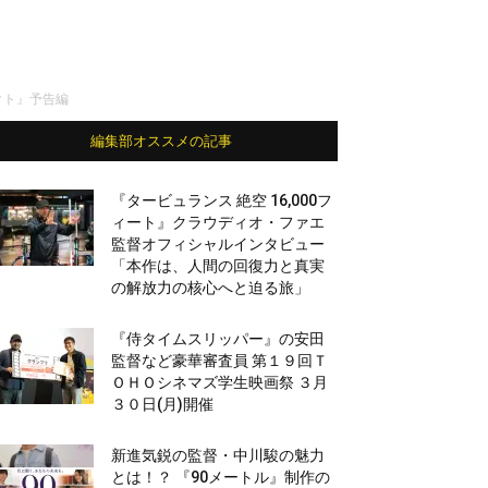
クト』予告編
編集部オススメの記事
『タービュランス 絶空 16,000フ
ィート』クラウディオ・ファエ
監督オフィシャルインタビュー
「本作は、人間の回復力と真実
の解放力の核心へと迫る旅」
『侍タイムスリッパー』の安田
監督など豪華審査員 第１９回Ｔ
ＯＨＯシネマズ学生映画祭 ３月
３０日(月)開催
新進気鋭の監督・中川駿の魅力
とは！？ 『90メートル』制作の