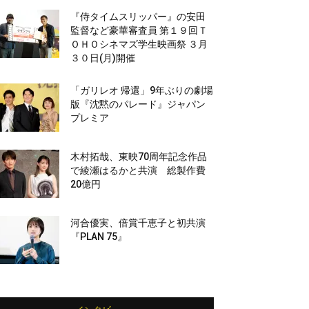
『侍タイムスリッパー』の安田
監督など豪華審査員 第１９回Ｔ
ＯＨＯシネマズ学生映画祭 ３月
３０日(月)開催
「ガリレオ 帰還」9年ぶりの劇場
版『沈黙のパレード』ジャパン
プレミア
木村拓哉、東映70周年記念作品
で綾瀬はるかと共演 総製作費
20億円
河合優実、倍賞千恵子と初共演
『PLAN 75』