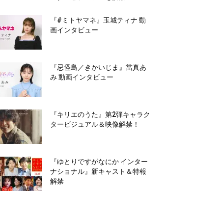
『#ミトヤマネ』玉城ティナ 動
画インタビュー
『忌怪島／きかいじま』當真あ
み 動画インタビュー
『キリエのうた』第2弾キャラク
タービジュアル＆映像解禁！
『ゆとりですがなにか インター
ナショナル』新キャスト＆特報
解禁