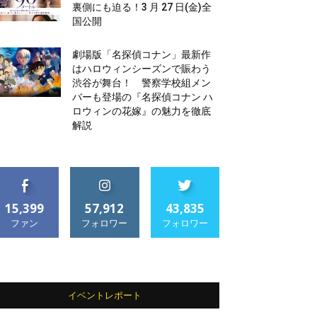
裏側にも迫る！3 月 27 日(金)全
国公開
劇場版「名探偵コナン」最新作
はハロウィンシーズンで賑わう
渋谷が舞台！ 警察学校組メン
バーも登場の『名探偵コナン ハ
ロウィンの花嫁』の魅力を徹底
解説
15,399
57,912
43,835
ファン
フォロワー
フォロワー
イベントレポート