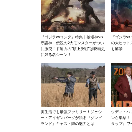
『ゴジラvsコング』特集｜破壊神VS
『ゴジラvs
守護神、伝説の2大モンスターがつい
の大ヒット
に激突！ド迫力の“頂上決戦”は映画史
も解禁
に残る名シーン！
実生活でも最強ファミリー！ジェシ
ウディ・ハ
ー・アイゼンバーグが語る『ゾンビ
ンら集結！
ランド』キャスト陣の魅力とは
タップ』ワ