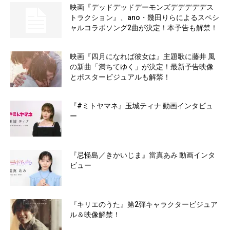
映画『デッドデッドデーモンズデデデデデス
トラクション』、ano・幾田りらによるスペシ
ャルコラボソング2曲が決定！本予告も解禁！
映画『四月になれば彼女は』主題歌に藤井 風
の新曲「満ちてゆく」が決定！最新予告映像
とポスタービジュアルも解禁！
『#ミトヤマネ』玉城ティナ 動画インタビュ
ー
『忌怪島／きかいじま』當真あみ 動画インタ
ビュー
『キリエのうた』第2弾キャラクタービジュア
ル＆映像解禁！