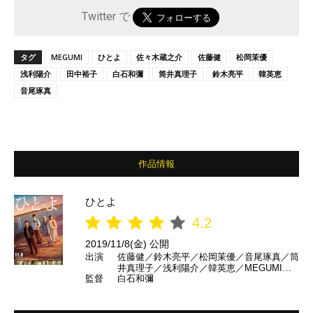
Twitter で
タグ
MEGUMI
ひとよ
佐々木蔵之介
佐藤健
松岡茉優
浅利陽介
田中裕子
白石和彌
筒井真理子
鈴木亮平
韓英恵
音尾琢真
作品情報
ひとよ
4.2
2019/11/8(金) 公開
出演
佐藤健／鈴木亮平／松岡茉優／音尾琢真／筒
井真理子／浅利陽介／韓英恵／MEGUMI／
監督
白石和彌
大悟（千鳥）／佐々木蔵之介／田中裕子 ほ
か