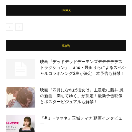
IMAX
動画
映画『デッドデッドデーモンズデデデデデス
トラクション』、ano・幾田りらによるスペシ
ャルコラボソング2曲が決定！本予告も解禁！
映画『四月になれば彼女は』主題歌に藤井 風
の新曲「満ちてゆく」が決定！最新予告映像
とポスタービジュアルも解禁！
『#ミトヤマネ』玉城ティナ 動画インタビュ
ー