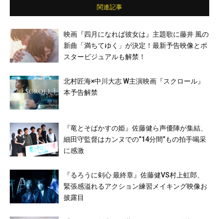
関連記事
映画『四月になれば彼女は』主題歌に藤井 風の
新曲「満ちてゆく」が決定！最新予告映像とポ
スタービジュアルも解禁！
北村匠海×中川大志 W主演映画『スクロール』
本予告解禁
『竜とそばかすの姫』佐藤健ら声優陣が集結、
細田守監督はカンヌでの”14分間”もの拍手喝采
に感激
『るろうに剣心 最終章』佐藤健VS村上虹郎、
緊張感溢れるアクション練習メイキング映像お
披露目