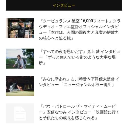
インタビュー
『タービュランス 絶空 16,000フィート』クラ
ウディオ・ファエ監督オフィシャルインタビ
ュー「本作は、人間の回復力と真実の解放力
の核心へと迫る旅」
『すべての夜を思いだす』見上 愛 インタビュ
ー 「ずっと住んでいる街のような大事な場
所」
『みなに幸あれ』古川琴音＆下津優太監督 イ
ンタビュー 「ニュージャンルホラー誕生」
『パウ・パトロール ザ・マイティ・ムービ
ー』安倍なつみ インタビュー「映画館に行く
と子供たちの成長を感じられる」