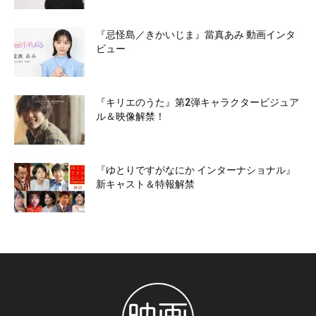
『忌怪島／きかいじま』當真あみ 動画インタ
ビュー
『キリエのうた』第2弾キャラクタービジュア
ル＆映像解禁！
『ゆとりですがなにか インターナショナル』
新キャスト＆特報解禁