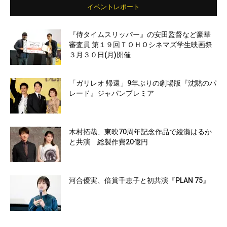
イベントレポート
『侍タイムスリッパー』の安田監督など豪華
審査員 第１９回ＴＯＨＯシネマズ学生映画祭
３月３０日(月)開催
「ガリレオ 帰還」9年ぶりの劇場版『沈黙のパ
レード』ジャパンプレミア
木村拓哉、東映70周年記念作品で綾瀬はるか
と共演 総製作費20億円
河合優実、倍賞千恵子と初共演『PLAN 75』