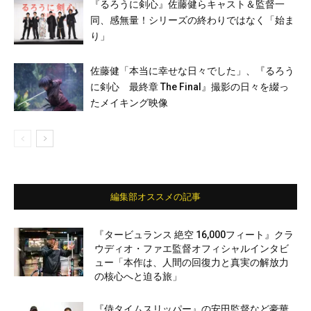
『るろうに剣心』佐藤健らキャスト＆監督一
同、感無量！シリーズの終わりではなく「始ま
り」
佐藤健「本当に幸せな日々でした」、『るろう
に剣心 最終章 The Final』撮影の日々を綴っ
たメイキング映像
編集部オススメの記事
『タービュランス 絶空 16,000フィート』クラ
ウディオ・ファエ監督オフィシャルインタビ
ュー「本作は、人間の回復力と真実の解放力
の核心へと迫る旅」
『侍タイムスリッパー』の安田監督など豪華