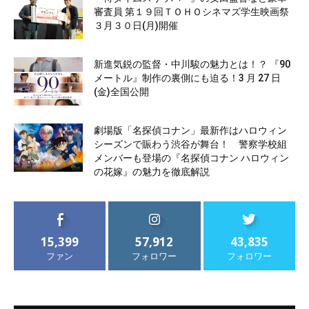
審査員 第１９回ＴＯＨＯシネマズ学生映画祭
３月３０日(月)開催
新進気鋭の監督・中川駿の魅力とは！？ 『90
メートル』制作の裏側にも迫る！3 月 27 日
(金)全国公開
劇場版「名探偵コナン」最新作はハロウィン
シーズンで賑わう渋谷が舞台！ 警察学校組
メンバーも登場の『名探偵コナン ハロウィン
の花嫁』の魅力を徹底解説
15,399
57,912
43,835
ファン
フォロワー
フォロワー