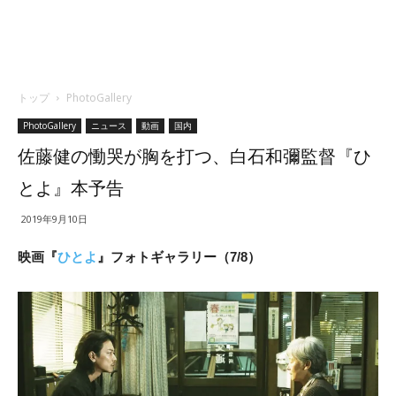
トップ
PhotoGallery
PhotoGallery
ニュース
動画
国内
佐藤健の慟哭が胸を打つ、白石和彌監督『ひ
とよ』本予告
2019年9月10日
映画『
ひとよ
』フォトギャラリー（7/8）