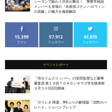
シーズンで賑わう渋谷が舞台！ 警察学校組
メンバーも登場の『名探偵コナン ハロウィン
の花嫁』の魅力を徹底解説
15,399
57,912
43,835
ファン
フォロワー
フォロワー
イベントレポート
『侍タイムスリッパー』の安田監督など豪華
審査員 第１９回ＴＯＨＯシネマズ学生映画祭
３月３０日(月)開催
「ガリレオ 帰還」9年ぶりの劇場版『沈黙のパ
レード』ジャパンプレミア