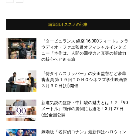
編集部オススメの記事
『タービュランス 絶空 16,000フィート』クラ
ウディオ・ファエ監督オフィシャルインタビ
ュー「本作は、人間の回復力と真実の解放力
の核心へと迫る旅」
『侍タイムスリッパー』の安田監督など豪華
審査員 第１９回ＴＯＨＯシネマズ学生映画祭
３月３０日(月)開催
新進気鋭の監督・中川駿の魅力とは！？ 『90
メートル』制作の裏側にも迫る！3 月 27 日
(金)全国公開
劇場版「名探偵コナン」最新作はハロウィン