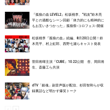
『孤狼の血 LEVEL2』松坂桃李、“戦友”鈴木亮
平との過酷なシーン回顧「体力的にも精神的に
もお互いきつかった」孤狼祭-コロフェス-開催
松坂桃李『孤狼の血』続編、8月20日公開！鈴
木亮平、村上虹郎、西野七瀬らキャスト発表
菅田将暉主演『CUBE』10.22公開 杏、岡田将
生、斎藤工ら共演
dTV「銀魂」副音声版が配信、杉田智和らが収
録裏話など明かす爆笑トーク