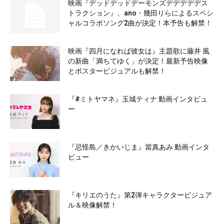
映画『デッドデッドデーモンズデデデデデス
トラクション』、ano・幾田りらによるスペシ
ャルコラボソング2曲が決定！本予告も解禁！
映画『四月になれば彼女は』主題歌に藤井 風
の新曲「満ちてゆく」が決定！最新予告映像
とポスタービジュアルも解禁！
『#ミトヤマネ』玉城ティナ 動画インタビュ
ー
『忌怪島／きかいじま』當真あみ 動画インタ
ビュー
『キリエのうた』第2弾キャラクタービジュア
ル＆映像解禁！