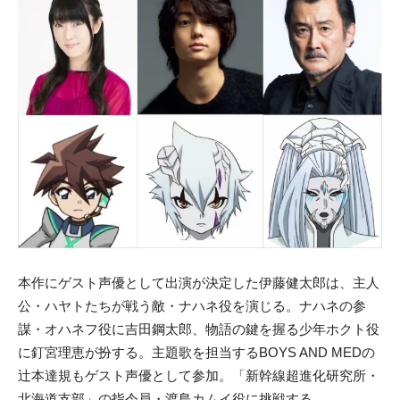
本作にゲスト声優として出演が決定した伊藤健太郎は、主人
公・ハヤトたちが戦う敵・ナハネ役を演じる。ナハネの参
謀・オハネフ役に吉田鋼太郎、物語の鍵を握る少年ホクト役
に釘宮理恵が扮する。主題歌を担当するBOYS AND MEDの
辻本達規もゲスト声優として参加。「新幹線超進化研究所・
北海道支部」の指令員・渡島カムイ役に挑戦する。