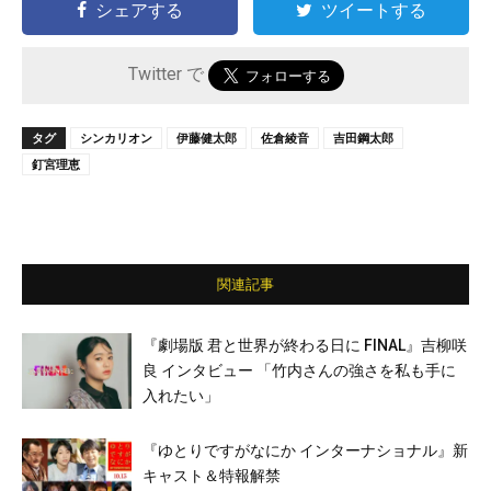
シェアする
ツイートする
Twitter で
タグ
シンカリオン
伊藤健太郎
佐倉綾音
吉田鋼太郎
釘宮理恵
関連記事
『劇場版 君と世界が終わる日に FINAL』吉柳咲
良 インタビュー 「竹内さんの強さを私も手に
入れたい」
『ゆとりですがなにか インターナショナル』新
キャスト＆特報解禁