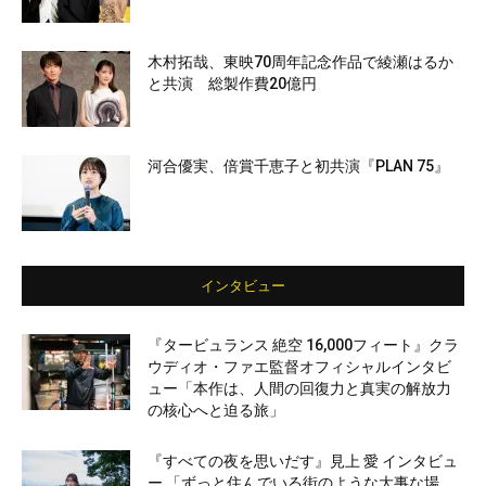
木村拓哉、東映70周年記念作品で綾瀬はるか
と共演 総製作費20億円
河合優実、倍賞千恵子と初共演『PLAN 75』
インタビュー
『タービュランス 絶空 16,000フィート』クラ
ウディオ・ファエ監督オフィシャルインタビ
ュー「本作は、人間の回復力と真実の解放力
の核心へと迫る旅」
『すべての夜を思いだす』見上 愛 インタビュ
ー 「ずっと住んでいる街のような大事な場