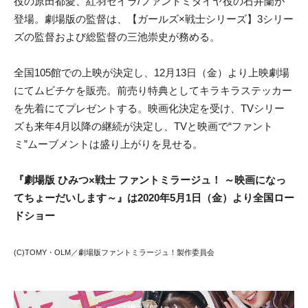
役の原田都愛、紅羽セイラ/ファントミダイヤ役の石井蘭が
登場。劇場版の監督は、【ガールズ×戦士シリーズ】3シリー
ズの監督および総監督の三池崇史が務める。
全国105館での上映が決定し、12月13日（金）より上映劇場
にてムビチケを販売。前売り特典としてキラキラステッカー
を先着にてプレゼントする。映画化決定を受け、TVシリー
ズも来年4月以降の継続が決定し、TVと映画で“ファント
ミ”ムーブメントは盛り上がりを見せる。
『劇場版 ひみつ×戦士 ファントミラージュ！ ～映画になっ
てちょーだいします～』は2020年5月1日（金）より全国ロー
ドショー
(C)TOMY・OLM／劇場版ファントミラージュ！製作委員会