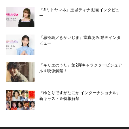
『#ミトヤマネ』玉城ティナ 動画インタビュ
ー
『忌怪島／きかいじま』當真あみ 動画インタ
ビュー
『キリエのうた』第2弾キャラクタービジュア
ル＆映像解禁！
『ゆとりですがなにか インターナショナル』
新キャスト＆特報解禁