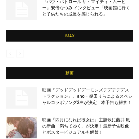
『パウ・パトロール ザ・マイティ・ムービ
ー』安倍なつみ インタビュー「映画館に行く
と子供たちの成長を感じられる」
IMAX
動画
映画『デッドデッドデーモンズデデデデデス
トラクション』、ano・幾田りらによるスペシ
ャルコラボソング2曲が決定！本予告も解禁！
映画『四月になれば彼女は』主題歌に藤井 風
の新曲「満ちてゆく」が決定！最新予告映像
とポスタービジュアルも解禁！