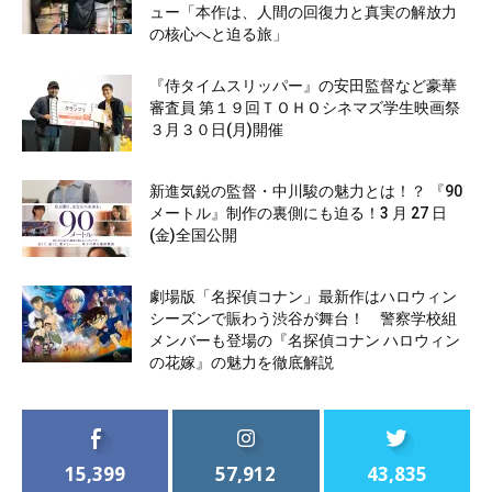
ュー「本作は、人間の回復力と真実の解放力
の核心へと迫る旅」
『侍タイムスリッパー』の安田監督など豪華
審査員 第１９回ＴＯＨＯシネマズ学生映画祭
３月３０日(月)開催
新進気鋭の監督・中川駿の魅力とは！？ 『90
メートル』制作の裏側にも迫る！3 月 27 日
(金)全国公開
劇場版「名探偵コナン」最新作はハロウィン
シーズンで賑わう渋谷が舞台！ 警察学校組
メンバーも登場の『名探偵コナン ハロウィン
の花嫁』の魅力を徹底解説
15,399
57,912
43,835