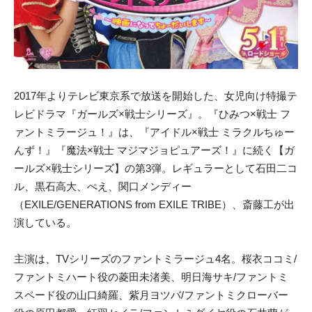
2017年よりテレビ東京系で放送を開始した、女児向け特撮テ
レビドラマ『ガールズ×戦士シリーズ』。『ひみつ×戦士 フ
ァントミラージュ！』は、『アイドル×戦士 ミラクルちゅー
んず！』『魔法×戦士 マジマジョピュアーズ！』に続く【ガ
ールズ×戦士シリーズ】の第3弾。レギュラーとして石田二コ
ル、黒石高大、ぺえ、関口メンディー
（EXILE/GENERATIONS from EXILE TRIBE）、斎藤工が出
演している。
主演は、TVシリーズのファントミラージュ4名。桜衣ココミ/
ファントミハート役の菱田未渚美、明日海サキ/ファントミ
スペード役の山口綺羅、紫月ヨツバ/ファントミクローバー