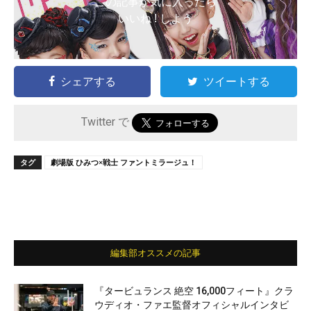
この記事が気に入ったら
いいね ! しよう
シェアする
ツイートする
Twitter で
タグ
劇場版 ひみつ×戦士 ファントミラージュ！
編集部オススメの記事
『タービュランス 絶空 16,000フィート』クラ
ウディオ・ファエ監督オフィシャルインタビ