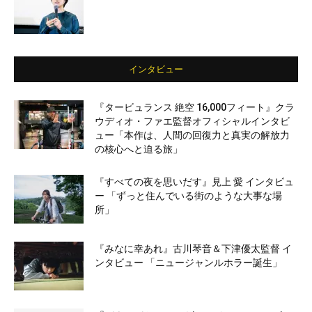
インタビュー
『タービュランス 絶空 16,000フィート』クラ
ウディオ・ファエ監督オフィシャルインタビ
ュー「本作は、人間の回復力と真実の解放力
の核心へと迫る旅」
『すべての夜を思いだす』見上 愛 インタビュ
ー 「ずっと住んでいる街のような大事な場
所」
『みなに幸あれ』古川琴音＆下津優太監督 イ
ンタビュー 「ニュージャンルホラー誕生」