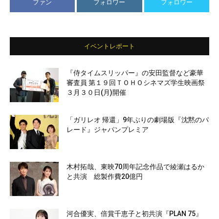
ファン
フォロワー
フォロワー
イベントレポート
『侍タイムスリッパー』の安田監督など豪華
審査員 第１９回ＴＯＨＯシネマズ学生映画祭
３月３０日(月)開催
「ガリレオ 帰還」9年ぶりの劇場版『沈黙のパ
レード』ジャパンプレミア
木村拓哉、東映70周年記念作品で綾瀬はるか
と共演 総製作費20億円
河合優実、倍賞千恵子と初共演『PLAN 75』