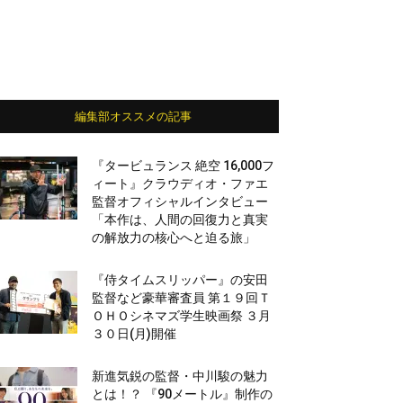
編集部オススメの記事
『タービュランス 絶空 16,000フ
ィート』クラウディオ・ファエ
監督オフィシャルインタビュー
「本作は、人間の回復力と真実
の解放力の核心へと迫る旅」
『侍タイムスリッパー』の安田
監督など豪華審査員 第１９回Ｔ
ＯＨＯシネマズ学生映画祭 ３月
３０日(月)開催
新進気鋭の監督・中川駿の魅力
とは！？ 『90メートル』制作の