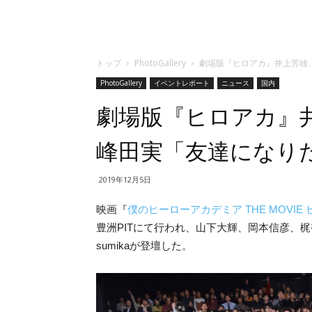
トップ
PhotoGallery
劇場版『ヒロアカ』井上芳雄
PhotoGallery
イベントレポート
ニュース
国内
劇場版『ヒロアカ』
峰田実「友達になり
2019年12月5日
映画『
僕のヒーローアカデミア THE MOVI
豊洲PITにて行われ、山下大輝、岡本信彦、
sumikaが登壇した。