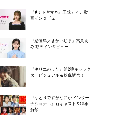
『#ミトヤマネ』玉城ティナ 動
画インタビュー
『忌怪島／きかいじま』當真あ
み 動画インタビュー
『キリエのうた』第2弾キャラク
タービジュアル＆映像解禁！
『ゆとりですがなにか インター
ナショナル』新キャスト＆特報
解禁