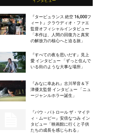
インタビュー
『タービュランス 絶空 16,000フ
ィート』クラウディオ・ファエ
監督オフィシャルインタビュー
「本作は、人間の回復力と真実
の解放力の核心へと迫る旅」
『すべての夜を思いだす』見上
愛 インタビュー 「ずっと住んで
いる街のような大事な場所」
『みなに幸あれ』古川琴音＆下
津優太監督 インタビュー 「ニュ
ージャンルホラー誕生」
『パウ・パトロール ザ・マイテ
ィ・ムービー』安倍なつみ イン
タビュー「映画館に行くと子供
たちの成長を感じられる」