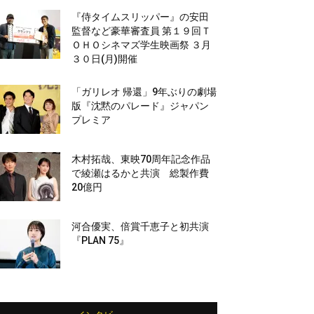
『侍タイムスリッパー』の安田
監督など豪華審査員 第１９回Ｔ
ＯＨＯシネマズ学生映画祭 ３月
３０日(月)開催
「ガリレオ 帰還」9年ぶりの劇場
版『沈黙のパレード』ジャパン
プレミア
木村拓哉、東映70周年記念作品
で綾瀬はるかと共演 総製作費
20億円
河合優実、倍賞千恵子と初共演
『PLAN 75』