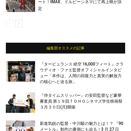
ート！IMAX、ドルビーシネマにて再上映が決
定
編集部オススメの記事
『タービュランス 絶空 16,000フィート』クラ
ウディオ・ファエ監督オフィシャルインタビ
ュー「本作は、人間の回復力と真実の解放力
の核心へと迫る旅」
『侍タイムスリッパー』の安田監督など豪華
審査員 第１９回ＴＯＨＯシネマズ学生映画祭
３月３０日(月)開催
新進気鋭の監督・中川駿の魅力とは！？ 『90
メートル』制作の裏側にも迫る！3 月 27 日