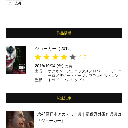
平田広明
作品情報
ジョーカー（2019）
4.2
2019/10/04 (金) 公開
出演
ホアキン・フェニックス／ロバート・デ・ニ
ーロ／ザジー・ビーツ／フランセス・コンロ
監督
トッド・フィリップス
イ ほか
関連記事
第43回日本アカデミー賞｜最優秀外国作品賞は
『ジョーカー』