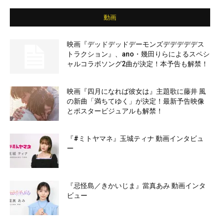
動画
映画『デッドデッドデーモンズデデデデデス
トラクション』、ano・幾田りらによるスペシ
ャルコラボソング2曲が決定！本予告も解禁！
映画『四月になれば彼女は』主題歌に藤井 風
の新曲「満ちてゆく」が決定！最新予告映像
とポスタービジュアルも解禁！
『#ミトヤマネ』玉城ティナ 動画インタビュ
ー
『忌怪島／きかいじま』當真あみ 動画インタ
ビュー