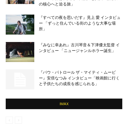
の核心へと迫る旅」
『すべての夜を思いだす』見上 愛 インタビュ
ー 「ずっと住んでいる街のような大事な場
所」
『みなに幸あれ』古川琴音＆下津優太監督 イ
ンタビュー 「ニュージャンルホラー誕生」
『パウ・パトロール ザ・マイティ・ムービ
ー』安倍なつみ インタビュー「映画館に行く
と子供たちの成長を感じられる」
IMAX