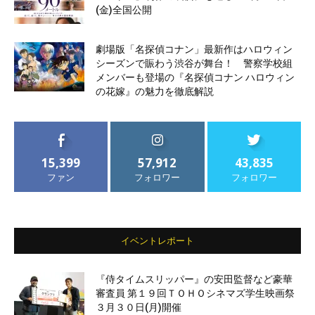
(金)全国公開
劇場版「名探偵コナン」最新作はハロウィン
シーズンで賑わう渋谷が舞台！ 警察学校組
メンバーも登場の『名探偵コナン ハロウィン
の花嫁』の魅力を徹底解説
15,399
57,912
43,835
ファン
フォロワー
フォロワー
イベントレポート
『侍タイムスリッパー』の安田監督など豪華
審査員 第１９回ＴＯＨＯシネマズ学生映画祭
３月３０日(月)開催