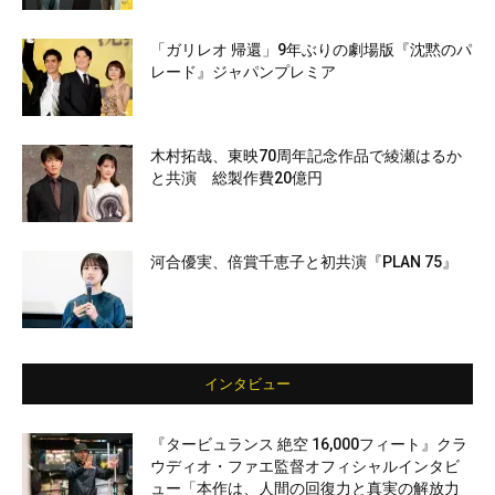
「ガリレオ 帰還」9年ぶりの劇場版『沈黙のパ
レード』ジャパンプレミア
木村拓哉、東映70周年記念作品で綾瀬はるか
と共演 総製作費20億円
河合優実、倍賞千恵子と初共演『PLAN 75』
インタビュー
『タービュランス 絶空 16,000フィート』クラ
ウディオ・ファエ監督オフィシャルインタビ
ュー「本作は、人間の回復力と真実の解放力