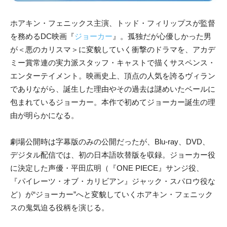
ホアキン・フェニックス主演、トッド・フィリップスが監督
を務めるDC映画『
ジョーカー
』。孤独だが心優しかった男
が＜悪のカリスマ＞に変貌していく衝撃のドラマを、アカデ
ミー賞常連の実力派スタッフ・キャストで描くサスペンス・
エンターテイメント。映画史上、頂点の人気を誇るヴィラン
でありながら、誕生した理由やその過去は謎めいたベールに
包まれているジョーカー。本作で初めてジョーカー誕生の理
由が明らかになる。
劇場公開時は字幕版のみの公開だったが、Blu-ray、DVD、
デジタル配信では、初の日本語吹替版を収録。ジョーカー役
に決定した声優・平田広明（『ONE PIECE』サンジ役、
『パイレーツ・オブ・カリビアン』ジャック・スパロウ役な
ど）が“ジョーカー”へと変貌していくホアキン・フェニック
スの鬼気迫る役柄を演じる。