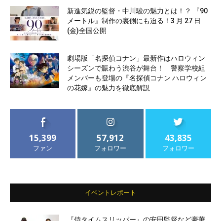
新進気鋭の監督・中川駿の魅力とは！？ 『90
メートル』制作の裏側にも迫る！3 月 27 日
(金)全国公開
劇場版「名探偵コナン」最新作はハロウィン
シーズンで賑わう渋谷が舞台！ 警察学校組
メンバーも登場の『名探偵コナン ハロウィン
の花嫁』の魅力を徹底解説
15,399
57,912
43,835
ファン
フォロワー
フォロワー
イベントレポート
『侍タイムスリッパー』の安田監督など豪華