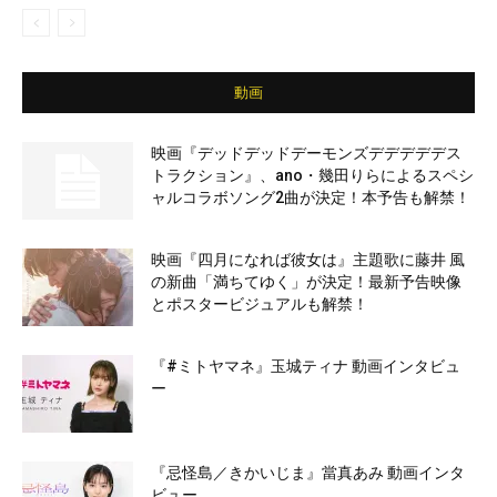
動画
映画『デッドデッドデーモンズデデデデデス
トラクション』、ano・幾田りらによるスペシ
ャルコラボソング2曲が決定！本予告も解禁！
映画『四月になれば彼女は』主題歌に藤井 風
の新曲「満ちてゆく」が決定！最新予告映像
とポスタービジュアルも解禁！
『#ミトヤマネ』玉城ティナ 動画インタビュ
ー
『忌怪島／きかいじま』當真あみ 動画インタ
ビュー