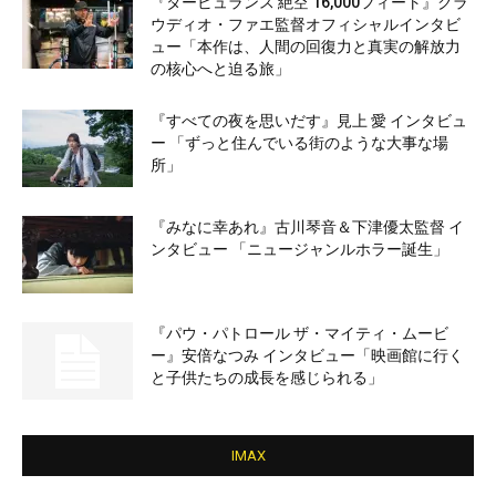
『タービュランス 絶空 16,000フィート』クラ
ウディオ・ファエ監督オフィシャルインタビ
ュー「本作は、人間の回復力と真実の解放力
の核心へと迫る旅」
『すべての夜を思いだす』見上 愛 インタビュ
ー 「ずっと住んでいる街のような大事な場
所」
『みなに幸あれ』古川琴音＆下津優太監督 イ
ンタビュー 「ニュージャンルホラー誕生」
『パウ・パトロール ザ・マイティ・ムービ
ー』安倍なつみ インタビュー「映画館に行く
と子供たちの成長を感じられる」
IMAX