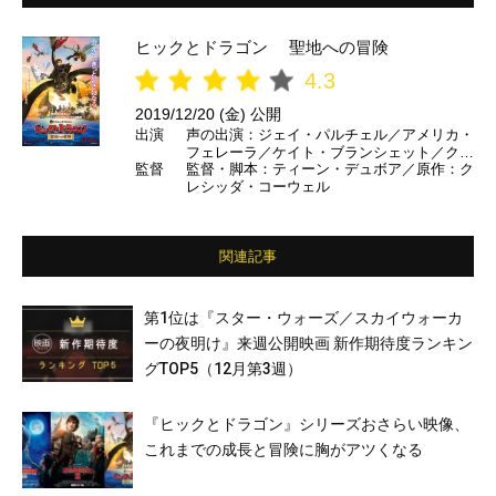
ヒックとドラゴン 聖地への冒険
4.3
2019/12/20 (金) 公開
出演
声の出演：ジェイ・パルチェル／アメリカ・
フェレーラ／ケイト・ブランシェット／クレ
監督
監督・脚本：ティーン・デュボア／原作：ク
イク・ファーガソン／F・マーレイ・エイブ
レシッダ・コーウェル
ラハム ほか （日本語吹き替え）田谷隼／
寿美菜子／深見梨加／田中正彦／松重豊 ほ
か
関連記事
第1位は『スター・ウォーズ／スカイウォーカ
ーの夜明け』来週公開映画 新作期待度ランキン
グTOP5（12月第3週）
『ヒックとドラゴン』シリーズおさらい映像、
これまでの成長と冒険に胸がアツくなる