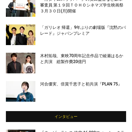
審査員 第１９回ＴＯＨＯシネマズ学生映画祭
３月３０日(月)開催
「ガリレオ 帰還」9年ぶりの劇場版『沈黙のパ
レード』ジャパンプレミア
木村拓哉、東映70周年記念作品で綾瀬はるか
と共演 総製作費20億円
河合優実、倍賞千恵子と初共演『PLAN 75』
インタビュー