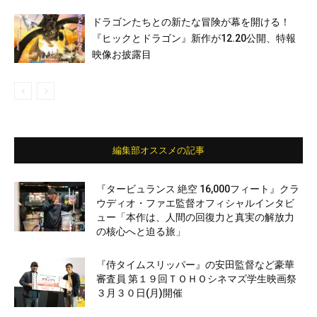
ドラゴンたちとの新たな冒険が幕を開ける！
『ヒックとドラゴン』新作が12.20公開、特報
映像お披露目
編集部オススメの記事
『タービュランス 絶空 16,000フィート』クラ
ウディオ・ファエ監督オフィシャルインタビ
ュー「本作は、人間の回復力と真実の解放力
の核心へと迫る旅」
『侍タイムスリッパー』の安田監督など豪華
審査員 第１９回ＴＯＨＯシネマズ学生映画祭
３月３０日(月)開催