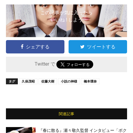
この記事が気に入ったら
いいね ! しよう
シェアする
ツイートする
Twitter で
タグ
久保茂昭
佐藤大樹
小説の神様
橋本環奈
関連記事
『春に散る』瀬々敬久監督 インタビュー「ボク