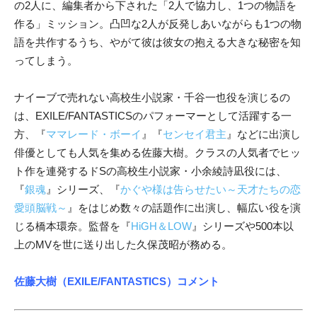
の2人に、編集者から下された「2人で協力し、1つの物語を
作る」ミッション。凸凹な2人が反発しあいながらも1つの物
語を共作するうち、やがて彼は彼女の抱える大きな秘密を知
ってしまう。
ナイーブで売れない高校生小説家・千谷一也役を演じるの
は、EXILE/FANTASTICSのパフォーマーとして活躍する一
方、『
ママレード・ボーイ
』『
センセイ君主
』などに出演し
俳優としても人気を集める佐藤大樹。クラスの人気者でヒッ
ト作を連発するドSの高校生小説家・小余綾詩凪役には、
『
銀魂
』シリーズ、『
かぐや様は告らせたい～天才たちの恋
愛頭脳戦～
』をはじめ数々の話題作に出演し、幅広い役を演
じる橋本環奈。監督を『
HiGH＆LOW
』シリーズや500本以
上のMVを世に送り出した久保茂昭が務める。
佐藤大樹（EXILE/FANTASTICS）コメント