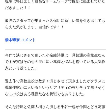
現場は毎日楽しく最高なチームワークで撮影に臨ませていた
だきました！！
最強のスタッフが集まった久保組に新しい僕を引き出しても
らえた気がします。自信作です！！
橋本環奈 コメント
今作で演じさせて頂いた小余綾詩凪は一見普通の高校生なん
ですが実はその心の底に深い葛藤と悩みを抱いている人気作
家という役でした。
過去作で高校生役は数多く演じさせて頂きましたがクラスに
職業作家が二人いるというリアリティの有りそうで無さそう
なこの役はある種新たなる挑戦でもありました。
そんな詩凪と佐藤大樹さん演じる千谷一也が仲間とどう葛藤