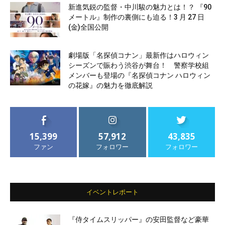
新進気鋭の監督・中川駿の魅力とは！？ 『90
メートル』制作の裏側にも迫る！3 月 27 日
(金)全国公開
劇場版「名探偵コナン」最新作はハロウィン
シーズンで賑わう渋谷が舞台！ 警察学校組
メンバーも登場の『名探偵コナン ハロウィン
の花嫁』の魅力を徹底解説
15,399
57,912
43,835
ファン
フォロワー
フォロワー
イベントレポート
『侍タイムスリッパー』の安田監督など豪華