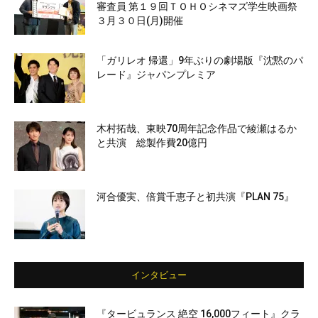
審査員 第１９回ＴＯＨＯシネマズ学生映画祭
３月３０日(月)開催
「ガリレオ 帰還」9年ぶりの劇場版『沈黙のパ
レード』ジャパンプレミア
木村拓哉、東映70周年記念作品で綾瀬はるか
と共演 総製作費20億円
河合優実、倍賞千恵子と初共演『PLAN 75』
インタビュー
『タービュランス 絶空 16,000フィート』クラ