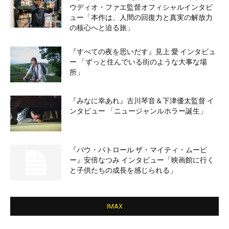
ウディオ・ファエ監督オフィシャルインタビ
ュー「本作は、人間の回復力と真実の解放力
の核心へと迫る旅」
『すべての夜を思いだす』見上 愛 インタビュ
ー 「ずっと住んでいる街のような大事な場
所」
『みなに幸あれ』古川琴音＆下津優太監督 イ
ンタビュー 「ニュージャンルホラー誕生」
『パウ・パトロール ザ・マイティ・ムービ
ー』安倍なつみ インタビュー「映画館に行く
と子供たちの成長を感じられる」
IMAX