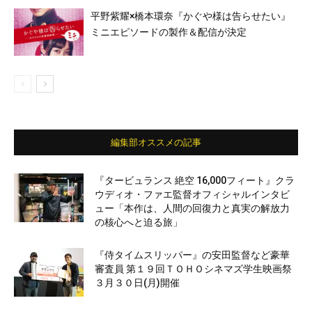
平野紫耀×橋本環奈『かぐや様は告らせたい』
ミニエピソードの製作＆配信が決定
編集部オススメの記事
『タービュランス 絶空 16,000フィート』クラ
ウディオ・ファエ監督オフィシャルインタビ
ュー「本作は、人間の回復力と真実の解放力
の核心へと迫る旅」
『侍タイムスリッパー』の安田監督など豪華
審査員 第１９回ＴＯＨＯシネマズ学生映画祭
３月３０日(月)開催