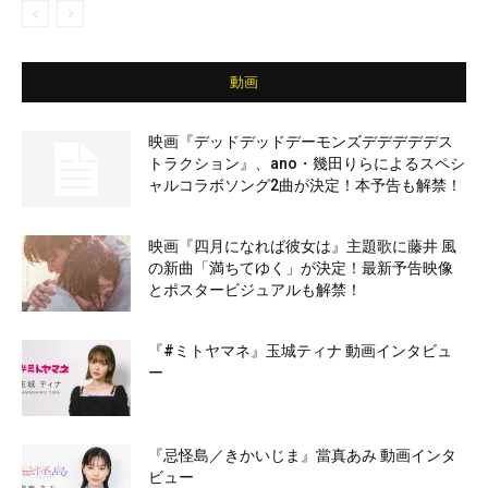
動画
映画『デッドデッドデーモンズデデデデデス
トラクション』、ano・幾田りらによるスペシ
ャルコラボソング2曲が決定！本予告も解禁！
映画『四月になれば彼女は』主題歌に藤井 風
の新曲「満ちてゆく」が決定！最新予告映像
とポスタービジュアルも解禁！
『#ミトヤマネ』玉城ティナ 動画インタビュ
ー
『忌怪島／きかいじま』當真あみ 動画インタ
ビュー