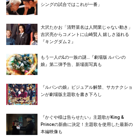
シングの試合ではこれが一番」
大沢たかお「清野菜名は人間業じゃない動き」
吉沢亮からコメントに山崎賢人 嬉しさ溢れる
『キングダム２』
もう一人のLの一族の謎…『劇場版 ルパンの
娘』第二弾予告、新場面写真も
『ルパンの娘』ビジュアル解禁、サカナクショ
ンが劇場版主題歌を書き下ろし
『かぐや様は告らせたい』主題歌がKing &
Princeの新曲に決定！主題歌を使用した最新の
本編映像も