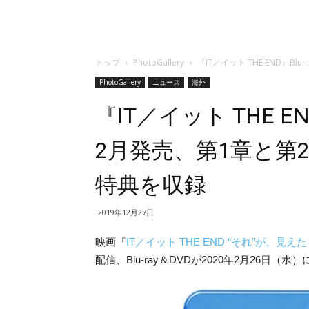
トップ
PhotoGallery
『IT／イット THE END』
PhotoGallery
ニュース
海外
『IT／イット THE EN
2月発売、第1章と第
特典を収録
2019年12月27日
映画『
IT／イット THE END “それ”が、見
配信、Blu-ray＆DVDが2
020年2月26日（水