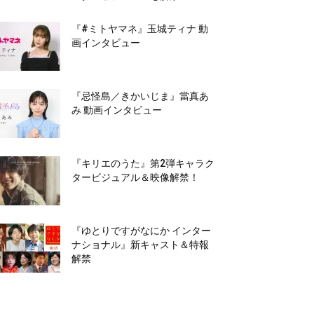
『#ミトヤマネ』玉城ティナ 動
画インタビュー
『忌怪島／きかいじま』當真あ
み 動画インタビュー
『キリエのうた』第2弾キャラク
タービジュアル＆映像解禁！
『ゆとりですがなにか インター
ナショナル』新キャスト＆特報
解禁