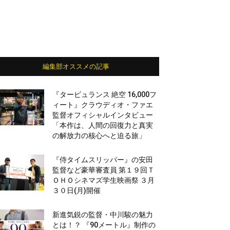
編集部オススメの記事
『タービュランス 絶空 16,000フ
ィート』クラウディオ・ファエ
監督オフィシャルインタビュー
「本作は、人間の回復力と真実
の解放力の核心へと迫る旅」
『侍タイムスリッパー』の安田
監督など豪華審査員 第１９回Ｔ
ＯＨＯシネマズ学生映画祭 ３月
３０日(月)開催
新進気鋭の監督・中川駿の魅力
とは！？ 『90メートル』制作の