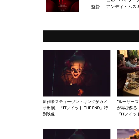
ビル・ヘイダ
監督
ンソン／アンデ
アンディ・ムス
原作者スティーヴン・キングがカメ
“ルーザー
オ出演、『IT／イット THE END』特
が再び蘇る
別映像
『IT／イット