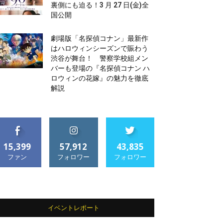
裏側にも迫る！3 月 27 日(金)全
国公開
劇場版「名探偵コナン」最新作
はハロウィンシーズンで賑わう
渋谷が舞台！ 警察学校組メン
バーも登場の『名探偵コナン ハ
ロウィンの花嫁』の魅力を徹底
解説
15,399
57,912
43,835
ファン
フォロワー
フォロワー
イベントレポート