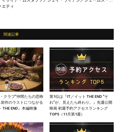
ー／イザイア・ムスタファ／ジェイ・ライアン／ジェームズ・ラ
ィ・ビーン ほか
キエティ
関連記事
ズ・クラブ”仲間たちの恐怖
第1位は『IT／イット THE END “そ
…前作のラストにつながる
れ”が、見えたら終わり。』先週公開
 THE END』本編映像
映画 初週予約アクセスランキング
TOP5（11月第1週）