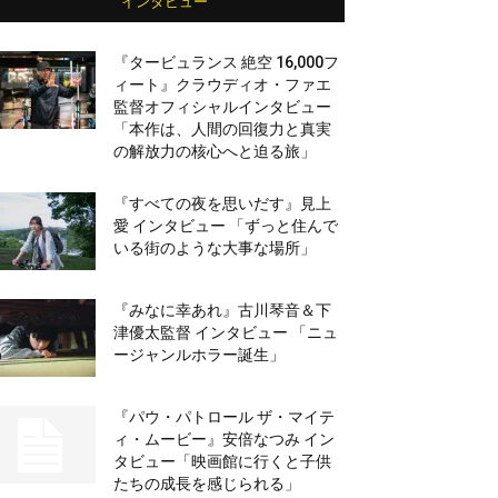
インタビュー
『タービュランス 絶空 16,000フ
ィート』クラウディオ・ファエ
監督オフィシャルインタビュー
「本作は、人間の回復力と真実
の解放力の核心へと迫る旅」
『すべての夜を思いだす』見上
愛 インタビュー 「ずっと住んで
いる街のような大事な場所」
『みなに幸あれ』古川琴音＆下
津優太監督 インタビュー 「ニュ
ージャンルホラー誕生」
『パウ・パトロール ザ・マイテ
ィ・ムービー』安倍なつみ イン
タビュー「映画館に行くと子供
たちの成長を感じられる」