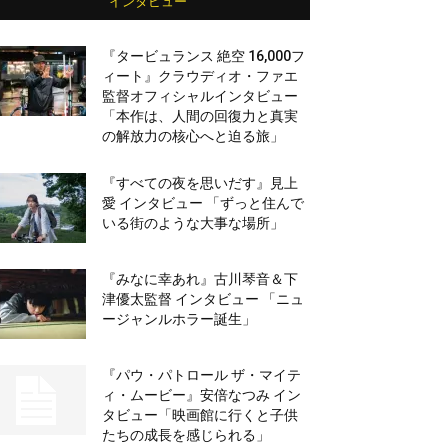
インタビュー
『タービュランス 絶空 16,000フ
ィート』クラウディオ・ファエ
監督オフィシャルインタビュー
「本作は、人間の回復力と真実
の解放力の核心へと迫る旅」
『すべての夜を思いだす』見上
愛 インタビュー 「ずっと住んで
いる街のような大事な場所」
『みなに幸あれ』古川琴音＆下
津優太監督 インタビュー 「ニュ
ージャンルホラー誕生」
『パウ・パトロール ザ・マイテ
ィ・ムービー』安倍なつみ イン
タビュー「映画館に行くと子供
たちの成長を感じられる」