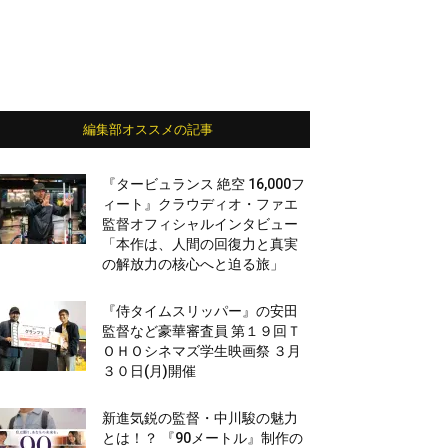
編集部オススメの記事
『タービュランス 絶空 16,000フ
ィート』クラウディオ・ファエ
監督オフィシャルインタビュー
「本作は、人間の回復力と真実
の解放力の核心へと迫る旅」
『侍タイムスリッパー』の安田
監督など豪華審査員 第１９回Ｔ
ＯＨＯシネマズ学生映画祭 ３月
３０日(月)開催
新進気鋭の監督・中川駿の魅力
とは！？ 『90メートル』制作の