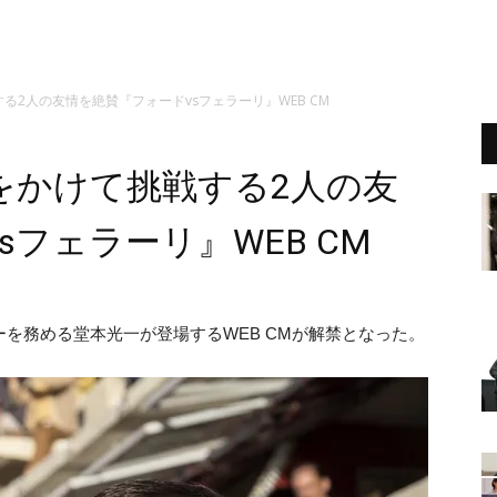
2人の友情を絶賛『フォードvsフェラーリ』WEB CM
をかけて挑戦する2人の友
フェラーリ』WEB CM
を務める堂本光一が登場するWEB CMが解禁となった。