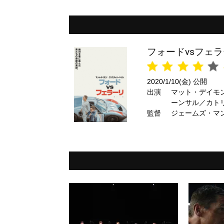
フォードvsフェ
2020/1/10(金) 公開
出演
マット・デイモ
ーンサル／カト
監督
ジローネ／レイ
ジェームズ・マ