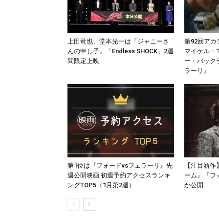
上⽥⻯也、堂本光⼀は「ジャニーさ
第92回ア
んの申し⼦」「Endless SHOCK」2週
マイケル・
間限定上映
ー・バック
ラーリ』
第1位は『フォードvsフェラーリ』先
【注目新作
週公開映画 初週予約アクセスランキ
ーム』『フ
ングTOP5（1月第2週）
か公開