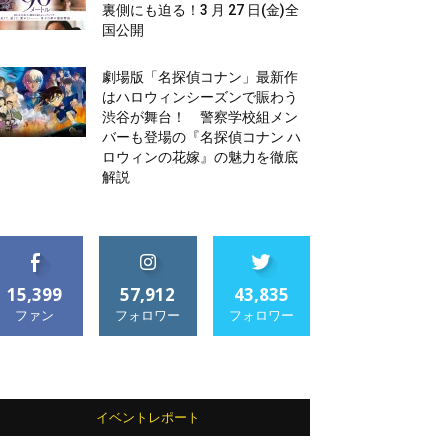
裏側にも迫る！3 月 27 日(金)全
国公開
劇場版「名探偵コナン」最新作
はハロウィンシーズンで賑わう
渋谷が舞台！ 警察学校組メン
バーも登場の『名探偵コナン ハ
ロウィンの花嫁』の魅力を徹底
解説
15,399
57,912
43,835
ファン
フォロワー
フォロワー
イベントレポート