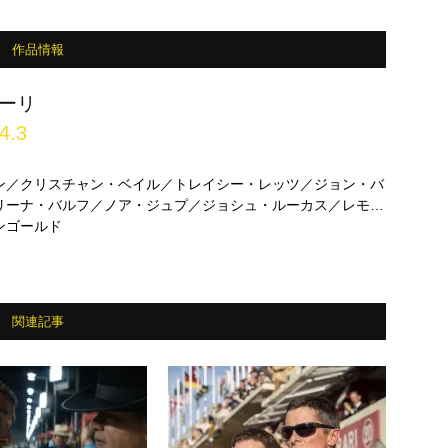
作品情報
ラーリ
4.3
ン／クリスチャン・ベイル／トレイシー・レッツ／ジョン・バ
リーナ・バルフ／ノア・ジュプ／ジョシュ・ルーカス／レモ・
・マッキノン ほか
ンゴールド
関連記事