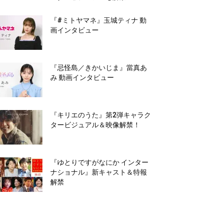
『#ミトヤマネ』玉城ティナ 動
画インタビュー
『忌怪島／きかいじま』當真あ
み 動画インタビュー
『キリエのうた』第2弾キャラク
タービジュアル＆映像解禁！
『ゆとりですがなにか インター
ナショナル』新キャスト＆特報
解禁