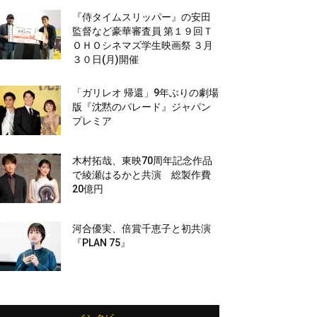
『侍タイムスリッパー』の安田
監督など豪華審査員 第１９回Ｔ
ＯＨＯシネマズ学生映画祭 ３月
３０日(月)開催
「ガリレオ 帰還」9年ぶりの劇場
版『沈黙のパレード』ジャパン
プレミア
木村拓哉、東映70周年記念作品
で綾瀬はるかと共演 総製作費
20億円
河合優実、倍賞千恵子と初共演
『PLAN 75』