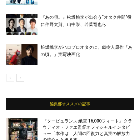
『あの頃。』松坂桃李が出会う“オタク仲間”役
に仲野太賀、山中崇、若葉竜也ら
松坂桃李がハロプロオタクに、劔樹人原作「あ
の頃。」実写映画化
編集部オススメの記事
『タービュランス 絶空 16,000フィート』クラ
ウディオ・ファエ監督オフィシャルインタビ
ュー「本作は、人間の回復力と真実の解放力
の核心へと迫る旅」