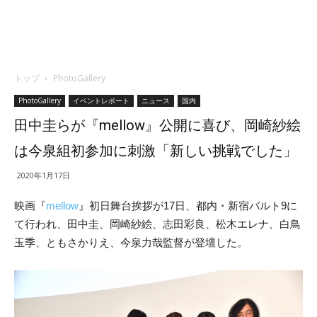
トップ
PhotoGallery
PhotoGallery
イベントレポート
ニュース
国内
田中圭らが『mellow』公開に喜び、岡崎紗絵
は今泉組初参加に刺激「新しい挑戦でした」
2020年1月17日
映画『
mellow
』初日舞台挨拶が17日、都内・新宿バルト9に
て行われ、田中圭、岡崎紗絵、志田彩良、
松木エレナ、白鳥
玉季、ともさかりえ、今泉力哉監督が登壇した。