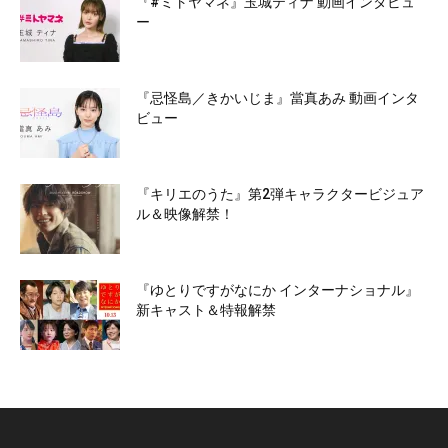
『#ミトヤマネ』玉城ティナ 動画インタビュ
ー
『忌怪島／きかいじま』當真あみ 動画インタ
ビュー
『キリエのうた』第2弾キャラクタービジュア
ル＆映像解禁！
『ゆとりですがなにか インターナショナル』
新キャスト＆特報解禁