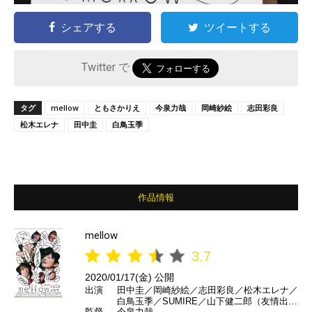
シェアする
ツイートする
Twitter で
タグ
mellow
ともさかりえ
今泉力哉
岡崎紗絵
志田彩良
松木エレナ
田中圭
白鳥玉季
作品情報
mellow
3.7
2020/01/17(金) 公開
出演
田中圭／岡崎紗絵／志田彩良／松木エレナ／
白鳥玉季／SUMIRE／山下健二郎（友情出
監督
今泉力哉