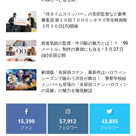
『侍タイムスリッパー』の安田監督など豪華
審査員 第１９回ＴＯＨＯシネマズ学生映画祭
３月３０日(月)開催
新進気鋭の監督・中川駿の魅力とは！？ 『90
メートル』制作の裏側にも迫る！3 月 27 日
(金)全国公開
劇場版「名探偵コナン」最新作はハロウィン
シーズンで賑わう渋谷が舞台！ 警察学校組
メンバーも登場の『名探偵コナン ハロウィン
の花嫁』の魅力を徹底解説
15,399
57,912
43,835
ファン
フォロワー
フォロワー