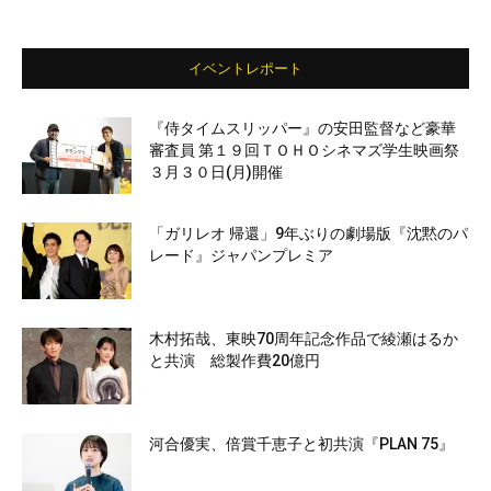
イベントレポート
『侍タイムスリッパー』の安田監督など豪華
審査員 第１９回ＴＯＨＯシネマズ学生映画祭
３月３０日(月)開催
「ガリレオ 帰還」9年ぶりの劇場版『沈黙のパ
レード』ジャパンプレミア
木村拓哉、東映70周年記念作品で綾瀬はるか
と共演 総製作費20億円
河合優実、倍賞千恵子と初共演『PLAN 75』