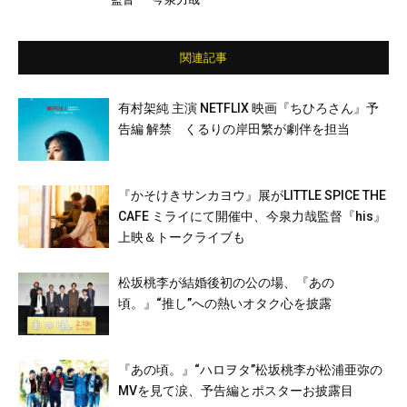
演）（三代目 J SOUL BROTHERS from EXI
LE TRIBE）／ともさかりえ／小市慢太郎
ほか
関連記事
有村架純 主演 NETFLIX 映画『ちひろさん』予
告編 解禁 くるりの岸田繁が劇伴を担当
『かそけきサンカヨウ』展がLITTLE SPICE THE
CAFE ミライにて開催中、今泉力哉監督『his』
上映＆トークライブも
松坂桃李が結婚後初の公の場、『あの
頃。』“推し”への熱いオタク心を披露
『あの頃。』“ハロヲタ”松坂桃李が松浦亜弥の
MVを見て涙、予告編とポスターお披露目