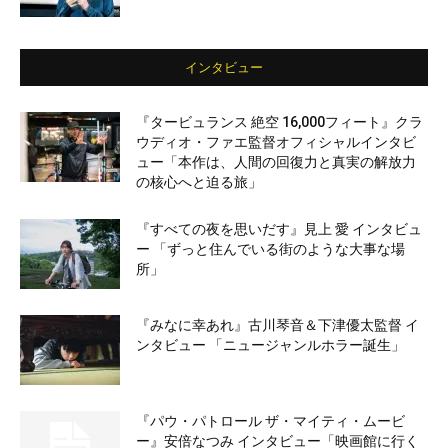
インタビュー
『タービュランス 絶空 16,000フィート』クラ
ウディオ・ファエ監督オフィシャルインタビ
ュー「本作は、人間の回復力と真実の解放力
の核心へと迫る旅」
『すべての夜を思いだす』見上 愛 インタビュ
ー 「ずっと住んでいる街のような大事な場
所」
『みなに幸あれ』古川琴音＆下津優太監督 イ
ンタビュー 「ニュージャンルホラー誕生」
『パウ・パトロール ザ・マイティ・ムービ
ー』安倍なつみ インタビュー「映画館に行く