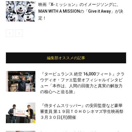
映画『X-ミッション』のイメージソングに、
MAN WITH A MISSIONの「Give it Away」が決
定！
編集部オススメの記事
『タービュランス 絶空 16,000フィート』クラ
ウディオ・ファエ監督オフィシャルインタビ
ュー「本作は、人間の回復力と真実の解放力
の核心へと迫る旅」
『侍タイムスリッパー』の安田監督など豪華
審査員 第１９回ＴＯＨＯシネマズ学生映画祭
３月３０日(月)開催