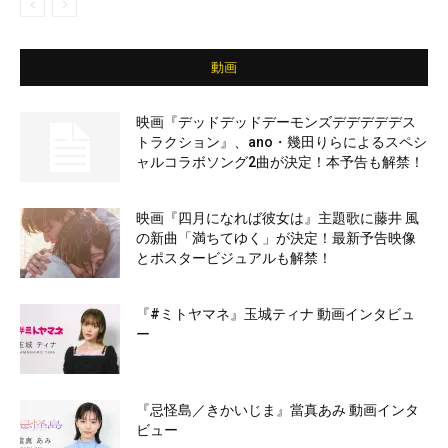
動画
映画『デッドデッドデーモンズデデデデデス
トラクション』、ano・幾田りらによるスペシ
ャルコラボソング2曲が決定！本予告も解禁！
映画『四月になれば彼女は』主題歌に藤井 風
の新曲「満ちてゆく」が決定！最新予告映像
とポスタービジュアルも解禁！
『#ミトヤマネ』玉城ティナ 動画インタビュ
ー
『忌怪島／きかいじま』當真あみ 動画インタ
ビュー