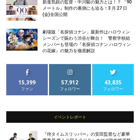
新進気鋭の監督・中川駿の魅力とは！？ 『90
メートル』制作の裏側にも迫る！3 月 27 日
(金)全国公開
劇場版「名探偵コナン」最新作はハロウィン
シーズンで賑わう渋谷が舞台！ 警察学校組
メンバーも登場の『名探偵コナン ハロウィン
の花嫁』の魅力を徹底解説
15,399
57,912
43,835
ファン
フォロワー
フォロワー
イベントレポート
『侍タイムスリッパー』の安田監督など豪華