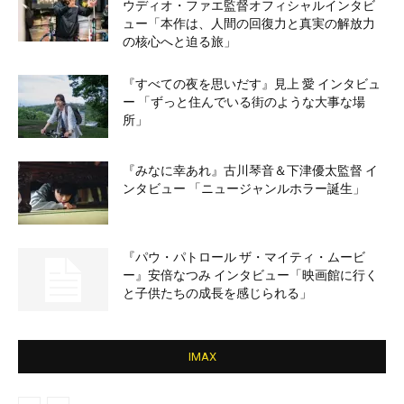
ウディオ・ファエ監督オフィシャルインタビ
ュー「本作は、人間の回復力と真実の解放力
の核心へと迫る旅」
『すべての夜を思いだす』見上 愛 インタビュ
ー 「ずっと住んでいる街のような大事な場
所」
『みなに幸あれ』古川琴音＆下津優太監督 イ
ンタビュー 「ニュージャンルホラー誕生」
『パウ・パトロール ザ・マイティ・ムービ
ー』安倍なつみ インタビュー「映画館に行く
と子供たちの成長を感じられる」
IMAX