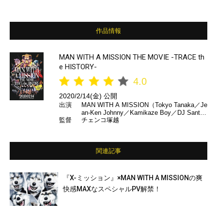
作品情報
MAN WITH A MISSION THE MOVIE -TRACE th
e HISTORY-
4.0
2020/2/14(金) 公開
出演
MAN WITH A MISSION（Tokyo Tanaka／Je
an-Ken Johnny／Kamikaze Boy／DJ Santa
監督
チェンコ塚越
Monica／Spear Rib） ほか
関連記事
『X-ミッション』×MAN WITH A MISSIONの爽
快感MAXなスペシャルPV解禁！