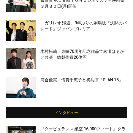
審査員 第１９回ＴＯＨＯシネマズ学生映画祭
３月３０日(月)開催
「ガリレオ 帰還」9年ぶりの劇場版『沈黙のパ
レード』ジャパンプレミア
木村拓哉、東映70周年記念作品で綾瀬はるか
と共演 総製作費20億円
河合優実、倍賞千恵子と初共演『PLAN 75』
インタビュー
『タービュランス 絶空 16,000フィート』クラ