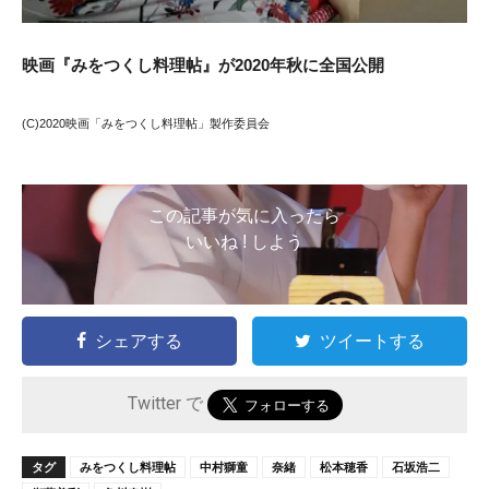
映画『みをつくし料理帖』が2020年秋に全国公開
(C)2020映画「みをつくし料理帖」製作委員会
この記事が気に入ったら
いいね ! しよう
シェアする
ツイートする
Twitter で
タグ
みをつくし料理帖
中村獅童
奈緒
松本穂香
石坂浩二