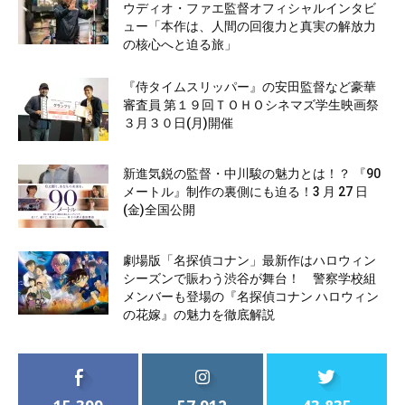
ウディオ・ファエ監督オフィシャルインタビ
ュー「本作は、人間の回復力と真実の解放力
の核心へと迫る旅」
『侍タイムスリッパー』の安田監督など豪華
審査員 第１９回ＴＯＨＯシネマズ学生映画祭
３月３０日(月)開催
新進気鋭の監督・中川駿の魅力とは！？ 『90
メートル』制作の裏側にも迫る！3 月 27 日
(金)全国公開
劇場版「名探偵コナン」最新作はハロウィン
シーズンで賑わう渋谷が舞台！ 警察学校組
メンバーも登場の『名探偵コナン ハロウィン
の花嫁』の魅力を徹底解説