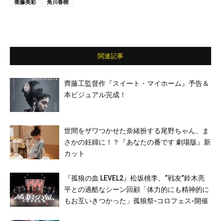
衛藤美彩
角川春樹
関連記事
齊藤工監督作『スイート・マイホーム』予告＆
本ビジュアル完成！
世間をザワつかせた奈緒扮する尾野ちゃん、ま
さかの妊婦に！？『あなたの番です 劇場版』新
カット
『孤狼の血 LEVEL2』松坂桃李、“戦友”鈴木亮
平との過酷なシーン回顧「体力的にも精神的に
もお互いきつかった」孤狼祭-コロフェス-開催