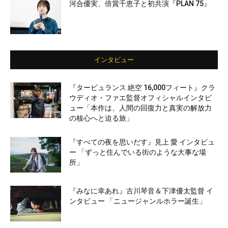
河合優実、倍賞千恵子と初共演『PLAN 75』
インタビュー
『タービュランス 絶空 16,000フィート』クラ
ウディオ・ファエ監督オフィシャルインタビ
ュー「本作は、人間の回復力と真実の解放力
の核心へと迫る旅」
『すべての夜を思いだす』見上 愛 インタビュ
ー 「ずっと住んでいる街のような大事な場
所」
『みなに幸あれ』古川琴音＆下津優太監督 イ
ンタビュー 「ニュージャンルホラー誕生」