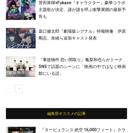
菅田将暉×Fukase『キャラクター』豪華コラボ
主題歌が決定、謎が謎を呼ぶ衝撃展開の最新予
告も
坂口健太郎『劇場版シグナル』特報映像 伊原
剛志、奈緒ら追加キャスト発表
『事故物件 恐い間取り』亀梨和也らがトーク、
SNSで話題のシーンに「映画の中ではなく映画
館にいる説」
編集部オススメの記事
『タービュランス 絶空 16,000フィート』クラ