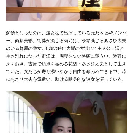
解禁となったのは、遊女役で出演している元乃木坂46メンバ
ー、衛藤美彩。衛藤が演じる菊乃は、奈緒演じるあさひ太夫
のいる翁屋の遊女。8歳の時に大坂の大洪水で主人公・澪と
生き別れになった野江は、両親を失い路頭に迷う中、遊郭に
身をおき、吉原で頂点を極める花魁・あさひ太夫として生き
ていた。女たちが寄り添いながら自由を奪われ生きる中、時
にあさひ太夫を気遣い、助ける献身的な遊女を演じている。