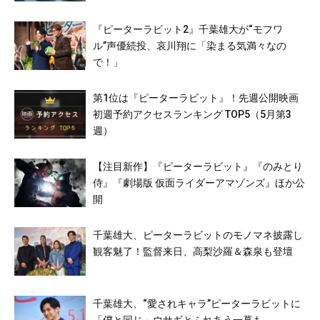
『ピーターラビット2』千葉雄大が“モフワ
ル”声優続投、哀川翔に「染まる気満々なの
で！」
第1位は『ピーターラビット』！先週公開映画
初週予約アクセスランキング TOP5（5月第3
週）
【注目新作】『ピーターラビット』『のみとり
侍』『劇場版 仮面ライダーアマゾンズ』ほか公
開
千葉雄大、ピーターラビットのモノマネ披露し
観客魅了！監督来日、高梨沙羅＆森泉も登壇
千葉雄大、“愛されキャラ”ピーターラビットに
「僕と同じ」ウサギとふれあう一幕も