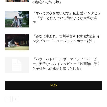
の核心へと迫る旅」
『すべての夜を思いだす』見上 愛 インタビュ
ー 「ずっと住んでいる街のような大事な場
所」
『みなに幸あれ』古川琴音＆下津優太監督 イ
ンタビュー 「ニュージャンルホラー誕生」
『パウ・パトロール ザ・マイティ・ムービ
ー』安倍なつみ インタビュー「映画館に行く
と子供たちの成長を感じられる」
IMAX