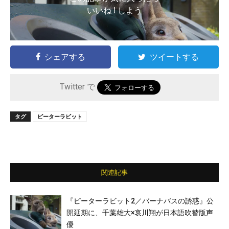
いいね ! しよう
シェアする
ツイートする
Twitter で
タグ
ピーターラビット
関連記事
『ピーターラビット2／バーナバスの誘惑』公
開延期に、千葉雄大×哀川翔が日本語吹替版声
優