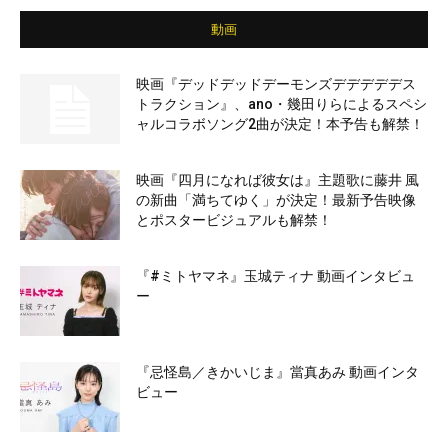
動画
映画『デッドデッドデーモンズデデデデデス
トラクション』、ano・幾田りらによるスペシ
ャルコラボソング2曲が決定！本予告も解禁！
映画『四月になれば彼女は』主題歌に藤井 風
の新曲「満ちてゆく」が決定！最新予告映像
とポスタービジュアルも解禁！
『#ミトヤマネ』玉城ティナ 動画インタビュ
ー
『忌怪島／きかいじま』當真あみ 動画インタ
ビュー