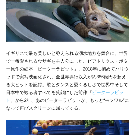
イギリスで最も美しいと称えられる湖水地方を舞台に、世界
で一番愛されるウサギを主人公にした、ビアトリクス・ポタ
ー原作の絵本「ピーターラビット」。2018年に初めてハリウ
ッドで実写映画化され、全世界興行収入が約386億円を超え
る大ヒットを記録。歌とダンスと愛くるしさで世界中そして
日本中で観る者すべてを笑顔にした前作『
ピーターラビッ
ト
』から2年、あのピーターラビットが、もっと“モフワル”に
なって再びスクリーンに帰ってくる。