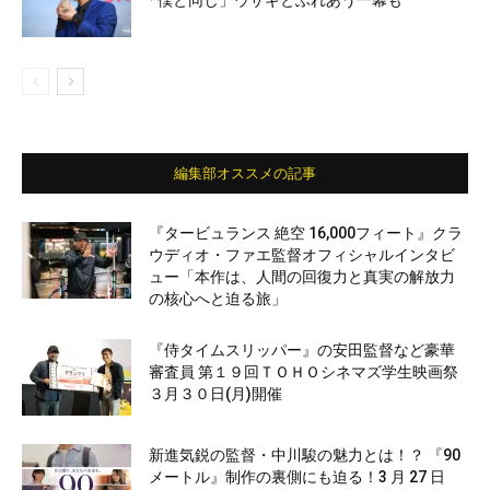
編集部オススメの記事
『タービュランス 絶空 16,000フィート』クラ
ウディオ・ファエ監督オフィシャルインタビ
ュー「本作は、人間の回復力と真実の解放力
の核心へと迫る旅」
『侍タイムスリッパー』の安田監督など豪華
審査員 第１９回ＴＯＨＯシネマズ学生映画祭
３月３０日(月)開催
新進気鋭の監督・中川駿の魅力とは！？ 『90
メートル』制作の裏側にも迫る！3 月 27 日