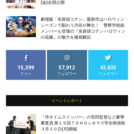
(金)全国公開
劇場版「名探偵コナン」最新作はハロウィン
シーズンで賑わう渋谷が舞台！ 警察学校組
メンバーも登場の『名探偵コナン ハロウィン
の花嫁』の魅力を徹底解説
15,399
57,912
43,835
ファン
フォロワー
フォロワー
イベントレポート
『侍タイムスリッパー』の安田監督など豪華
審査員 第１９回ＴＯＨＯシネマズ学生映画祭
３月３０日(月)開催