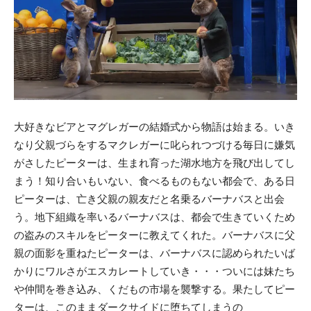
大好きなビアとマグレガーの結婚式から物語は始まる。いき
なり父親づらをするマクレガーに叱られつづける毎日に嫌気
がさしたピーターは、生まれ育った湖水地方を飛び出してし
まう！知り合いもいない、食べるものもない都会で、ある日
ピーターは、亡き父親の親友だと名乗るバーナバスと出会
う。地下組織を率いるバーナバスは、都会で生きていくため
の盗みのスキルをピーターに教えてくれた。バーナバスに父
親の面影を重ねたピーターは、バーナバスに認められたいば
かりにワルさがエスカレートしていき・・・ついには妹たち
や仲間を巻き込み、くだもの市場を襲撃する。果たしてピー
ターは、このままダークサイドに堕ちてしまうの