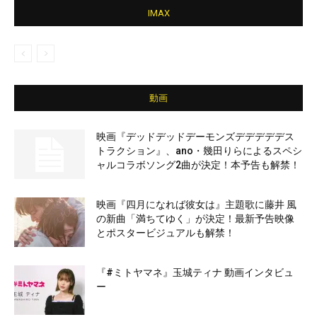
IMAX
動画
映画『デッドデッドデーモンズデデデデデス
トラクション』、ano・幾田りらによるスペシ
ャルコラボソング2曲が決定！本予告も解禁！
映画『四月になれば彼女は』主題歌に藤井 風
の新曲「満ちてゆく」が決定！最新予告映像
とポスタービジュアルも解禁！
『#ミトヤマネ』玉城ティナ 動画インタビュ
ー