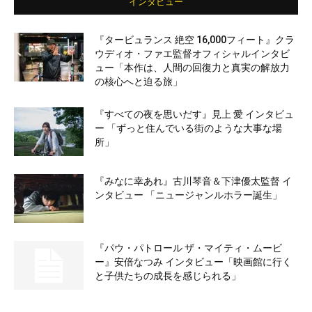
インタビュー
『タービュランス 絶空 16,000フィート』クラ
ウディオ・ファエ監督オフィシャルインタビ
ュー「本作は、人間の回復力と真実の解放力
の核心へと迫る旅」
『すべての夜を思いだす』見上 愛 インタビュ
ー 「ずっと住んでいる街のような大事な場
所」
『みなに幸あれ』古川琴音＆下津優太監督 イ
ンタビュー 「ニュージャンルホラー誕生」
『パウ・パトロール ザ・マイティ・ムービ
ー』安倍なつみ インタビュー「映画館に行く
と子供たちの成長を感じられる」