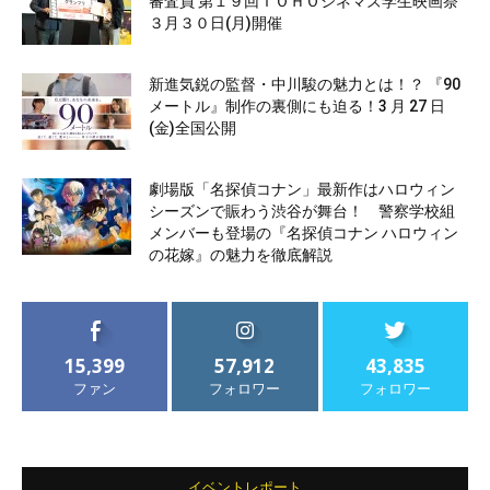
審査員 第１９回ＴＯＨＯシネマズ学生映画祭
３月３０日(月)開催
新進気鋭の監督・中川駿の魅力とは！？ 『90
メートル』制作の裏側にも迫る！3 月 27 日
(金)全国公開
劇場版「名探偵コナン」最新作はハロウィン
シーズンで賑わう渋谷が舞台！ 警察学校組
メンバーも登場の『名探偵コナン ハロウィン
の花嫁』の魅力を徹底解説
15,399
57,912
43,835
ファン
フォロワー
フォロワー
イベントレポート