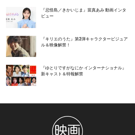
『忌怪島／きかいじま』當真あみ 動画インタ
ビュー
『キリエのうた』第2弾キャラクタービジュア
ル＆映像解禁！
『ゆとりですがなにか インターナショナル』
新キャスト＆特報解禁