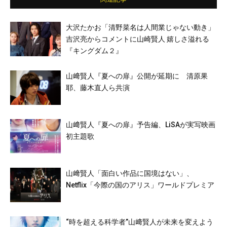
大沢たかお「清野菜名は人間業じゃない動き」
吉沢亮からコメントに山崎賢人 嬉しさ溢れる
『キングダム２』
山﨑賢人『夏への扉』公開が延期に 清原果
耶、藤木直人ら共演
山﨑賢人『夏への扉』予告編、LiSAが実写映画
初主題歌
山﨑賢人「面白い作品に国境はない」、
Netflix「今際の国のアリス」ワールドプレミア
“時を超える科学者”山﨑賢人が未来を変えよう