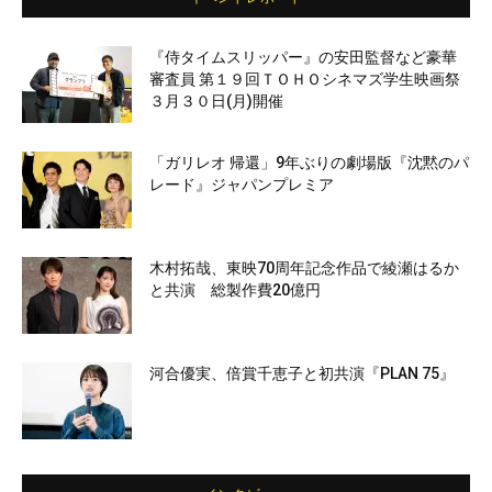
『侍タイムスリッパー』の安田監督など豪華
審査員 第１９回ＴＯＨＯシネマズ学生映画祭
３月３０日(月)開催
「ガリレオ 帰還」9年ぶりの劇場版『沈黙のパ
レード』ジャパンプレミア
木村拓哉、東映70周年記念作品で綾瀬はるか
と共演 総製作費20億円
河合優実、倍賞千恵子と初共演『PLAN 75』