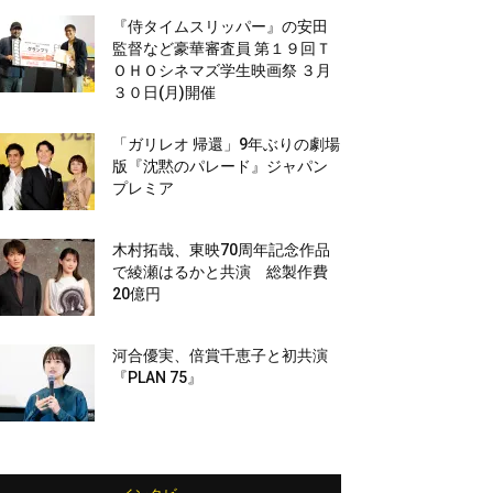
『侍タイムスリッパー』の安田
監督など豪華審査員 第１９回Ｔ
ＯＨＯシネマズ学生映画祭 ３月
３０日(月)開催
「ガリレオ 帰還」9年ぶりの劇場
版『沈黙のパレード』ジャパン
プレミア
木村拓哉、東映70周年記念作品
で綾瀬はるかと共演 総製作費
20億円
河合優実、倍賞千恵子と初共演
『PLAN 75』