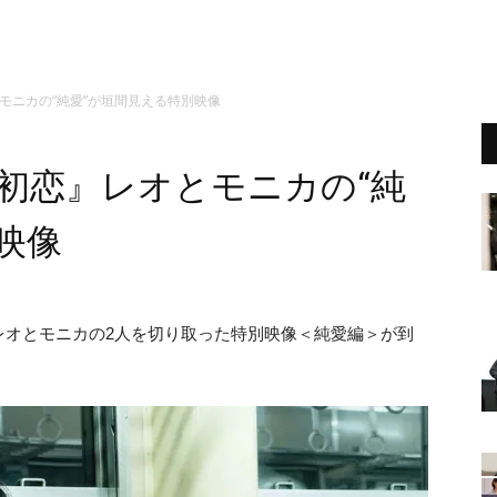
モニカの“純愛”が垣間見える特別映像
初恋』レオとモニカの“純
映像
レオとモニカの2人を切り取った特別映像＜純愛編＞が到