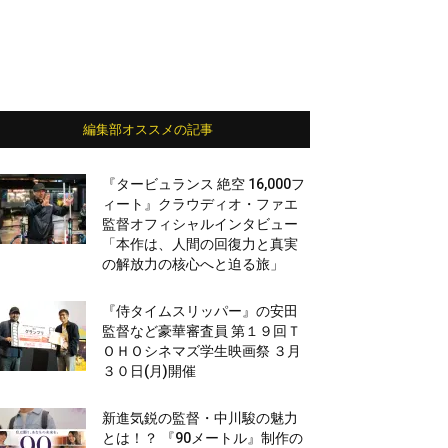
編集部オススメの記事
『タービュランス 絶空 16,000フ
ィート』クラウディオ・ファエ
監督オフィシャルインタビュー
「本作は、人間の回復力と真実
の解放力の核心へと迫る旅」
『侍タイムスリッパー』の安田
監督など豪華審査員 第１９回Ｔ
ＯＨＯシネマズ学生映画祭 ３月
３０日(月)開催
新進気鋭の監督・中川駿の魅力
とは！？ 『90メートル』制作の