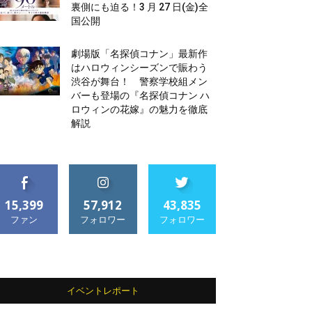
裏側にも迫る！3 月 27 日(金)全
国公開
劇場版「名探偵コナン」最新作
はハロウィンシーズンで賑わう
渋谷が舞台！ 警察学校組メン
バーも登場の『名探偵コナン ハ
ロウィンの花嫁』の魅力を徹底
解説
15,399
57,912
43,835
ファン
フォロワー
フォロワー
イベントレポート