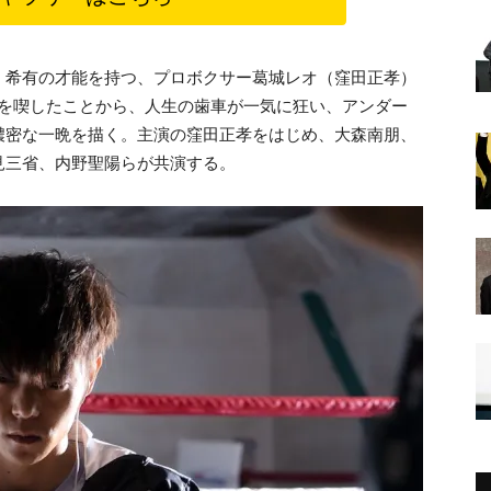
。希有の才能を持つ、プロボクサー葛城レオ（窪田正孝）
けを喫したことから、人生の歯車が一気に狂い、アンダー
濃密な一晩を描く。主演の窪田正孝をはじめ、大森南朋、
見三省、内野聖陽らが共演する。