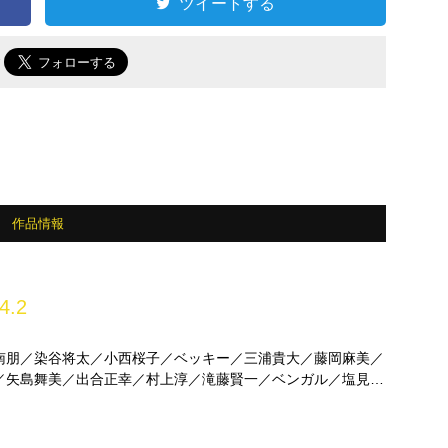
ツイートする
で
作品情報
4.2
南朋／染谷将太／小西桜子／ベッキー／三浦貴大／藤岡麻美／
／矢島舞美／出合正幸／村上淳／滝藤賢一／ベンガル／塩見三
ほか