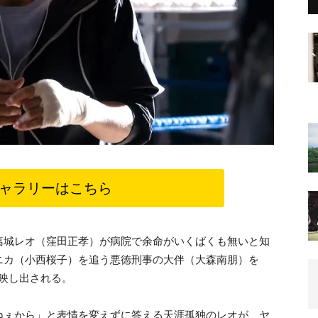
ャラリーはこちら
葛城レオ（窪田正孝）が病院で余命がいくばくも無いと知
ニカ（小西桜子）を追う悪徳刑事の大伴（大森南朋）を
映し出される。
ねぇから」と表情を変えずに答える天涯孤独のレオが、ヤ