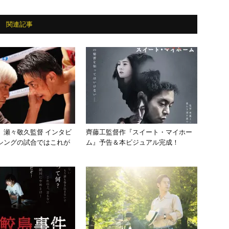
関連記事
』瀬々敬久監督 インタビ
齊藤工監督作『スイート・マイホー
シングの試合ではこれが
ム』予告＆本ビジュアル完成！