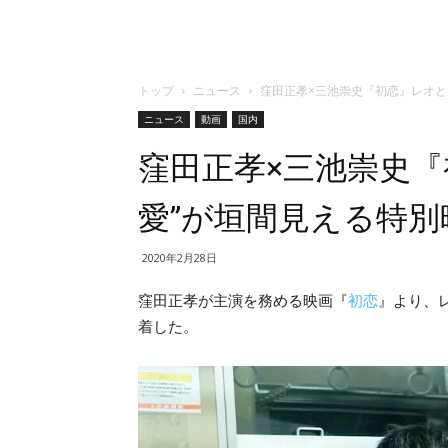
トップ
ニュース
窪田正孝×三池崇史『初恋』レオと
ニュース
動画
国内
窪田正孝×三池崇史『
愛”が垣間見える特別
2020年2月28日
窪田正孝が主演を務める映画『
初恋
』より、
着した。