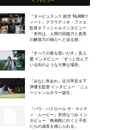
インタビュー
『タービュランス 絶空 16,000フ
ィート』クラウディオ・ファエ
監督オフィシャルインタビュー
「本作は、人間の回復力と真実
の解放力の核心へと迫る旅」
『すべての夜を思いだす』見上
愛 インタビュー 「ずっと住んで
いる街のような大事な場所」
『みなに幸あれ』古川琴音＆下
津優太監督 インタビュー 「ニュ
ージャンルホラー誕生」
『パウ・パトロール ザ・マイテ
ィ・ムービー』安倍なつみ イン
タビュー「映画館に行くと子供
たちの成長を感じられる」