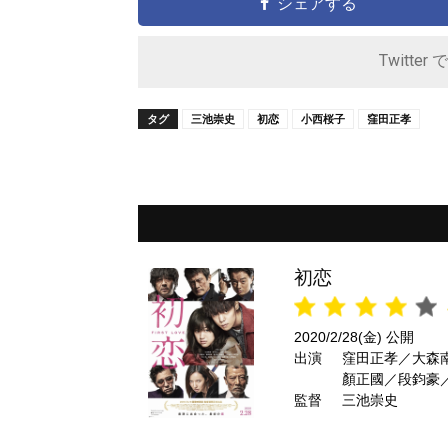
シェアする
Twitter 
タグ
三池崇史
初恋
小西桜子
窪田正孝
初恋
2020/2/28(金) 公開
出演
窪田正孝／大森
顏正國／段鈞豪
監督
省／内野聖陽 
三池崇史