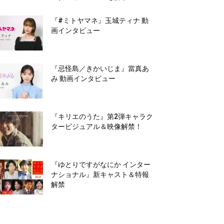
『#ミトヤマネ』玉城ティナ 動
画インタビュー
『忌怪島／きかいじま』當真あ
み 動画インタビュー
『キリエのうた』第2弾キャラク
タービジュアル＆映像解禁！
『ゆとりですがなにか インター
ナショナル』新キャスト＆特報
解禁