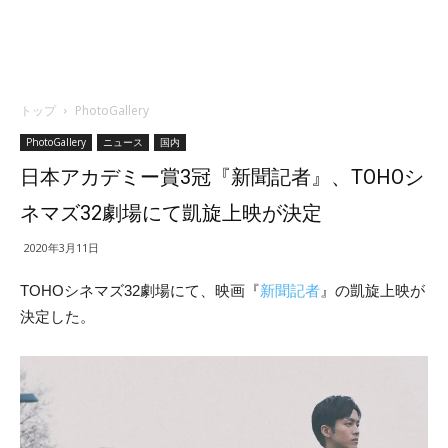
トップ
PhotoGallery
PhotoGallery
ニュース
国内
日本アカデミー賞3冠『新聞記者』、TOHOシ
ネマズ32劇場にて凱旋上映が決定
2020年3月11日
TOHOシネマズ32劇場にて、映画『
新聞記者
』の凱旋上映が
決定した。