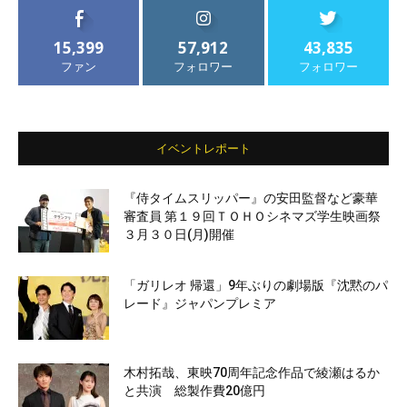
15,399
57,912
43,835
ファン
フォロワー
フォロワー
イベントレポート
『侍タイムスリッパー』の安田監督など豪華
審査員 第１９回ＴＯＨＯシネマズ学生映画祭
３月３０日(月)開催
「ガリレオ 帰還」9年ぶりの劇場版『沈黙のパ
レード』ジャパンプレミア
木村拓哉、東映70周年記念作品で綾瀬はるか
と共演 総製作費20億円