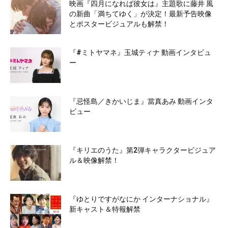
映画『四月になれば彼女は』主題歌に藤井 風
の新曲「満ちてゆく」が決定！最新予告映像
とポスタービジュアルも解禁！
『#ミトヤマネ』玉城ティナ 動画インタビュ
ー
『忌怪島／きかいじま』當真あみ 動画インタ
ビュー
『キリエのうた』第2弾キャラクタービジュア
ル＆映像解禁！
『ゆとりですがなにか インターナショナル』
新キャスト＆特報解禁