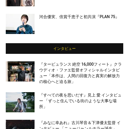
河合優実、倍賞千恵子と初共演『PLAN 75』
インタビュー
『タービュランス 絶空 16,000フィート』クラ
ウディオ・ファエ監督オフィシャルインタビ
ュー「本作は、人間の回復力と真実の解放力
の核心へと迫る旅」
『すべての夜を思いだす』見上 愛 インタビュ
ー 「ずっと住んでいる街のような大事な場
所」
『みなに幸あれ』古川琴音＆下津優太監督 イ
ンタビュー 「ニュージャンルホラー誕生」