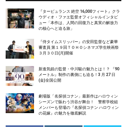
『タービュランス 絶空 16,000フィート』クラ
ウディオ・ファエ監督オフィシャルインタビ
ュー「本作は、人間の回復力と真実の解放力
の核心へと迫る旅」
『侍タイムスリッパー』の安田監督など豪華
審査員 第１９回ＴＯＨＯシネマズ学生映画祭
３月３０日(月)開催
新進気鋭の監督・中川駿の魅力とは！？ 『90
メートル』制作の裏側にも迫る！3 月 27 日
(金)全国公開
劇場版「名探偵コナン」最新作はハロウィン
シーズンで賑わう渋谷が舞台！ 警察学校組
メンバーも登場の『名探偵コナン ハロウィン
の花嫁』の魅力を徹底解説