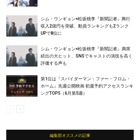
シム・ウンギョン×松坂桃李『新聞記者』興行
収入2億円を突破、動員ランキングも2ランク
UPで8位に
シム・ウンギョン×松坂桃李『新聞記者』満席
続出の大ヒット、SNSでキャストの演技を高く
評価する声も
第1位は『スパイダーマン：ファー・フロム・
ホーム』先週公開映画 初週予約アクセスランキ
ングTOP5（6月第5週）
編集部オススメの記事