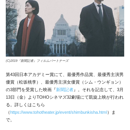
(C)2019『新聞記者』フィルムパートナーズ
第43回日本アカデミー賞にて、最優秀作品賞、最優秀主演男
優賞（松坂桃李）、最優秀主演女優賞（シム・ウンギョン）
の3部門を受賞した映画『
新聞記者
』。それを記念して、3月
13日（金）よりTOHOシネマズ32劇場にて凱旋上映が行われ
る。詳しくはこちら
（
https://www.tohotheater.jp/event/shimbunkisha.html
）ま
で。