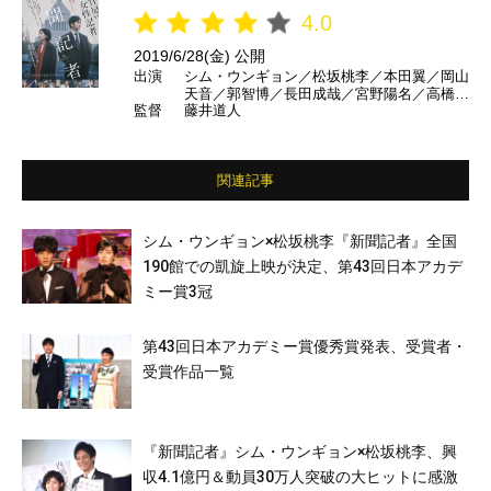
4.0
2019/6/28(金) 公開
出演
シム・ウンギョン／松坂桃李／本田翼／岡山
天音／郭智博／長田成哉／宮野陽名／高橋努
監督
藤井道人
／西田尚美／高橋和也／北村有起哉／田中哲
司 ほか
関連記事
シム・ウンギョン×松坂桃李『新聞記者』全国
190館での凱旋上映が決定、第43回日本アカデ
ミー賞3冠
第43回日本アカデミー賞優秀賞発表、受賞者・
受賞作品一覧
『新聞記者』シム・ウンギョン×松坂桃李、興
収4.1億円＆動員30万人突破の大ヒットに感激