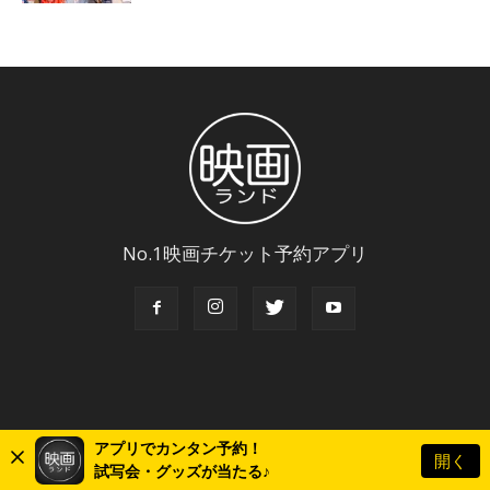
No.1映画チケット予約アプリ
アプリでカンタン予約！
開く
© Copyright 2018 Eigaland, inc. All Rights Reserved.
試写会・グッズが当たる♪