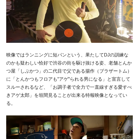
映像ではランニングに短パンという、果たしてDJの訓練な
のかも疑わしい恰好で渋谷の街を駆け抜ける姿、老舗とんか
つ屋「しぶかつ」の二代目で父である揚作（ブラザートム）
に「とんかつもフロアも”アゲ”られる男になる」と宣言して
スルーされるなど、「お調子者で全力で一直線すぎる愛すべ
きアゲ太郎」を垣間見ることが出来る特報映像となってい
る。