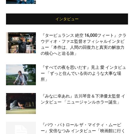
インタビュー
『タービュランス 絶空 16,000フィート』クラ
ウディオ・ファエ監督オフィシャルインタビ
ュー「本作は、人間の回復力と真実の解放力
の核心へと迫る旅」
『すべての夜を思いだす』見上 愛 インタビュ
ー 「ずっと住んでいる街のような大事な場
所」
『みなに幸あれ』古川琴音＆下津優太監督 イ
ンタビュー 「ニュージャンルホラー誕生」
『パウ・パトロール ザ・マイティ・ムービ
ー』安倍なつみ インタビュー「映画館に行く