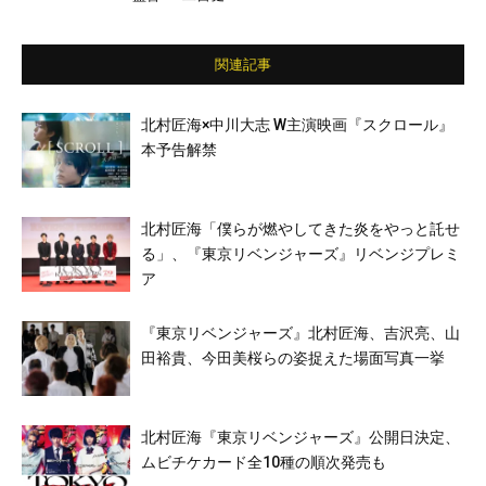
／フワちゃん／パパイヤ鈴木／オカモトレイ
ジ（OKAMOTO'S）／新田真剣佑 ほか
関連記事
北村匠海×中川大志 W主演映画『スクロール』
本予告解禁
北村匠海「僕らが燃やしてきた炎をやっと託せ
る」、『東京リベンジャーズ』リベンジプレミ
ア
『東京リベンジャーズ』北村匠海、吉沢亮、山
田裕貴、今田美桜らの姿捉えた場面写真一挙
北村匠海『東京リベンジャーズ』公開日決定、
ムビチケカード全10種の順次発売も