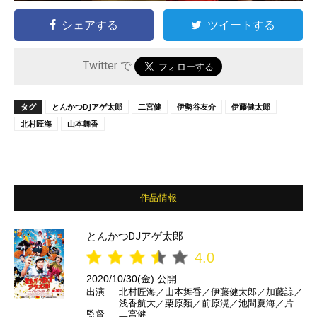
シェアする
ツイートする
Twitter で
タグ
とんかつDJアゲ太郎
二宮健
伊勢谷友介
伊藤健太郎
北村匠海
山本舞香
作品情報
とんかつDJアゲ太郎
4.0
2020/10/30(金) 公開
出演
北村匠海／山本舞香／伊藤健太郎／加藤諒／
浅香航大／栗原類／前原滉／池間夏海／片岡
監督
二宮健
礼子／ブラザートム／伊勢谷友介／DJ KOO