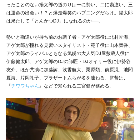
ったことのない揚太郎の道のりは一に勢い、二に勘違い、三
は運命の出会い！？と爆走爆笑のハプニングだらけ。揚太郎
は果たして「とんかつDJ」になれるのか──。
勢いと勘違いが持ち前のお調子者・アゲ太郎役に北村匠海、
アゲ太郎が憧れる見習いスタイリスト・苑子役に山本舞香、
アゲ太郎のライバルともなる気鋭の大人気DJ屋敷蔵人役に
伊藤健太郎、アゲ太郎のDJの師匠・DJオイリー役に伊勢谷
友介、ほか共演に加藤諒、浅香航大、栗原類、前原滉、池間
夏海、片岡礼子、ブラザートムらが名を連ねる。監督は、
『
チワワちゃん
』などで知られる二宮健が務める。