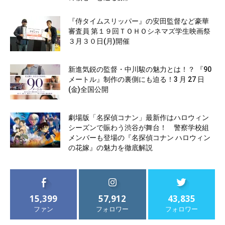
『侍タイムスリッパー』の安田監督など豪華
審査員 第１９回ＴＯＨＯシネマズ学生映画祭
３月３０日(月)開催
新進気鋭の監督・中川駿の魅力とは！？ 『90
メートル』制作の裏側にも迫る！3 月 27 日
(金)全国公開
劇場版「名探偵コナン」最新作はハロウィン
シーズンで賑わう渋谷が舞台！ 警察学校組
メンバーも登場の『名探偵コナン ハロウィン
の花嫁』の魅力を徹底解説
15,399
57,912
43,835
ファン
フォロワー
フォロワー