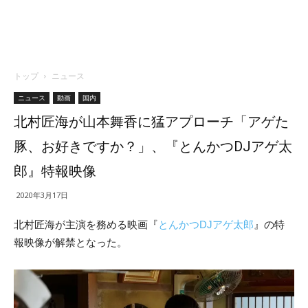
トップ
ニュース
ニュース
動画
国内
北村匠海が山本舞香に猛アプローチ「アゲた
豚、お好きですか？」、『とんかつDJアゲ太
郎』特報映像
2020年3月17日
北村匠海が主演を務める映画『
とんかつDJアゲ太郎
』の特
報映像が解禁となった。