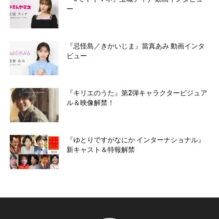
ー
『忌怪島／きかいじま』當真あみ 動画インタ
ビュー
『キリエのうた』第2弾キャラクタービジュア
ル＆映像解禁！
『ゆとりですがなにか インターナショナル』
新キャスト＆特報解禁