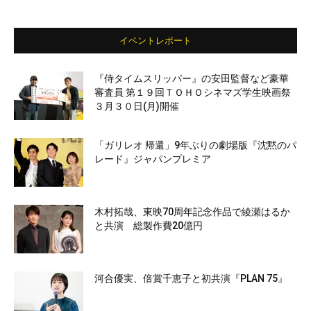
イベントレポート
『侍タイムスリッパー』の安田監督など豪華
審査員 第１９回ＴＯＨＯシネマズ学生映画祭
３月３０日(月)開催
「ガリレオ 帰還」9年ぶりの劇場版『沈黙のパ
レード』ジャパンプレミア
木村拓哉、東映70周年記念作品で綾瀬はるか
と共演 総製作費20億円
河合優実、倍賞千恵子と初共演『PLAN 75』