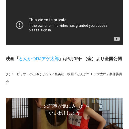
映画『
とんかつDJアゲ太郎
』は6月19日（金）より全国公開
(C)イーピャオ・小山ゆうじろう／集英社・映画「とんかつDJアゲ太郎」製作委員
会
この記事が気に入ったら
いいね ! しよう