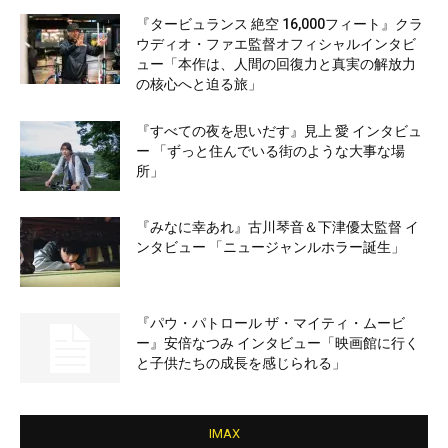
『タービュランス 絶空 16,000フィート』クラ
ウディオ・ファエ監督オフィシャルインタビ
ュー「本作は、人間の回復力と真実の解放力
の核心へと迫る旅」
『すべての夜を思いだす』見上 愛 インタビュ
ー 「ずっと住んでいる街のような大事な場
所」
『みなに幸あれ』古川琴音＆下津優太監督 イ
ンタビュー 「ニュージャンルホラー誕生」
『パウ・パトロール ザ・マイティ・ムービ
ー』安倍なつみ インタビュー「映画館に行く
と子供たちの成長を感じられる」
IMAX