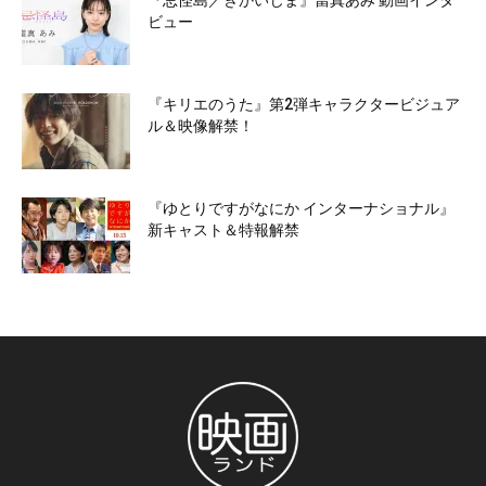
『忌怪島／きかいじま』當真あみ 動画インタ
ビュー
『キリエのうた』第2弾キャラクタービジュア
ル＆映像解禁！
『ゆとりですがなにか インターナショナル』
新キャスト＆特報解禁