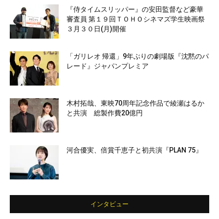
『侍タイムスリッパー』の安田監督など豪華
審査員 第１９回ＴＯＨＯシネマズ学生映画祭
３月３０日(月)開催
「ガリレオ 帰還」9年ぶりの劇場版『沈黙のパ
レード』ジャパンプレミア
木村拓哉、東映70周年記念作品で綾瀬はるか
と共演 総製作費20億円
河合優実、倍賞千恵子と初共演『PLAN 75』
インタビュー