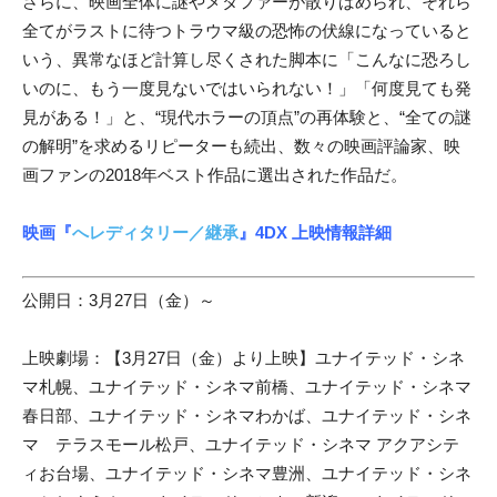
さらに、映画全体に謎やメタファーが散りばめられ、それら
全てがラストに待つトラウマ級の恐怖の伏線になっていると
いう、異常なほど計算し尽くされた脚本に「こんなに恐ろし
いのに、もう一度見ないではいられない！」「何度見ても発
見がある！」と、“現代ホラーの頂点”の再体験と、“全ての謎
の解明”を求めるリピーターも続出、数々の映画評論家、映
画ファンの2018年ベスト作品に選出された作品だ。
映画『
へレディタリー／継承
』4DX 上映情報詳細
公開日：3月27日（金）～
上映劇場：【3月27日（金）より上映】ユナイテッド・シネ
マ札幌、ユナイテッド・シネマ前橋、ユナイテッド・シネマ
春日部、ユナイテッド・シネマわかば、ユナイテッド・シネ
マ テラスモール松戸、ユナイテッド・シネマ アクアシテ
ィお台場、ユナイテッド・シネマ豊洲、ユナイテッド・シネ