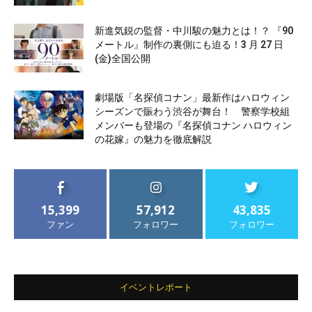
新進気鋭の監督・中川駿の魅力とは！？ 『90
メートル』制作の裏側にも迫る！3 月 27 日
(金)全国公開
劇場版「名探偵コナン」最新作はハロウィン
シーズンで賑わう渋谷が舞台！ 警察学校組
メンバーも登場の『名探偵コナン ハロウィン
の花嫁』の魅力を徹底解説
15,399
57,912
43,835
ファン
フォロワー
フォロワー
イベントレポート