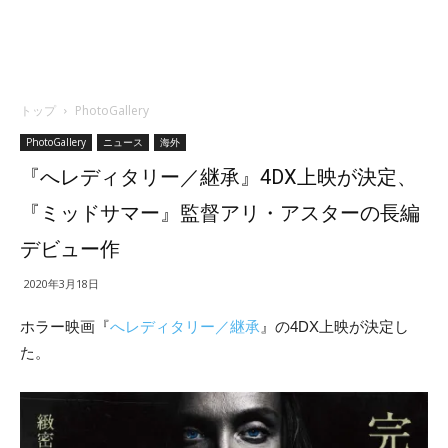
トップ
PhotoGallery
PhotoGallery
ニュース
海外
『へレディタリー／継承』4DX上映が決定、
『ミッドサマー』監督アリ・アスターの長編
デビュー作
2020年3月18日
ホラー映画『
へレディタリー／継承
』の4DX上映が決定し
た。