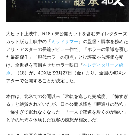
大ヒット上映中、R18＋未公開カットを含むディレクターズ
カット版も上映中の『
ミッドサマー
』の監督・脚本を務めた
アリ・アスターの長編デビュー作で、「ホラーの常識を覆し
た最高傑作」「現代ホラーの頂点」と批評家から評価を受
け、全世界を震撼させたホラー映画『
へレディタリー／継
承
』（18）が、4DX版で3月27日（金）より、全国の4DXシ
アターで公開することが決定した。
本作は、北米での公開以来「常軌を逸した完成度」「怖すぎ
る」と絶賛されていたが、日本公開以降も「噂通りの恐怖」
「怖すぎて眠れなくなった」「一人で夜道を歩くのが怖い」
とその恐怖を体験した観客の感想が相次いだ。