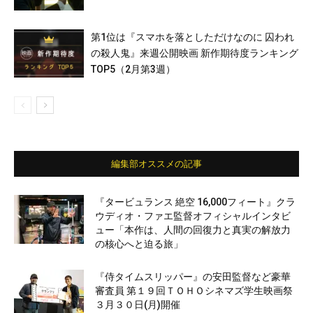
第1位は『スマホを落としただけなのに 囚われ
の殺人鬼』来週公開映画 新作期待度ランキング
TOP5（2月第3週）
編集部オススメの記事
『タービュランス 絶空 16,000フィート』クラ
ウディオ・ファエ監督オフィシャルインタビ
ュー「本作は、人間の回復力と真実の解放力
の核心へと迫る旅」
『侍タイムスリッパー』の安田監督など豪華
審査員 第１９回ＴＯＨＯシネマズ学生映画祭
３月３０日(月)開催