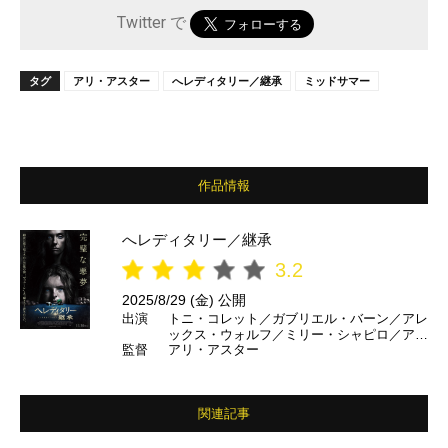
Twitter で
タグ
アリ・アスター
へレディタリー／継承
ミッドサマー
作品情報
へレディタリー／継承
3.2
2025/8/29 (金) 公開
出演
トニ・コレット／ガブリエル・バーン／アレ
ックス・ウォルフ／ミリー・シャピロ／ア
監督
アリ・アスター
ン・ダウド ほか
関連記事