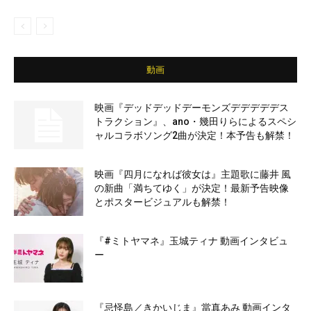
動画
映画『デッドデッドデーモンズデデデデデス
トラクション』、ano・幾田りらによるスペシ
ャルコラボソング2曲が決定！本予告も解禁！
映画『四月になれば彼女は』主題歌に藤井 風
の新曲「満ちてゆく」が決定！最新予告映像
とポスタービジュアルも解禁！
『#ミトヤマネ』玉城ティナ 動画インタビュ
ー
『忌怪島／きかいじま』當真あみ 動画インタ