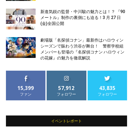
新進気鋭の監督・中川駿の魅力とは！？ 『90
メートル』制作の裏側にも迫る！3 月 27 日
(金)全国公開
劇場版「名探偵コナン」最新作はハロウィン
シーズンで賑わう渋谷が舞台！ 警察学校組
メンバーも登場の『名探偵コナン ハロウィン
の花嫁』の魅力を徹底解説
15,399
57,912
43,835
ファン
フォロワー
フォロワー
イベントレポート