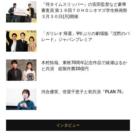
『侍タイムスリッパー』の安田監督など豪華
審査員 第１９回ＴＯＨＯシネマズ学生映画祭
３月３０日(月)開催
「ガリレオ 帰還」9年ぶりの劇場版『沈黙のパ
レード』ジャパンプレミア
木村拓哉、東映70周年記念作品で綾瀬はるか
と共演 総製作費20億円
河合優実、倍賞千恵子と初共演『PLAN 75』
インタビュー