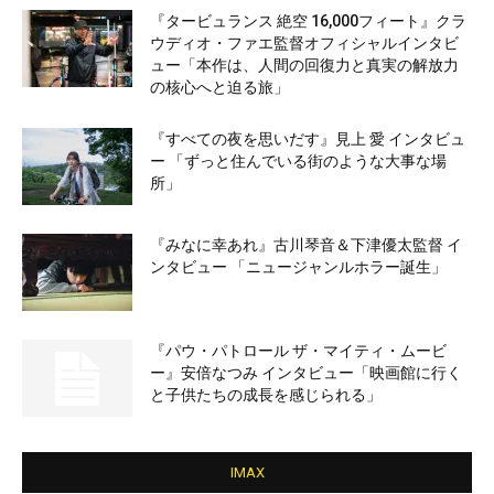
『タービュランス 絶空 16,000フィート』クラ
ウディオ・ファエ監督オフィシャルインタビ
ュー「本作は、人間の回復力と真実の解放力
の核心へと迫る旅」
『すべての夜を思いだす』見上 愛 インタビュ
ー 「ずっと住んでいる街のような大事な場
所」
『みなに幸あれ』古川琴音＆下津優太監督 イ
ンタビュー 「ニュージャンルホラー誕生」
『パウ・パトロール ザ・マイティ・ムービ
ー』安倍なつみ インタビュー「映画館に行く
と子供たちの成長を感じられる」
IMAX