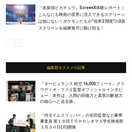
『名探偵ピカチュウ』ScreenX体験レポート｜
こんなにも映画の世界に没入できるスクリーン
は他にない！ポケモンたちが“視界270度”の3面
スクリーンを縦横無尽に駆け回る！
編集部オススメの記事
『タービュランス 絶空 16,000フィート』クラ
ウディオ・ファエ監督オフィシャルインタビ
ュー「本作は、人間の回復力と真実の解放力
の核心へと迫る旅」
『侍タイムスリッパー』の安田監督など豪華
審査員 第１９回ＴＯＨＯシネマズ学生映画祭
３月３０日(月)開催