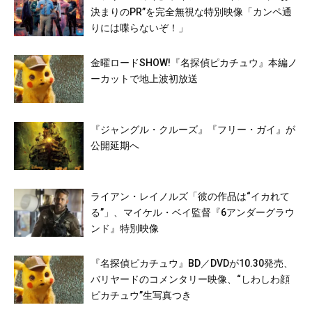
決まりのPR”を完全無視な特別映像「カンペ通
りには喋らないぞ！」
金曜ロードSHOW!『名探偵ピカチュウ』本編ノ
ーカットで地上波初放送
『ジャングル・クルーズ』『フリー・ガイ』が
公開延期へ
ライアン・レイノルズ「彼の作品は“イカれて
る”」、マイケル・ベイ監督『6アンダーグラウ
ンド』特別映像
『名探偵ピカチュウ』BD／DVDが10.30発売、
バリヤードのコメンタリー映像、“しわしわ顔
ピカチュウ”生写真つき