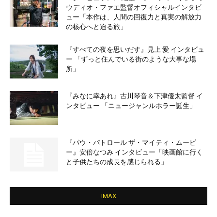
ウディオ・ファエ監督オフィシャルインタビ
ュー「本作は、人間の回復力と真実の解放力
の核心へと迫る旅」
『すべての夜を思いだす』見上 愛 インタビュ
ー 「ずっと住んでいる街のような大事な場
所」
『みなに幸あれ』古川琴音＆下津優太監督 イ
ンタビュー 「ニュージャンルホラー誕生」
『パウ・パトロール ザ・マイティ・ムービ
ー』安倍なつみ インタビュー「映画館に行く
と子供たちの成長を感じられる」
IMAX