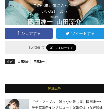
この記事が気に入ったら
いいね ! しよう
シェアする
ツイートする
Twitter で
タグ
山田涼介
岡田准一
関連記事
『ザ・ファブル 殺さない殺し屋』岡田准一×
平手友梨奈インタビュー｜父娘のような仲睦ま