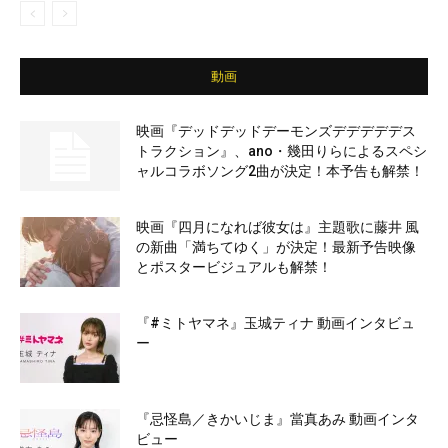
動画
映画『デッドデッドデーモンズデデデデデス
トラクション』、ano・幾田りらによるスペシ
ャルコラボソング2曲が決定！本予告も解禁！
映画『四月になれば彼女は』主題歌に藤井 風
の新曲「満ちてゆく」が決定！最新予告映像
とポスタービジュアルも解禁！
『#ミトヤマネ』玉城ティナ 動画インタビュ
ー
『忌怪島／きかいじま』當真あみ 動画インタ
ビュー