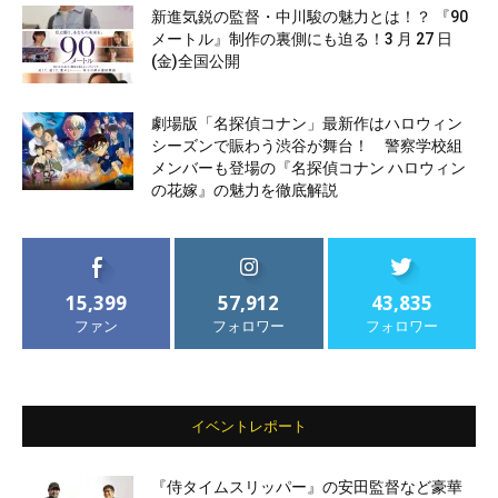
新進気鋭の監督・中川駿の魅力とは！？ 『90
メートル』制作の裏側にも迫る！3 月 27 日
(金)全国公開
劇場版「名探偵コナン」最新作はハロウィン
シーズンで賑わう渋谷が舞台！ 警察学校組
メンバーも登場の『名探偵コナン ハロウィン
の花嫁』の魅力を徹底解説
15,399
57,912
43,835
ファン
フォロワー
フォロワー
イベントレポート
『侍タイムスリッパー』の安田監督など豪華