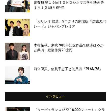
審査員 第１９回ＴＯＨＯシネマズ学生映画祭
３月３０日(月)開催
「ガリレオ 帰還」9年ぶりの劇場版『沈黙のパ
レード』ジャパンプレミア
木村拓哉、東映70周年記念作品で綾瀬はるか
と共演 総製作費20億円
河合優実、倍賞千恵子と初共演『PLAN 75』
インタビュー
『タービュランス 絶空 16,000フィート』クラ