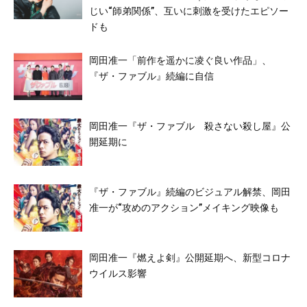
じい“師弟関係”、互いに刺激を受けたエピソー
ドも
岡田准一「前作を遥かに凌ぐ良い作品」、
『ザ・ファブル』続編に自信
岡田准一『ザ・ファブル 殺さない殺し屋』公
開延期に
『ザ・ファブル』続編のビジュアル解禁、岡田
准一が“攻めのアクション”メイキング映像も
岡田准一『燃えよ剣』公開延期へ、新型コロナ
ウイルス影響