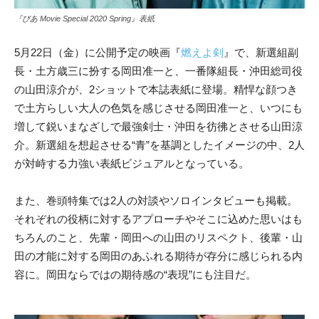
『ぴあ Movie Special 2020 Spring』表紙
5月22日（金）に公開予定の映画『
燃えよ剣
』で、新選組副
長・土方歳三に扮する岡田准一と、一番隊組長・沖田総司役
の山田涼介が、2ショットで本誌表紙に登場。精悍な顔つき
で土方らしい大人の色気を感じさせる岡田准一と、いつにも
増して鋭いまなざしで最強剣士・沖田を彷彿とさせる山田涼
介。新選組を想起させる“青”を基調としたイメージの中、2人
が対峙する力強い表紙ビジュアルとなっている。
また、巻頭特集では2人の対談やソロインタビューも掲載。
それぞれの役柄に対するアプローチやそこに込めた思いはも
ちろん
のこと、先輩・岡田への山田のリスペクト、後輩・山
田の才能に対する岡田のあふれる期待が存分に感じられる内
容に。岡田ならではの期待感の“表現”にも注目だ。