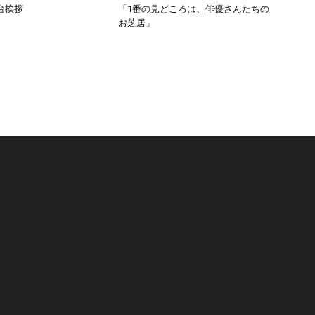
台挨拶
「1番の見どころは、俳優さんたちの
お芝居」
リ