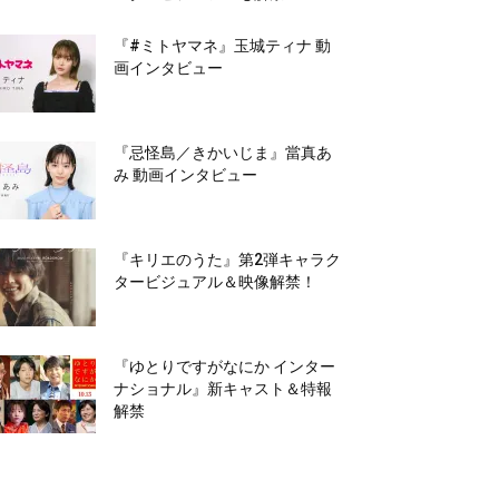
『#ミトヤマネ』玉城ティナ 動
画インタビュー
『忌怪島／きかいじま』當真あ
み 動画インタビュー
『キリエのうた』第2弾キャラク
タービジュアル＆映像解禁！
『ゆとりですがなにか インター
ナショナル』新キャスト＆特報
解禁