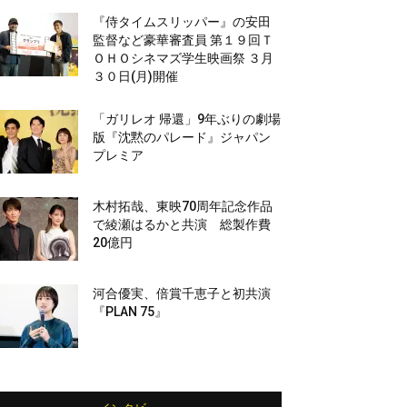
『侍タイムスリッパー』の安田
監督など豪華審査員 第１９回Ｔ
ＯＨＯシネマズ学生映画祭 ３月
３０日(月)開催
「ガリレオ 帰還」9年ぶりの劇場
版『沈黙のパレード』ジャパン
プレミア
木村拓哉、東映70周年記念作品
で綾瀬はるかと共演 総製作費
20億円
河合優実、倍賞千恵子と初共演
『PLAN 75』