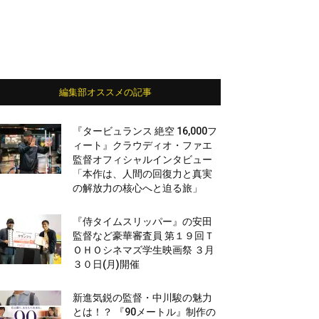
編集部オススメの記事
『タービュランス 絶空 16,000フ
ィート』クラウディオ・ファエ
監督オフィシャルインタビュー
「本作は、人間の回復力と真実
の解放力の核心へと迫る旅」
『侍タイムスリッパー』の安田
監督など豪華審査員 第１９回Ｔ
ＯＨＯシネマズ学生映画祭 ３月
３０日(月)開催
新進気鋭の監督・中川駿の魅力
とは！？ 『90メートル』制作の