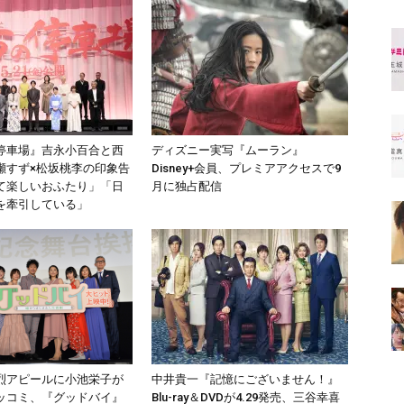
停車場』吉永小百合と西
ディズニー実写『ムーラン』
瀬すず×松坂桃李の印象告
Disney+会員、プレミアアクセスで9
て楽しいおふたり」「日
月に独占配信
を牽引している」
烈アピールに小池栄子が
中井貴一『記憶にございません！』
ッコミ、『グッドバイ』
Blu-ray＆DVDが4.29発売、三谷幸喜