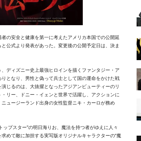
場者の安全と健康を第一に考えたアメリカ本国での公開延
ると公式より発表があった。変更後の公開予定日は、決ま
う、ディズニー史上最強ヒロインを描くファンタジー・ア
わりとなり、男性と偽って兵士として国の運命をかけた戦
を演じるのは、大抜擢となったアジアンビューティーのリ
ト・リー、ドニー・イェンと世界で活躍し、アクションに
、ニュージーランド出身の女性監督ニキ・カーロが務め
トップス
ター”の明日海りお、魔法を持つ者がゆえに人々
を求めて敵に加担する実写版オリジナルキャ
ラクターの“魔