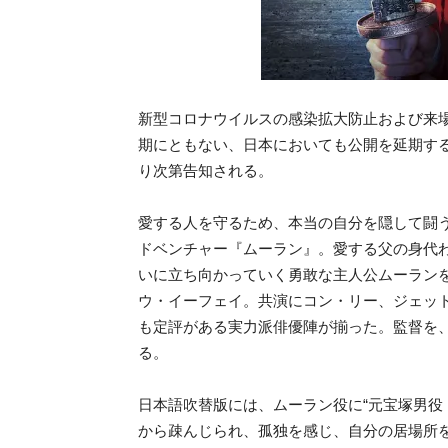
新型コロナウイルスの感染拡大防止および来
期にともない、日本においても公開を延期す
り次第告知される。
愛する人を守るため、本当の自分を隠して闘
ドベンチャー『ムーラン』。愛する父の身代
いに立ち向かっていく勇敢な主人公ムーラン
ウ・イーフェイ。共演にコン・リー、ジェッ
も定評がある実力派俳優陣が揃った。監督を
る。
日本語吹替版には、ムーラン役に“元宝塚男役
から疎んじられ、孤独を感
じ、自分の居場所