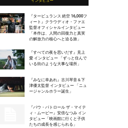
インタビュー
『タービュランス 絶空 16,000フ
ィート』クラウディオ・ファエ
監督オフィシャルインタビュー
「本作は、人間の回復力と真実
の解放力の核心へと迫る旅」
『すべての夜を思いだす』見上
愛 インタビュー 「ずっと住んで
いる街のような大事な場所」
『みなに幸あれ』古川琴音＆下
津優太監督 インタビュー 「ニュ
ージャンルホラー誕生」
『パウ・パトロール ザ・マイテ
ィ・ムービー』安倍なつみ イン
タビュー「映画館に行くと子供
たちの成長を感じられる」