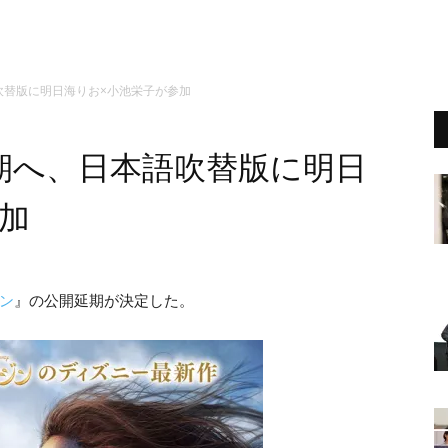
吹替版に明日海りお×小池栄子が参加
期へ、日本語吹替版に明日
加
ン
』の公開延期が決定した。