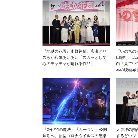
『地獄の花園』永野芽郁、広瀬アリ
『いのちの
スらが和気あいあい「スカッとして
田敏行、広
心のモヤモヤが晴れる作品」
白「見てい
本の映画界
『2分の1の魔法』『ムーラン』公開
大泉洋の熱
延期へ、新型コロナウイルスの感染
するどいツ