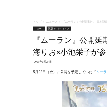
トップ
ニュース
『ムーラン』公開延期へ、日本語
ニュース
新型コロナウイルス
『ムーラン』公開延
海りお×小池栄子が参
2020年3月24日
5月22日（金）に公開を予定していた『
ムーラ