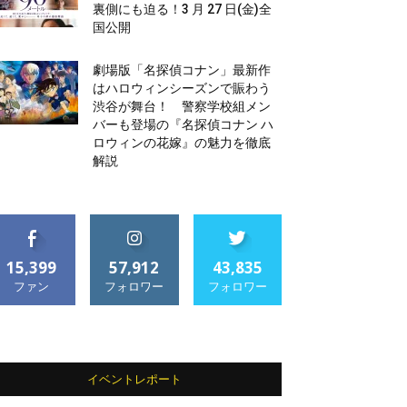
裏側にも迫る！3 月 27 日(金)全
国公開
劇場版「名探偵コナン」最新作
はハロウィンシーズンで賑わう
渋谷が舞台！ 警察学校組メン
バーも登場の『名探偵コナン ハ
ロウィンの花嫁』の魅力を徹底
解説
15,399
57,912
43,835
ファン
フォロワー
フォロワー
イベントレポート