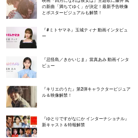
映画『四月になれば彼女は』主題歌に藤井 風
の新曲「満ちてゆく」が決定！最新予告映像
とポスタービジュアルも解禁！
『#ミトヤマネ』玉城ティナ 動画インタビュ
ー
『忌怪島／きかいじま』當真あみ 動画インタ
ビュー
『キリエのうた』第2弾キャラクタービジュア
ル＆映像解禁！
『ゆとりですがなにか インターナショナル』
新キャスト＆特報解禁