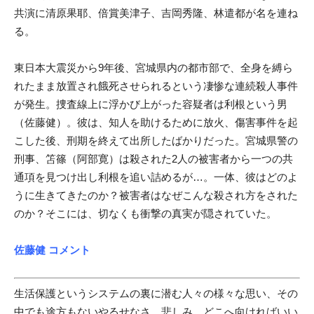
共演に清原果耶、倍賞美津子、吉岡秀隆、林遣都が名を連ね
る。
東日本大震災から9年後、宮城県内の都市部で、全身を縛ら
れたまま放置され餓死させられるという凄惨な連続殺人事件
が発生。捜査線上に浮かび上がった容疑者は利根という男
（佐藤健）。彼は、知人を助けるために放火、傷害事件を起
こした後、刑期を終えて出所したばかりだった。宮城県警の
刑事、笘篠（阿部寛）は殺された2人の被害者から一つの共
通項を見つけ出し利根を追い詰めるが…。一体、彼はどのよ
うに生きてきたのか？被害者はなぜこんな殺され方をされた
のか？そこには、切なくも衝撃の真実が隠されていた。
佐藤健 コメント
生活保護というシステムの裏に潜む人々の様々な思い、その
中でも途方もないやるせなさ、悲しみ、どこへ向ければいい