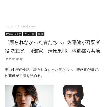
トップ
PhotoGallery
PhotoGallery
ニュース
国内
『護られなかった者たちへ』佐藤健が容疑者
役で主演、阿部寛、清原果耶、林遣都ら共演
2020年3月28日
中山七里の小説「護られなかった者たちへ」映画化が決定。
佐藤健が主演を務める。