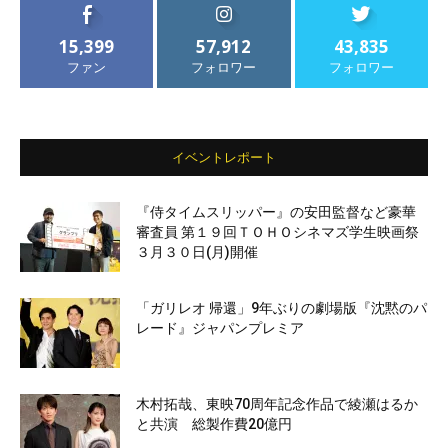
15,399
57,912
43,835
ファン
フォロワー
フォロワー
イベントレポート
『侍タイムスリッパー』の安田監督など豪華
審査員 第１９回ＴＯＨＯシネマズ学生映画祭
３月３０日(月)開催
「ガリレオ 帰還」9年ぶりの劇場版『沈黙のパ
レード』ジャパンプレミア
木村拓哉、東映70周年記念作品で綾瀬はるか
と共演 総製作費20億円