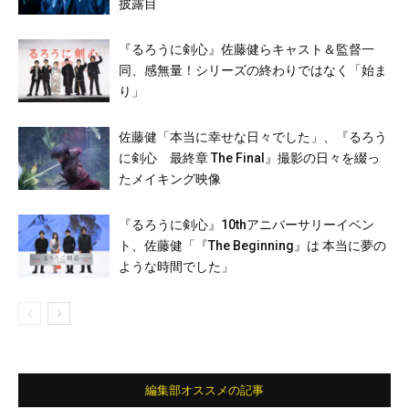
披露目
『るろうに剣心』佐藤健らキャスト＆監督一
同、感無量！シリーズの終わりではなく「始ま
り」
佐藤健「本当に幸せな日々でした」、『るろう
に剣心 最終章 The Final』撮影の日々を綴っ
たメイキング映像
『るろうに剣心』10thアニバーサリーイベン
ト、佐藤健「『The Beginning』は 本当に夢の
ような時間でした」
編集部オススメの記事