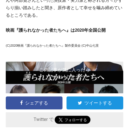
んや阿部寛さんといった演技派・実力派と称される方々がず
らり揃い踏みしたと聞き、原作者として幸せを噛み締めてい
るところである。
映画『護られなかった者たちへ』は2020年全国公開
(C)2020映画『護られなかった者たちへ』製作委員会 (C)中山七里
この記事が気に入ったら
いいね ! しよう
シェアする
ツイートする
Twitter で