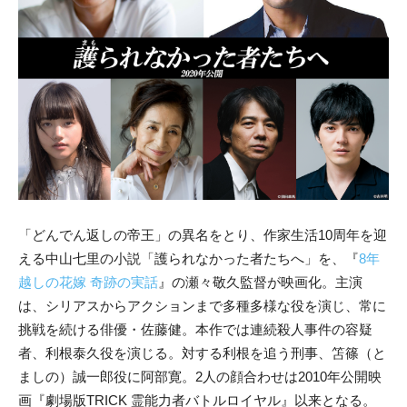
「どんでん返しの帝王」の異名をとり、作家生活10周年を迎
える中山七里の小説「護られなかった者たちへ」を、『
8年
越しの花嫁 奇跡の実話
』の瀬々敬久監督が映画化。主演
は、シリアスからアクションまで多種多様な役を演じ、常に
挑戦を続ける俳優・佐藤健。本作では連続殺人事件の容疑
者、利根泰久役を演じる。対する利根を追う刑事、笘篠（と
ましの）誠一郎役に阿部寛。2人の顔合わせは2010年公開映
画『劇場版TRICK 霊能力者バトルロイヤル』以来となる。