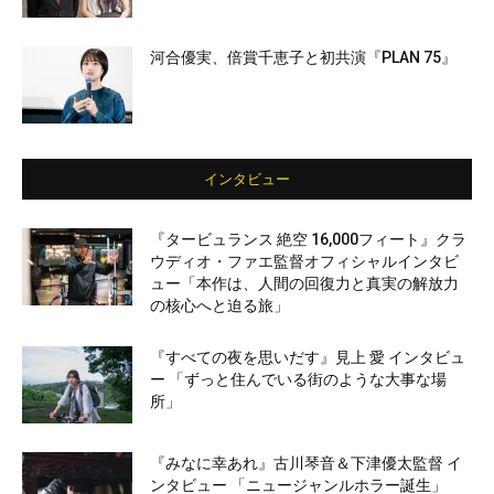
河合優実、倍賞千恵子と初共演『PLAN 75』
インタビュー
『タービュランス 絶空 16,000フィート』クラ
ウディオ・ファエ監督オフィシャルインタビ
ュー「本作は、人間の回復力と真実の解放力
の核心へと迫る旅」
『すべての夜を思いだす』見上 愛 インタビュ
ー 「ずっと住んでいる街のような大事な場
所」
『みなに幸あれ』古川琴音＆下津優太監督 イ
ンタビュー 「ニュージャンルホラー誕生」