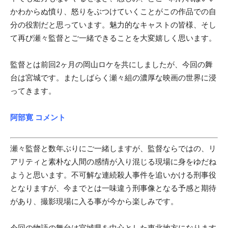
かわからぬ憤り、怒りをぶつけていくことがこの作品での自
分の役割だと思っています。魅力的なキャストの皆様、そし
て再び瀬々監督とご一緒できることを大変嬉しく思います。
監督とは前回2ヶ月の岡山ロケを共にしましたが、今回の舞
台は宮城です。またしばらく瀬々組の濃厚な映画の世界に浸
ってきます。
阿部寛 コメント
瀬々監督と数年ぶりにご一緒しますが、監督ならではの、リ
アリティと素朴な人間の感情が入り混じる現場に身をゆだね
ようと思います。不可解な連続殺人事件を追いかける刑事役
となりますが、今までとは一味違う刑事像となる予感と期待
があり、撮影現場に入る事が今から楽しみです。
今回の物語の舞台は宮城県を中心とした東北地方になります