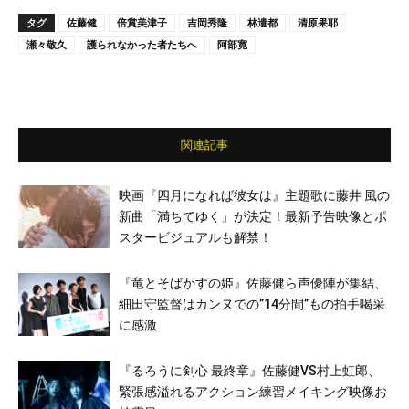
タグ
佐藤健
倍賞美津子
吉岡秀隆
林遣都
清原果耶
瀬々敬久
護られなかった者たちへ
阿部寛
関連記事
映画『四月になれば彼女は』主題歌に藤井 風の
新曲「満ちてゆく」が決定！最新予告映像とポ
スタービジュアルも解禁！
『竜とそばかすの姫』佐藤健ら声優陣が集結、
細田守監督はカンヌでの”14分間”もの拍手喝采
に感激
『るろうに剣心 最終章』佐藤健VS村上虹郎、
緊張感溢れるアクション練習メイキング映像お