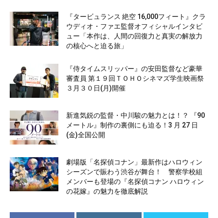
『タービュランス 絶空 16,000フィート』クラ
ウディオ・ファエ監督オフィシャルインタビ
ュー「本作は、人間の回復力と真実の解放力
の核心へと迫る旅」
『侍タイムスリッパー』の安田監督など豪華
審査員 第１９回ＴＯＨＯシネマズ学生映画祭
３月３０日(月)開催
新進気鋭の監督・中川駿の魅力とは！？ 『90
メートル』制作の裏側にも迫る！3 月 27 日
(金)全国公開
劇場版「名探偵コナン」最新作はハロウィン
シーズンで賑わう渋谷が舞台！ 警察学校組
メンバーも登場の『名探偵コナン ハロウィン
の花嫁』の魅力を徹底解説