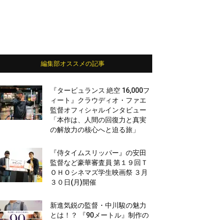
編集部オススメの記事
『タービュランス 絶空 16,000フ
ィート』クラウディオ・ファエ
監督オフィシャルインタビュー
「本作は、人間の回復力と真実
の解放力の核心へと迫る旅」
『侍タイムスリッパー』の安田
監督など豪華審査員 第１９回Ｔ
ＯＨＯシネマズ学生映画祭 ３月
３０日(月)開催
新進気鋭の監督・中川駿の魅力
とは！？ 『90メートル』制作の