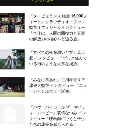
インタビュー
『タービュランス 絶空 16,000フ
ィート』クラウディオ・ファエ
監督オフィシャルインタビュー
「本作は、人間の回復力と真実
の解放力の核心へと迫る旅」
『すべての夜を思いだす』見上
愛 インタビュー 「ずっと住んで
いる街のような大事な場所」
『みなに幸あれ』古川琴音＆下
津優太監督 インタビュー 「ニュ
ージャンルホラー誕生」
『パウ・パトロール ザ・マイテ
ィ・ムービー』安倍なつみ イン
タビュー「映画館に行くと子供
たちの成長を感じられる」