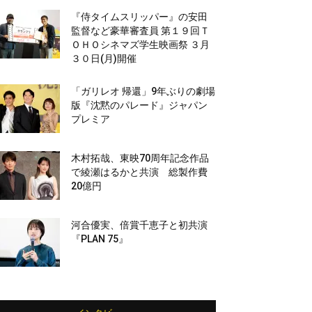
『侍タイムスリッパー』の安田
監督など豪華審査員 第１９回Ｔ
ＯＨＯシネマズ学生映画祭 ３月
３０日(月)開催
「ガリレオ 帰還」9年ぶりの劇場
版『沈黙のパレード』ジャパン
プレミア
木村拓哉、東映70周年記念作品
で綾瀬はるかと共演 総製作費
20億円
河合優実、倍賞千恵子と初共演
『PLAN 75』