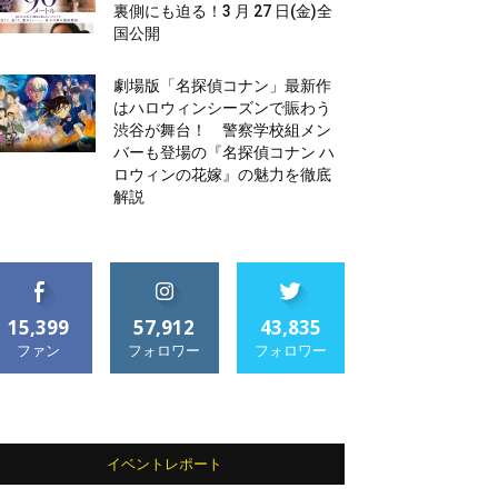
裏側にも迫る！3 月 27 日(金)全
国公開
劇場版「名探偵コナン」最新作
はハロウィンシーズンで賑わう
渋谷が舞台！ 警察学校組メン
バーも登場の『名探偵コナン ハ
ロウィンの花嫁』の魅力を徹底
解説
15,399
57,912
43,835
ファン
フォロワー
フォロワー
イベントレポート