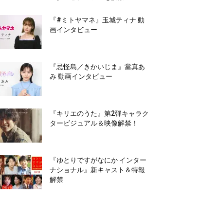
『#ミトヤマネ』玉城ティナ 動
画インタビュー
『忌怪島／きかいじま』當真あ
み 動画インタビュー
『キリエのうた』第2弾キャラク
タービジュアル＆映像解禁！
『ゆとりですがなにか インター
ナショナル』新キャスト＆特報
解禁