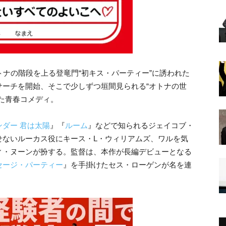
トナの階段を上る登竜門“初キス・パーティー”に誘われた
サーチを開始、そこで少しずつ垣間見られる“オトナの世
た青春コメディ。
ンダー 君は太陽
』『
ルーム
』などで知られるジェイコブ・
せないルーカス役にキース・L・ウィリアムズ、ワルを気
ィ・ヌーンが扮する。監督は、本作が長編デビューとなる
セージ・パーティー
』を手掛けたセス・ローゲンが名を連