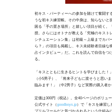
初キス・パーティーへの参加を賭けて奮闘す
うな初キス練習帳。その中身は、知らないと
困る「手の置き場所」と嬉しい項目が続く。
授。さらにはオトナが教える「究極のキスト
シチュエーション集」は初級～上級までカバ
ら？」の項目も掲載し、キス未経験者目線な
占インタビュー」だ。これを読んで自信をつ
る。
「キスとともに生きるヒントを学びました！
（小5男子）、「将来子どもに渡そうと思いま
臨みます！」（中2男子）など実際の購入者
定価は300円（税込）。全40ページのボリ
公式サイト（
goodboys.jp
）で「キスを練習し
プリルフールだと気づかされるという仕組み