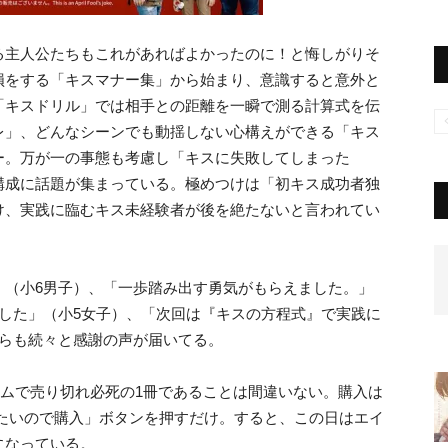
る主人公たちもこれがあればよかったのに！と悔しがりそ
損をする「キスマナー集」から始まり、意識すると意外と
「キスドリル」では相手との距離を一瞬で測る計算式を伝
レ」、どんなシーンでも動揺しない心構えができる「キス
ー。万が一の事態も考慮し「キスに失敗してしまった
構成に話題が集まっている。極めつけは「初キス成功者独
け、実践に臨むキス未経験者が後を絶たないと言われてい
」（小6男子）、「一歩踏み出す勇気がもらえました。」
した」（小5女子）、「次回は『キスの方程式』で実践に
からも続々と感謝の声が届いてる。
ュームで売り切れ必死の1冊であることは間違いない。購入は
たいので購入」ボタンを押すだけ。すると、この日はエイ
になっている。