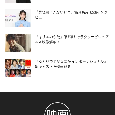
『忌怪島／きかいじま』當真あみ 動画インタ
ビュー
『キリエのうた』第2弾キャラクタービジュア
ル＆映像解禁！
『ゆとりですがなにか インターナショナル』
新キャスト＆特報解禁