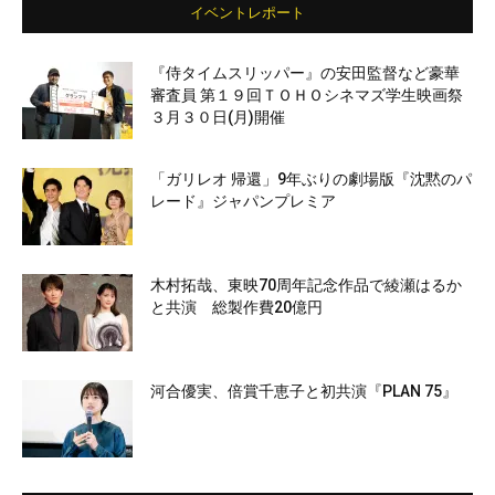
イベントレポート
『侍タイムスリッパー』の安田監督など豪華
審査員 第１９回ＴＯＨＯシネマズ学生映画祭
３月３０日(月)開催
「ガリレオ 帰還」9年ぶりの劇場版『沈黙のパ
レード』ジャパンプレミア
木村拓哉、東映70周年記念作品で綾瀬はるか
と共演 総製作費20億円
河合優実、倍賞千恵子と初共演『PLAN 75』