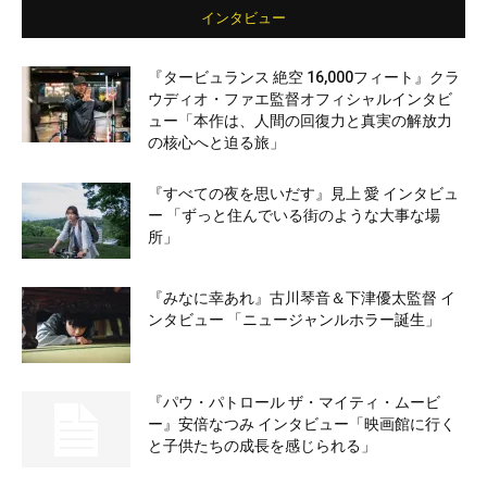
インタビュー
『タービュランス 絶空 16,000フィート』クラ
ウディオ・ファエ監督オフィシャルインタビ
ュー「本作は、人間の回復力と真実の解放力
の核心へと迫る旅」
『すべての夜を思いだす』見上 愛 インタビュ
ー 「ずっと住んでいる街のような大事な場
所」
『みなに幸あれ』古川琴音＆下津優太監督 イ
ンタビュー 「ニュージャンルホラー誕生」
『パウ・パトロール ザ・マイティ・ムービ
ー』安倍なつみ インタビュー「映画館に行く
と子供たちの成長を感じられる」