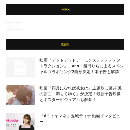
IMAX
動画
映画『デッドデッドデーモンズデデデデデス
トラクション』、ano・幾田りらによるスペシ
ャルコラボソング2曲が決定！本予告も解禁！
映画『四月になれば彼女は』主題歌に藤井 風
の新曲「満ちてゆく」が決定！最新予告映像
とポスタービジュアルも解禁！
『#ミトヤマネ』玉城ティナ 動画インタビュ
ー