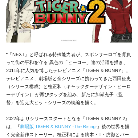
“「NEXT」と呼ばれる特殊能力者が、スポンサーロゴを背負
って街の平和を守る”異色の「ヒーロー」達の活躍を描き、
2011年に人気を博したテレビアニメ『TIGER & BUNNY』。
テレビアニメ、劇場版と全シリーズに携わってきた西田征史
（シリーズ構成）と桂正和（キャラクターデザイン・ヒーロ
ーデザイン） が再びタッグを組み、新たに加瀬充子（監
督）を迎え大ヒットシリーズの続編を描く。
2022年よりシリーズスタートとなる『TIGER & BUNNY 2』
は、『
劇場版 TIGER & BUNNY -The Rising-
』後の世界を描
く完全新作ストーリー。桂正和による鏑木・T・虎徹とバー