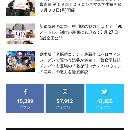
審査員 第１９回ＴＯＨＯシネマズ学生映画祭
３月３０日(月)開催
新進気鋭の監督・中川駿の魅力とは！？ 『90
メートル』制作の裏側にも迫る！3 月 27 日
(金)全国公開
劇場版「名探偵コナン」最新作はハロウィン
シーズンで賑わう渋谷が舞台！ 警察学校組
メンバーも登場の『名探偵コナン ハロウィン
の花嫁』の魅力を徹底解説
15,399
57,912
43,835
ファン
フォロワー
フォロワー