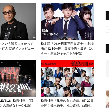
おという観客に向かって
松本潤『99.9-刑事専門弁護士-』劇場
中直人 監督インタビュー
版が12.30公開、最新予告・最新ポス
ター・第三弾キャストが解禁
LEVEL2』松坂桃李、“戦
松坂桃李『孤狼の血』続編、8月20日
平との過酷なシーン回顧
公開！鈴木亮平、村上虹郎、西野七