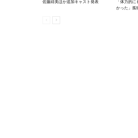
佐藤緋美ほか追加キャスト発表
「体力的に
かった」孤