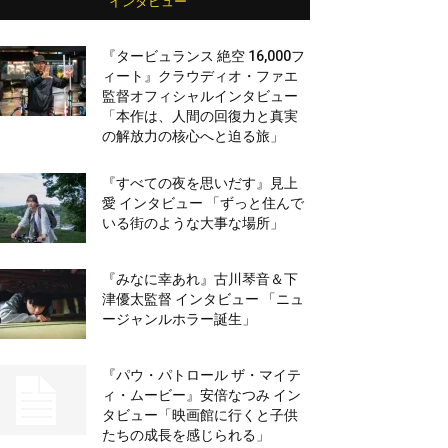
インタビュー
『タービュランス 絶空 16,000フ
ィート』クラウディオ・ファエ
監督オフィシャルインタビュー
「本作は、人間の回復力と真実
の解放力の核心へと迫る旅」
『すべての夜を思いだす』見上
愛 インタビュー 「ずっと住んで
いる街のような大事な場所」
『みなに幸あれ』古川琴音＆下
津優太監督 インタビュー 「ニュ
ージャンルホラー誕生」
『パウ・パトロール ザ・マイテ
ィ・ムービー』安倍なつみ イン
タビュー「映画館に行くと子供
たちの成長を感じられる」