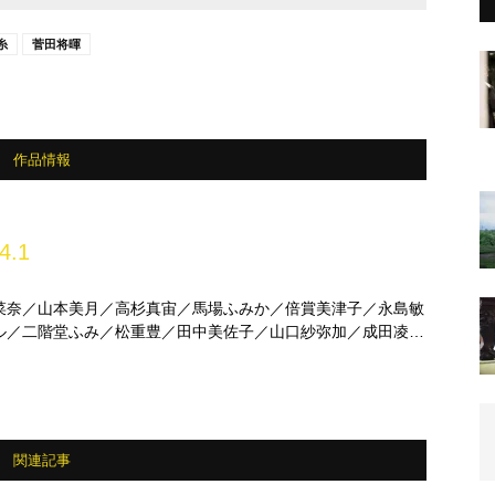
糸
菅田将暉
作品情報
4.1
菜奈／山本美月／高杉真宙／馬場ふみか／倍賞美津子／永島敏
ル／二階堂ふみ／松重豊／田中美佐子／山口紗弥加／成田凌／
々／片寄涼太 ほか
関連記事