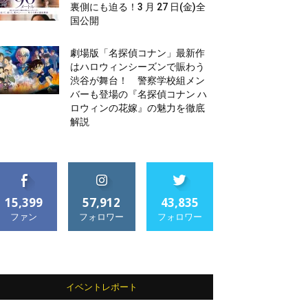
裏側にも迫る！3 月 27 日(金)全
国公開
劇場版「名探偵コナン」最新作
はハロウィンシーズンで賑わう
渋谷が舞台！ 警察学校組メン
バーも登場の『名探偵コナン ハ
ロウィンの花嫁』の魅力を徹底
解説
15,399
57,912
43,835
ファン
フォロワー
フォロワー
イベントレポート