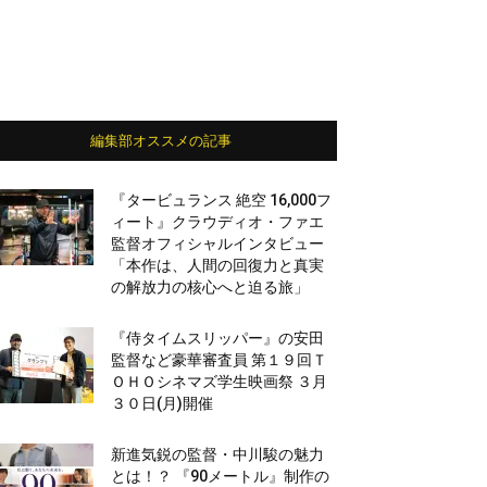
編集部オススメの記事
『タービュランス 絶空 16,000フ
ィート』クラウディオ・ファエ
監督オフィシャルインタビュー
「本作は、人間の回復力と真実
の解放力の核心へと迫る旅」
『侍タイムスリッパー』の安田
監督など豪華審査員 第１９回Ｔ
ＯＨＯシネマズ学生映画祭 ３月
３０日(月)開催
新進気鋭の監督・中川駿の魅力
とは！？ 『90メートル』制作の