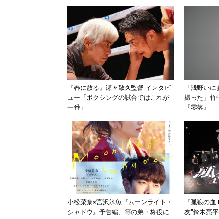
『春に散る』瀬々敬久監督 インタビ
「浅野いに
ュー「ボクシングの試合ではこれが
撮った」竹
一番」
『零落』
小松菜奈×宮沢氷魚『ムーンライト・
『孤狼の血 
シャドウ』予告編、等の弟・柊役に
友”鈴木亮