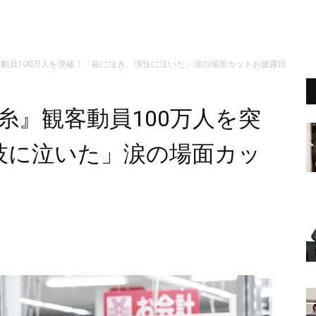
客動員100万人を突破！「曲に泣き、演技に泣いた」涙の場面カットお披露目
糸』観客動員100万人を突
技に泣いた」涙の場面カッ