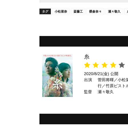
タグ
小松菜奈
斎藤工
榮倉奈々
瀬々敬久
糸
2020/8/21(金) 公開
出演
菅田将暉／小松
行／竹原ピスト
監督
斎藤工／榮倉奈
瀬々敬久