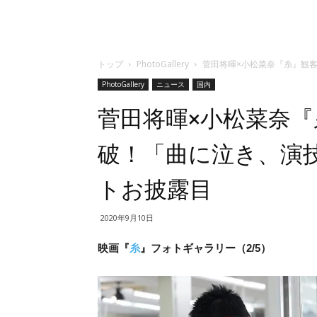
トップ
PhotoGallery
菅田将暉×小松菜奈『糸』観
PhotoGallery
ニュース
国内
菅田将暉×小松菜奈『
破！「曲に泣き、演
トお披露目
2020年9月10日
映画『
糸
』フォトギャラリー（2/5）