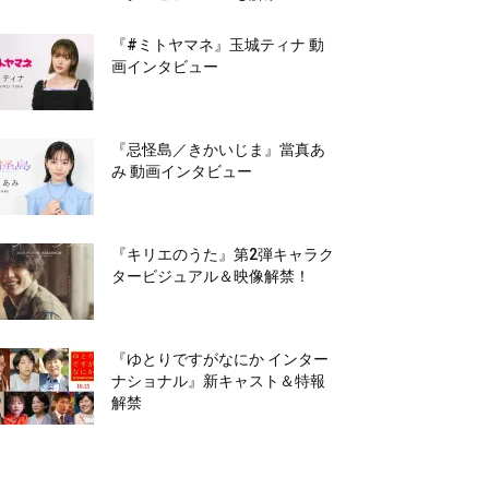
『#ミトヤマネ』玉城ティナ 動
画インタビュー
『忌怪島／きかいじま』當真あ
み 動画インタビュー
『キリエのうた』第2弾キャラク
タービジュアル＆映像解禁！
『ゆとりですがなにか インター
ナショナル』新キャスト＆特報
解禁