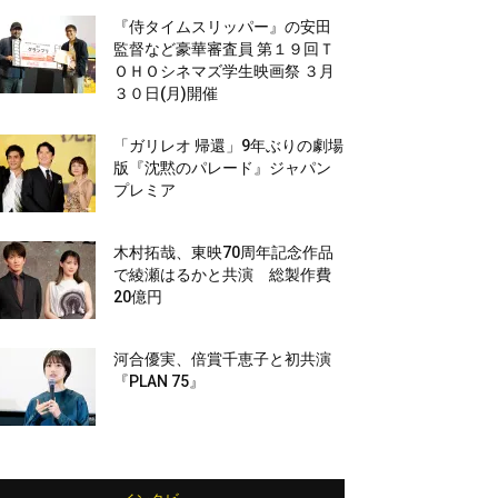
『侍タイムスリッパー』の安田
監督など豪華審査員 第１９回Ｔ
ＯＨＯシネマズ学生映画祭 ３月
３０日(月)開催
「ガリレオ 帰還」9年ぶりの劇場
版『沈黙のパレード』ジャパン
プレミア
木村拓哉、東映70周年記念作品
で綾瀬はるかと共演 総製作費
20億円
河合優実、倍賞千恵子と初共演
『PLAN 75』