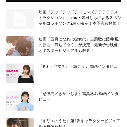
映画『デッドデッドデーモンズデデデデデス
トラクション』、ano・幾田りらによるスペシ
ャルコラボソング2曲が決定！本予告も解禁！
映画『四月になれば彼女は』主題歌に藤井 風
の新曲「満ちてゆく」が決定！最新予告映像
とポスタービジュアルも解禁！
『#ミトヤマネ』玉城ティナ 動画インタビュ
ー
『忌怪島／きかいじま』當真あみ 動画インタ
ビュー
『キリエのうた』第2弾キャラクタービジュア
ル＆映像解禁！