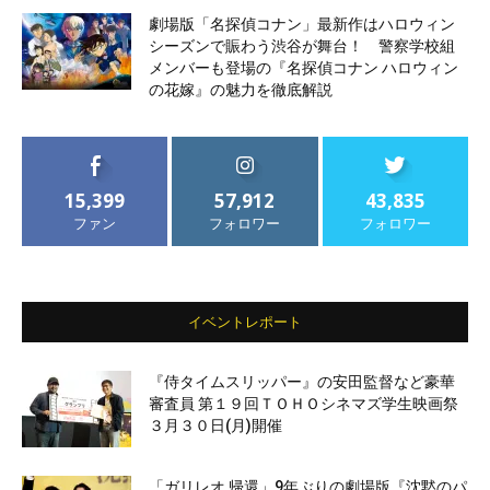
劇場版「名探偵コナン」最新作はハロウィン
シーズンで賑わう渋谷が舞台！ 警察学校組
メンバーも登場の『名探偵コナン ハロウィン
の花嫁』の魅力を徹底解説
15,399
57,912
43,835
ファン
フォロワー
フォロワー
イベントレポート
『侍タイムスリッパー』の安田監督など豪華
審査員 第１９回ＴＯＨＯシネマズ学生映画祭
３月３０日(月)開催
「ガリレオ 帰還」9年ぶりの劇場版『沈黙のパ