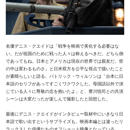
名優デニス・クエイドは「戦争を映画で美化する必要はな
い。だが祖国のために戦った人々は称えるべきだ。どちら側
であってもね。日本とアメリカは現在の世界では親友だ。世
の中は変わるものさ」と日米双方を公平な視点で描いたこと
が素晴らしいと語る。パトリック・ウィルソンは「台本に日
本語のセリフがあってすごくワクワクした。母国語以外で演
じている人々に尊敬の念を抱いたよ」と、豊川悦司との共演
シーンは大変だったが楽しんで撮影したと回想した。
最後にデニス・クエイドがインタビュー取材中にいきなり日
本語で歌い出すというサプライズも。映画本編とは違ったリ
ラックスした俳優たちのオフショット映像となっている。