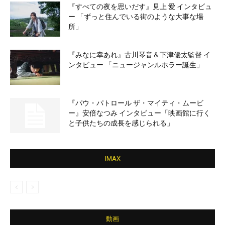
『すべての夜を思いだす』見上 愛 インタビュ
ー 「ずっと住んでいる街のような大事な場
所」
『みなに幸あれ』古川琴音＆下津優太監督 イ
ンタビュー 「ニュージャンルホラー誕生」
『パウ・パトロール ザ・マイティ・ムービ
ー』安倍なつみ インタビュー「映画館に行く
と子供たちの成長を感じられる」
IMAX
動画