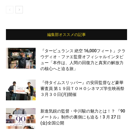
編集部オススメの記事
『タービュランス 絶空 16,000フィート』クラ
ウディオ・ファエ監督オフィシャルインタビ
ュー「本作は、人間の回復力と真実の解放力
の核心へと迫る旅」
『侍タイムスリッパー』の安田監督など豪華
審査員 第１９回ＴＯＨＯシネマズ学生映画祭
３月３０日(月)開催
新進気鋭の監督・中川駿の魅力とは！？ 『90
メートル』制作の裏側にも迫る！3 月 27 日
(金)全国公開