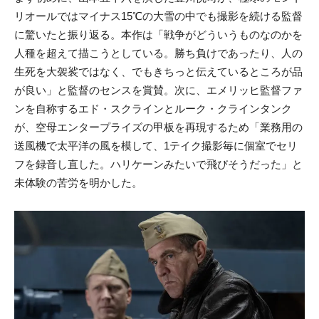
リオールではマイナス15℃の大雪の中でも撮影を続ける監督
に驚いたと振り返る。本作は「戦争がどういうものなのかを
人種を超えて描こうとしている。勝ち負けであったり、人の
生死を大袈裟ではなく、でもきちっと伝えているところが品
が良い」と監督のセンスを賞賛。次に、エメリッヒ監督ファ
ンを自称するエド・スクラインとルーク・クラインタンク
が、空母エンタープライズの甲板を再現するため「業務用の
送風機で太平洋の風を模して、1テイク撮影毎に個室でセリ
フを録音し直した。ハリケーンみたいで飛びそうだった」と
未体験の苦労を明かした。