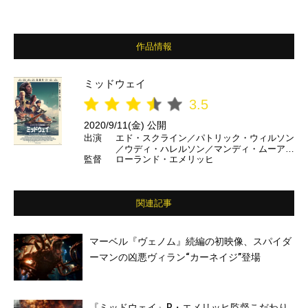
作品情報
ミッドウェイ
3.5
2020/9/11(金) 公開
出演
エド・スクライン／パトリック・ウィルソン
／ウディ・ハレルソン／マンディ・ムーア／
監督
ローランド・エメリッヒ
ルーク・エヴァンス／豊川悦司／浅野忠信／
國村隼／デニス・クエイド ほか
関連記事
マーベル『ヴェノム』続編の初映像、スパイダ
ーマンの凶悪ヴィラン“カーネイジ”登場
『ミッドウェイ』R・エメリッヒ監督こだわり