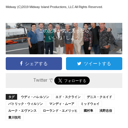
Midway (C)2019 Midway Island Productions, LLC All Rights Reserved.
この記事が気に入ったら
いいね ! しよう
シェアする
ツイートする
Twitter で
タグ
ウディ・ハレルソン
エド・スクライン
デニス・クエイド
パトリック・ウィルソン
マンディ・ムーア
ミッドウェイ
ルーク・エヴァンス
ローランド・エメリッヒ
國村隼
浅野忠信
豊川悦司