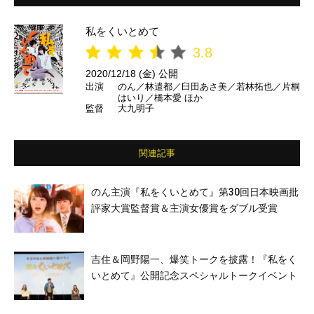
私をくいとめて
3.8
2020/12/18 (金) 公開
出演
のん／林遣都／臼田あさ美／若林拓也／片桐
はいり／橋本愛 ほか
監督
大九明子
関連記事
のん主演『私をくいとめて』第30回日本映画批
評家大賞監督賞＆主演女優賞をダブル受賞
吉住＆岡野陽一、爆笑トークを披露！『私をく
いとめて』公開記念スペシャルトークイベント