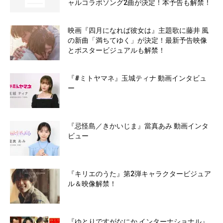
ャルコラボソング2曲が決定！本予告も解禁！
映画『四月になれば彼女は』主題歌に藤井 風
の新曲「満ちてゆく」が決定！最新予告映像
とポスタービジュアルも解禁！
『#ミトヤマネ』玉城ティナ 動画インタビュ
ー
『忌怪島／きかいじま』當真あみ 動画インタ
ビュー
『キリエのうた』第2弾キャラクタービジュア
ル＆映像解禁！
『ゆとりですがなにか インターナショナル』