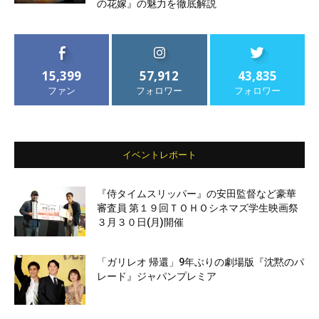
の花嫁』の魅力を徹底解説
15,399
57,912
43,835
ファン
フォロワー
フォロワー
イベントレポート
『侍タイムスリッパー』の安田監督など豪華
審査員 第１９回ＴＯＨＯシネマズ学生映画祭
３月３０日(月)開催
「ガリレオ 帰還」9年ぶりの劇場版『沈黙のパ
レード』ジャパンプレミア