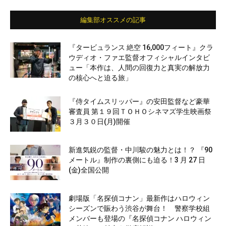
編集部オススメの記事
『タービュランス 絶空 16,000フィート』クラ
ウディオ・ファエ監督オフィシャルインタビ
ュー「本作は、人間の回復力と真実の解放力
の核心へと迫る旅」
『侍タイムスリッパー』の安田監督など豪華
審査員 第１９回ＴＯＨＯシネマズ学生映画祭
３月３０日(月)開催
新進気鋭の監督・中川駿の魅力とは！？ 『90
メートル』制作の裏側にも迫る！3 月 27 日
(金)全国公開
劇場版「名探偵コナン」最新作はハロウィン
シーズンで賑わう渋谷が舞台！ 警察学校組
メンバーも登場の『名探偵コナン ハロウィン