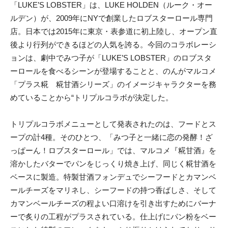
「LUKE’S LOBSTER」は、LUKE HOLDEN（ルーク・オー
ルデン）が、2009年にNYで創業したロブスターロール専門
店。日本では2015年に東京・表参道に初上陸し、オープン直
後より行列ができるほどの人気を誇る。今回のコラボレーシ
ョンは、劇中でみつ子が「LUKE’S LOBSTER」のロブスタ
ーロールを食べるシーンが登場することと、のんがマルコメ
「プラス糀 糀甘酒シリーズ」のイメージキャラクターを務
めていることから“トリプルコラボが決定した。
トリプルコラボメニューとして発表されたのは、フードとス
ープの計4種。そのひとつ、「みつ子と一緒に恋の発酵！ざ
っぱーん！ロブスターロール」では、マルコメ『糀甘酒』を
溶かしたバターでパンをじっくり焼き上げ、同じく糀甘酒を
ベースに製造。特製甘酒フォンデュでシーフードとカマンベ
ールチーズをマリネし、シーフードの持つ香ばしさ、そして
カマンベールチーズの程よい口溶けを引き出すためにバーナ
ーで炙りの工程がプラスされている。仕上げにパン粉をベー