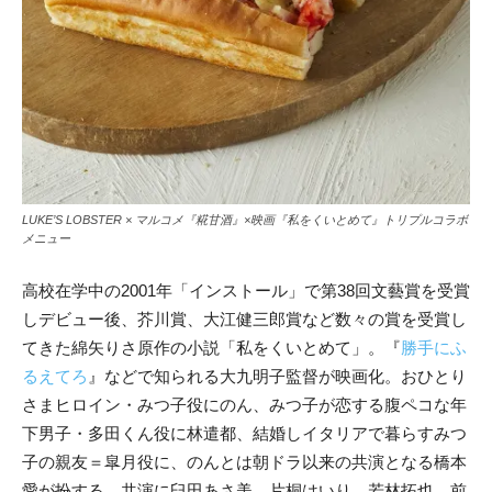
LUKE’S LOBSTER × マルコメ『糀甘酒』×映画『私をくいとめて』トリプルコラボ
メニュー
高校在学中の2001年「インストール」で第38回文藝賞を受賞
しデビュー後、芥川賞、大江健三郎賞など数々の賞を受賞し
てきた綿矢りさ原作の小説「私をくいとめて」。『
勝手にふ
るえてろ
』などで知られる大九明子監督が映画化。おひとり
さまヒロイン・みつ子役にのん、みつ子が恋する腹ペコな年
下男子・多田くん役に林遣都、結婚しイタリアで暮らすみつ
子の親友＝皐月役に、のんとは朝ドラ以来の共演となる橋本
愛が扮する。共演に臼田あさ美、片桐はいり、若林拓也、前