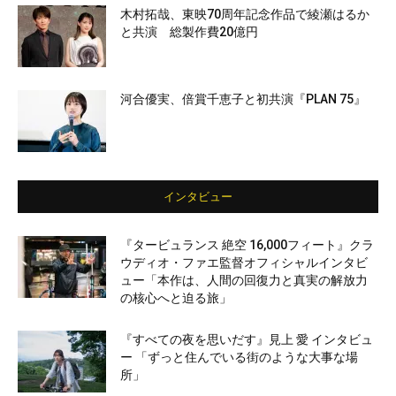
木村拓哉、東映70周年記念作品で綾瀬はるか
と共演 総製作費20億円
河合優実、倍賞千恵子と初共演『PLAN 75』
インタビュー
『タービュランス 絶空 16,000フィート』クラ
ウディオ・ファエ監督オフィシャルインタビ
ュー「本作は、人間の回復力と真実の解放力
の核心へと迫る旅」
『すべての夜を思いだす』見上 愛 インタビュ
ー 「ずっと住んでいる街のような大事な場
所」