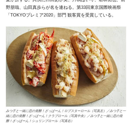
野朋哉、山田真歩らが名を連ねる。第33回東京国際映画祭
「TOKYOプレミア2020」部門 観客賞を受賞している。
みつ子と一緒に恋の発酵！ざっぱーん！ロブスターロール（写真左）／みつ子と一
緒に恋の発酵！ざっぱーん！クラブロール（写真中央）／みつ子と一緒に恋の発
酵！ざっぱーん！シュリンプロール（写真右）