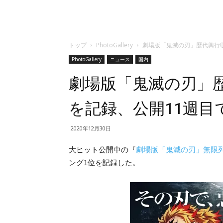
トップ
PhotoGallery
劇場版「鬼滅の刃」歴代興行収
PhotoGallery
ニュース
国内
劇場版「鬼滅の刃」
を記録、公開11週目
2020年12月30日
大ヒット公開中の『
劇場版「鬼滅の刃」無限
ング1位を記録した。