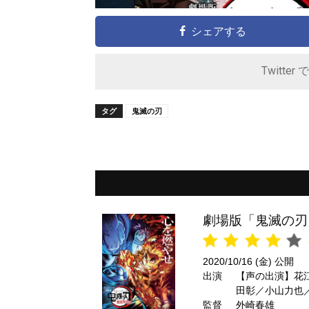
シェアする
Twitter 
タグ
鬼滅の刃
劇場版「鬼滅の刃
2020/10/16 (金) 公開
出演
【声の出演】花
田彰／小山力也
監督
外崎春雄