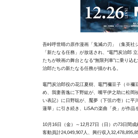
吾峠呼世晴の原作漫画「鬼滅の刃」（集英社ジ
「新たなる任務」が放送され、“竈門炭治郎 
たちが映画の舞台となる“無限列車”に乗り込
治郎たちの新たなる任務が描かれる。
竈門炭治郎役の花江夏樹、竈門禰豆子（※禰
め、我妻善逸に下野紘が、嘴平伊之助に松岡
い表記）に日野聡が、魘夢（下弦の壱）に平川
蓮華」に引き続き、LiSAの楽曲「炎」が作品
10月16日（金）～12月27日（日）の73日間成
客動員計24,049,907人、興行収入32,478,8