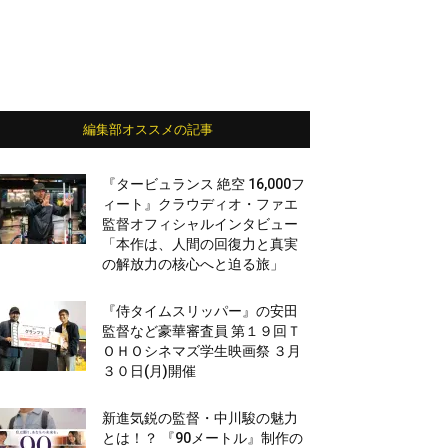
編集部オススメの記事
『タービュランス 絶空 16,000フ
ィート』クラウディオ・ファエ
監督オフィシャルインタビュー
「本作は、人間の回復力と真実
の解放力の核心へと迫る旅」
『侍タイムスリッパー』の安田
監督など豪華審査員 第１９回Ｔ
ＯＨＯシネマズ学生映画祭 ３月
３０日(月)開催
新進気鋭の監督・中川駿の魅力
とは！？ 『90メートル』制作の