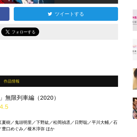
ツイートする
で
作品情報
」無限列車編（2020）
4.5
江夏樹／鬼頭明里／下野紘／松岡禎丞／日野聡／平川大輔／石
／豊口めぐみ／榎木淳弥 ほか