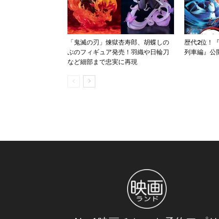
「鬼滅の刃」煉獄杏寿郎、胡蝶しの
歴代2位！
ぶのフィギュア発売！羽織や日輪刀
列車編』公開
など細部まで忠実に再現