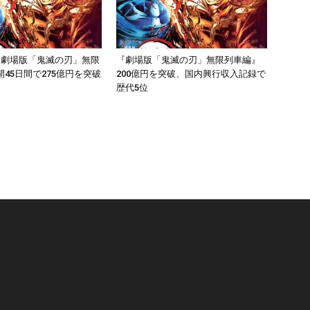
『劇場版「鬼滅の刃」無限
『劇場版「鬼滅の刃」無限列車編』
45日間で275億円を突破
200億円を突破、国内興行収入記録で
歴代5位