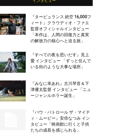
インタビュー
『タービュランス 絶空 16,000フ
ィート』クラウディオ・ファエ
監督オフィシャルインタビュー
「本作は、人間の回復力と真実
の解放力の核心へと迫る旅」
『すべての夜を思いだす』見上
愛 インタビュー 「ずっと住んで
いる街のような大事な場所」
『みなに幸あれ』古川琴音＆下
津優太監督 インタビュー 「ニュ
ージャンルホラー誕生」
『パウ・パトロール ザ・マイテ
ィ・ムービー』安倍なつみ イン
タビュー「映画館に行くと子供
たちの成長を感じられる」