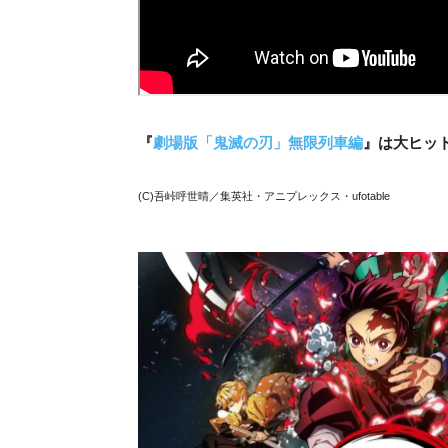
『
劇場版「鬼滅の刃」無限列車編
』は大ヒッ
(C)吾峠呼世晴／集英社・アニプレックス・ufotable