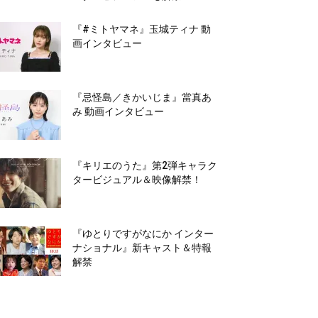
『#ミトヤマネ』玉城ティナ 動
画インタビュー
『忌怪島／きかいじま』當真あ
み 動画インタビュー
『キリエのうた』第2弾キャラク
タービジュアル＆映像解禁！
『ゆとりですがなにか インター
ナショナル』新キャスト＆特報
解禁