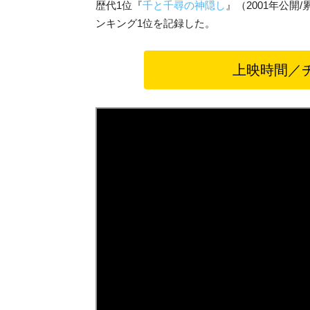
歴代1位『
千と千尋の神隠し
』（2001年公開
ンキング1位を記録した。
上映時間／