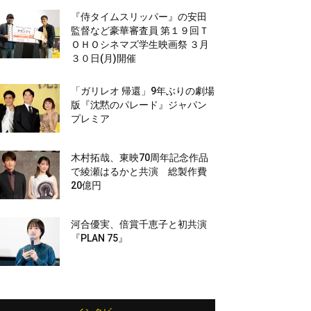
『侍タイムスリッパー』の安田
監督など豪華審査員 第１９回Ｔ
ＯＨＯシネマズ学生映画祭 ３月
３０日(月)開催
「ガリレオ 帰還」9年ぶりの劇場
版『沈黙のパレード』ジャパン
プレミア
木村拓哉、東映70周年記念作品
で綾瀬はるかと共演 総製作費
20億円
河合優実、倍賞千恵子と初共演
『PLAN 75』