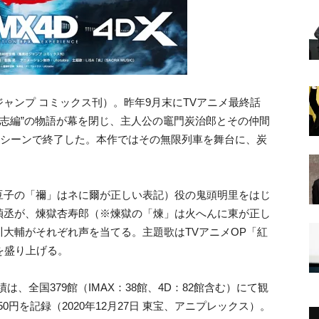
ャンプ コミックス刊）。昨年9月末にTVアニメ最終話
立志編”の物語が幕を閉じ、主人公の竈門炭治郎とその仲間
むシーンで終了した。本作ではその無限列車を舞台に、炭
豆子の「禰」はネに爾が正しい表記）役の鬼頭明里をはじ
禎丞が、煉獄杏寿郎（※煉獄の「煉」は火へんに東が正し
大輔がそれぞれ声を当てる。主題歌はTVアニメOP「紅
を盛り上げる。
績は、全国379館（IMAX：38館、4D：82館含む）にて観
95,850円を記録（2020年12月27日 東宝、アニプレックス）。