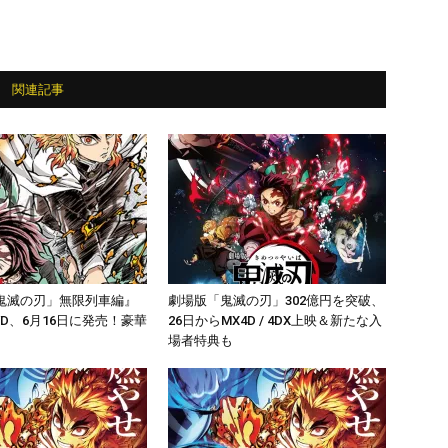
関連記事
鬼滅の刃」無限列車編』
劇場版「鬼滅の刃」302億円を突破、
＆DVD、6月16日に発売！豪華
26日からMX4D / 4DX上映＆新たな入
場者特典も