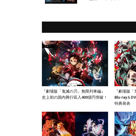
『劇場版「鬼滅の刃」無限列車編』
『劇場版「
史上初の国内興行収入400億円突破！
Blu-ray
特典発表