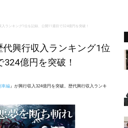
入ランキング1位を記録、公開11週目で324億円を突破！
歴代興行収入ランキング1位
で324億円を突破！
列車編
』が興行収入324億円を突破。歴代興行収入ランキ