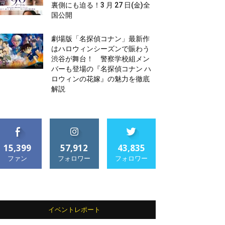
裏側にも迫る！3 月 27 日(金)全
国公開
劇場版「名探偵コナン」最新作
はハロウィンシーズンで賑わう
渋谷が舞台！ 警察学校組メン
バーも登場の『名探偵コナン ハ
ロウィンの花嫁』の魅力を徹底
解説
15,399
57,912
43,835
ファン
フォロワー
フォロワー
イベントレポート