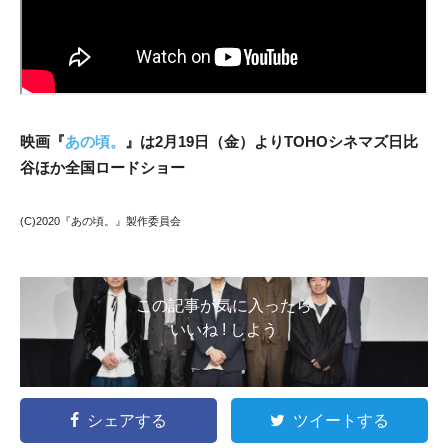
映画『
あの頃。
』は2月19日（金）よりTOHOシネマズ日比
谷ほか全国ロードショー
(C)2020『あの頃。』製作委員会
この記事が気に入ったら
いいね ! しよう
シェアする
ツイートする