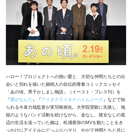
ハロー！プロジェクトへの熱い愛と、大切な仲間たちとの出
会いと別れを描いた劔樹人の自伝的青春コミックエッセイ
「あの頃。男子かしまし物語」（イースト・プレス刊）を
『
愛がなんだ
』『
アイネクライネナハトムジーク
』などで知
られる今泉力哉監督が実写映画化。大学院受験に失敗し、地
獄のようなバンド活動を続けながら、金なし、彼女なしの底
辺の生活を送っていた劔は、松浦亜弥のMVを観たことをき
っかけにアイドルにどっぷりハマり、やがて仲間たちと共に