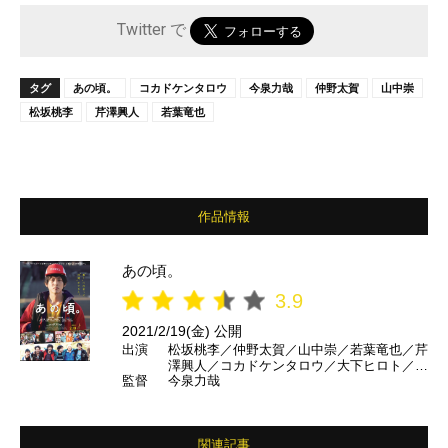
Twitter で
タグ
あの頃。
コカドケンタロウ
今泉力哉
仲野太賀
山中崇
松坂桃李
芹澤興人
若葉竜也
作品情報
あの頃。
3.9
2021/2/19(金) 公開
出演
松坂桃李／仲野太賀／山中崇／若葉竜也／芹
澤興人／コカドケンタロウ／大下ヒロト／木
監督
今泉力哉
口健太／中田青渚／片山友希／山﨑夢羽／西
田尚美 ほか
関連記事