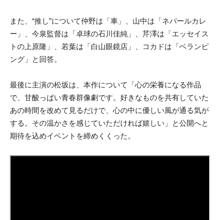
また、“推し”について仲野は「車」、山中は「ネパールカレ
ー」、今泉監督は「卓球の石川佳純」、芹澤は「エッセイス
トの上原隆」、若葉は「白山眼鏡店」、コカドは「ベランピ
ング」と回答。
最後に主演の松坂は、本作について「心の栄養になる作品
で、甘酸っぱい青春群像劇です。好きなものを共有していた
あの時間を改めて見るだけで、心の中に優しい風が通る気が
する。その温かさを感じていただければ嬉しい」と公開へと
期待を込めイベントを締めくくった。