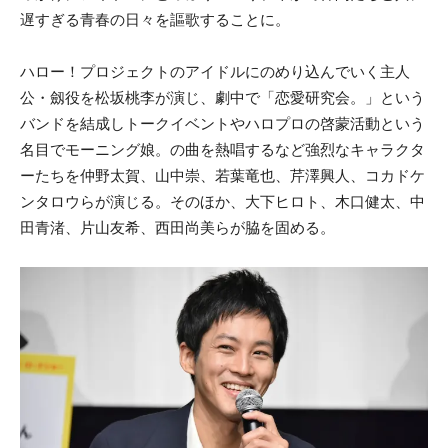
遅すぎる青春の日々を謳歌することに。
ハロー！プロジェクトのアイドルにのめり込んでいく主人
公・劔役を松坂桃李が演じ、劇中で「恋愛研究会。」という
バンドを結成しトークイベントやハロプロの啓蒙活動という
名目でモーニング娘。の曲を熱唱するなど強烈なキャラクタ
ーたちを仲野太賀、山中崇、若葉竜也、芹澤興人、コカドケ
ンタロウらが演じる。そのほか、大下ヒロト、木口健太、中
田青渚、片山友希、西田尚美らが脇を固める。