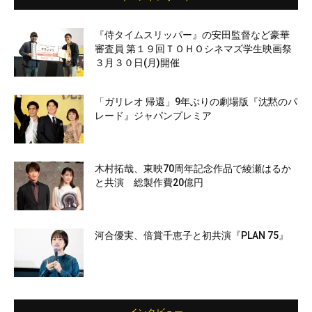
『侍タイムスリッパー』の安田監督など豪華
審査員 第１９回ＴＯＨＯシネマズ学生映画祭
３月３０日(月)開催
「ガリレオ 帰還」9年ぶりの劇場版『沈黙のパ
レード』ジャパンプレミア
木村拓哉、東映70周年記念作品で綾瀬はるか
と共演 総製作費20億円
河合優実、倍賞千恵子と初共演『PLAN 75』