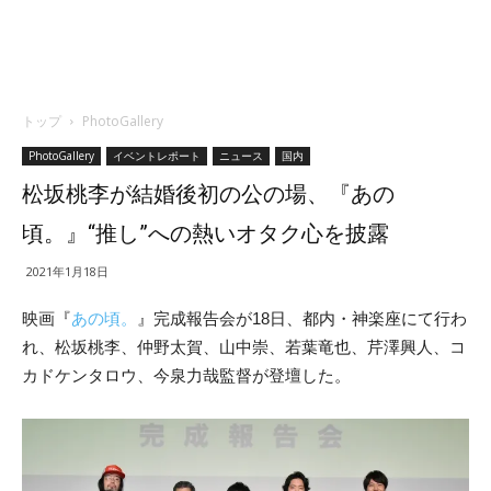
トップ
PhotoGallery
PhotoGallery
イベントレポート
ニュース
国内
松坂桃李が結婚後初の公の場、『あの
頃。』“推し”への熱いオタク心を披露
2021年1月18日
映画『
あの頃。
』完成報告会が18日、都内・神楽座にて行わ
れ、松坂桃李、仲野太賀、山中崇、若葉竜也、芹澤興人、コ
カドケンタロウ、今泉力哉監督が登壇した。