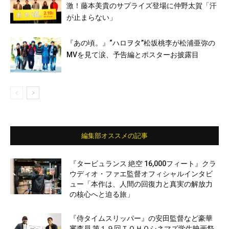
激！藤本美貴のサプライズ登場に仲野太賀「汗
が止まらない」
『あの頃。』“ハロヲタ”松坂桃李が松浦亜弥の
MVを見て涙、予告編とポスターお披露目
編集部オススメの記事
『タービュランス 絶空 16,000フィート』クラ
ウディオ・ファエ監督オフィシャルインタビ
ュー「本作は、人間の回復力と真実の解放力
の核心へと迫る旅」
『侍タイムスリッパー』の安田監督など豪華
審査員 第１９回ＴＯＨＯシネマズ学生映画祭