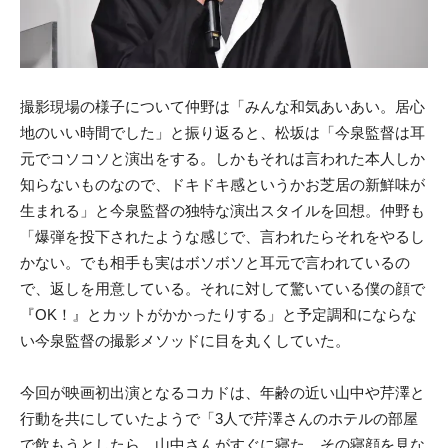
撮影現場の様子について仲野は「みんな和気あいあい。居心
地のいい時間でした」と振り返ると、松坂は「今泉監督は耳
元でコソコソと演出をする。しかもそれは言われた本人しか
知らないものなので、ドキドキ感というかお芝居の新鮮味が
生まれる」と今泉監督の独特な演出スタイルを回想。仲野も
「爆弾を投下されたような感じで、言われたらそれをやるし
かない。でも相手も実はボソボソと耳元で言われているの
で、返しを用意している。それに対して驚いている僕の顔で
『OK！』とカットがかかったりする」と予定調和にならな
い今泉監督の撮影メソッドに目を丸くしていた。
今回が映画初出演となるコカドは、年齢の近い山中や芹澤と
行動を共にしていたようで「3人で芹澤さんのホテルの部屋
で飲もうとしたら、山中さんがすぐに寝た。その寝顔を見な