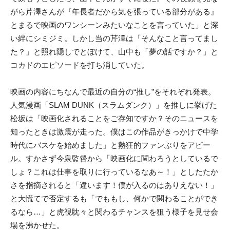
がら芹澤さんが『年長者だから気を張っている部分がある』
とまるで映画のワンシーンみたいなことを言っていた」と深
い絆にシミジミ。しかし当の芹澤は「そんなこと言ってまし
た？」と照れ隠しでとぼけて、山中も「夢の話ですか？」と
コカドのエピソードを打ち消していた。
映画の内容にちなんで最近の自分の“推し”をそれぞれ発表。
人気漫画「SLAM DUNK（スラムダンク）」を推しに挙げた
松坂は「映画化されることをご存知ですか？そのニュースを
知ったときは激震が走った。僕はこの作品がきっかけで中学
時代にバスケを始めました」と熱狂的ファンぶりをアピー
ル。すかさず今泉監督から「映画化に関わろうとしているで
しょ？これは仕事を取りに行っているなあ～！」としたたか
さを指摘されると「違います！僕が入るのはありえない！」
と大慌てで否定するも「でももし、何かで関わることができ
るなら…」と虎視眈々と関わるチャンスを狙う様子を見せ会
場を沸かせた。