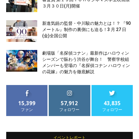
３月３０日(月)開催
新進気鋭の監督・中川駿の魅力とは！？ 『90
メートル』制作の裏側にも迫る！3 月 27 日
(金)全国公開
劇場版「名探偵コナン」最新作はハロウィン
シーズンで賑わう渋谷が舞台！ 警察学校組
メンバーも登場の『名探偵コナン ハロウィン
の花嫁』の魅力を徹底解説
15,399
57,912
43,835
ファン
フォロワー
フォロワー
イベントレポート