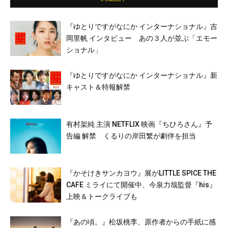
『ゆとりですがなにか インターナショナル』吉
岡里帆 インタビュー あの３人が並ぶ「エモー
ショナル」
『ゆとりですがなにか インターナショナル』新
キャスト＆特報解禁
有村架純 主演 NETFLIX 映画『ちひろさん』予
告編 解禁 くるりの岸田繁が劇伴を担当
『かそけきサンカヨウ』展がLITTLE SPICE THE
CAFE ミライにて開催中、今泉力哉監督『his』
上映＆トークライブも
『あの頃。』松坂桃李、原作者からの手紙に感