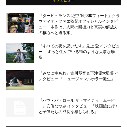
インタビュー
『タービュランス 絶空 16,000フィート』クラ
ウディオ・ファエ監督オフィシャルインタビ
ュー「本作は、人間の回復力と真実の解放力
の核心へと迫る旅」
『すべての夜を思いだす』見上 愛 インタビュ
ー 「ずっと住んでいる街のような大事な場
所」
『みなに幸あれ』古川琴音＆下津優太監督 イ
ンタビュー 「ニュージャンルホラー誕生」
『パウ・パトロール ザ・マイティ・ムービ
ー』安倍なつみ インタビュー「映画館に行く
と子供たちの成長を感じられる」