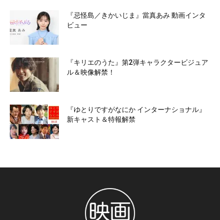
『忌怪島／きかいじま』當真あみ 動画インタ
ビュー
『キリエのうた』第2弾キャラクタービジュア
ル＆映像解禁！
『ゆとりですがなにか インターナショナル』
新キャスト＆特報解禁