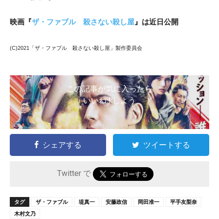
映画『
ザ・ファブル 殺さない殺し屋
』は近日公開
(C)2021「ザ・ファブル 殺さない殺し屋」製作委員会
この記事が気に入ったら
いいね ! しよう
シェアする
ツイートする
Twitter で
タグ
ザ・ファブル
堤真一
安藤政信
岡田准一
平手友梨奈
木村文乃