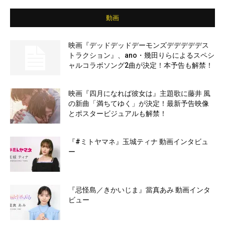
動画
映画『デッドデッドデーモンズデデデデデス
トラクション』、ano・幾田りらによるスペシ
ャルコラボソング2曲が決定！本予告も解禁！
映画『四月になれば彼女は』主題歌に藤井 風
の新曲「満ちてゆく」が決定！最新予告映像
とポスタービジュアルも解禁！
『#ミトヤマネ』玉城ティナ 動画インタビュ
ー
『忌怪島／きかいじま』當真あみ 動画インタ
ビュー