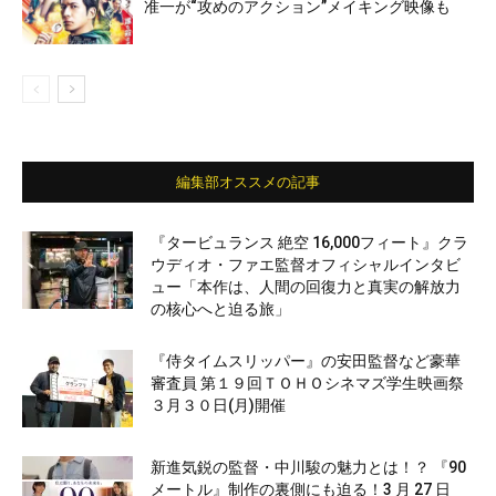
准一が“攻めのアクション”メイキング映像も
編集部オススメの記事
『タービュランス 絶空 16,000フィート』クラ
ウディオ・ファエ監督オフィシャルインタビ
ュー「本作は、人間の回復力と真実の解放力
の核心へと迫る旅」
『侍タイムスリッパー』の安田監督など豪華
審査員 第１９回ＴＯＨＯシネマズ学生映画祭
３月３０日(月)開催
新進気鋭の監督・中川駿の魅力とは！？ 『90
メートル』制作の裏側にも迫る！3 月 27 日