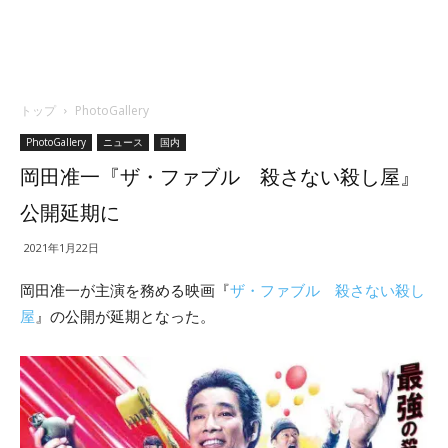
トップ
PhotoGallery
PhotoGallery
ニュース
国内
岡田准一『ザ・ファブル 殺さない殺し屋』
公開延期に
2021年1月22日
岡田准一が主演を務める映画『
ザ・ファブル 殺さない殺し
屋
』の公開が延期となった。