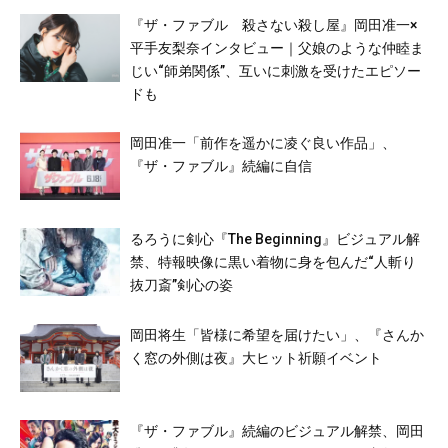
『ザ・ファブル 殺さない殺し屋』岡田准一×
平手友梨奈インタビュー｜父娘のような仲睦ま
じい“師弟関係”、互いに刺激を受けたエピソー
ドも
岡田准一「前作を遥かに凌ぐ良い作品」、
『ザ・ファブル』続編に自信
るろうに剣心『The Beginning』ビジュアル解
禁、特報映像に黒い着物に身を包んだ“人斬り
抜刀斎”剣心の姿
岡田将生「皆様に希望を届けたい」、『さんか
く窓の外側は夜』大ヒット祈願イベント
『ザ・ファブル』続編のビジュアル解禁、岡田