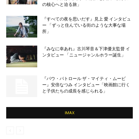
の核心へと迫る旅」
『すべての夜を思いだす』見上 愛 インタビュ
ー 「ずっと住んでいる街のような大事な場
所」
『みなに幸あれ』古川琴音＆下津優太監督 イ
ンタビュー 「ニュージャンルホラー誕生」
『パウ・パトロール ザ・マイティ・ムービ
ー』安倍なつみ インタビュー「映画館に行く
と子供たちの成長を感じられる」
IMAX