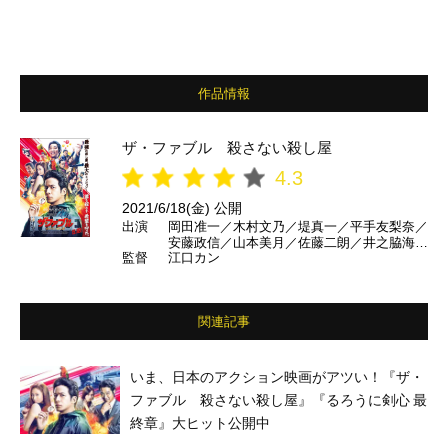
作品情報
ザ・ファブル 殺さない殺し屋
4.3
2021/6/18(金) 公開
出演
岡田准一／木村文乃／堤真一／平手友梨奈／
安藤政信／山本美月／佐藤二朗／井之脇海／
監督
江口カン
安田顕／佐藤浩市／宮川大輔／橋本マナミ／
黒瀬純（パンクブーブー）／好井まさお（井
下好井）
関連記事
いま、日本のアクション映画がアツい！『ザ・
ファブル 殺さない殺し屋』『るろうに剣心 最
終章』大ヒット公開中