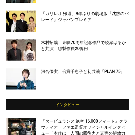
「ガリレオ 帰還」9年ぶりの劇場版『沈黙のパ
レード』ジャパンプレミア
木村拓哉、東映70周年記念作品で綾瀬はるか
と共演 総製作費20億円
河合優実、倍賞千恵子と初共演『PLAN 75』
インタビュー
『タービュランス 絶空 16,000フィート』クラ
ウディオ・ファエ監督オフィシャルインタビ
ュー「本作は、人間の回復力と真実の解放力