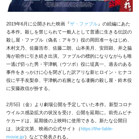
2019年6月に公開された映画『
ザ・ファブル
』の続編にあた
る本作。殺しを禁じられて一般人として普通に生きる伝説の
殺し屋・ファブ
ル（偽名：アキラ）役の岡田准一をはじめ、
木村文乃、佐藤浩市、佐
藤二朗、山本美
月、安田顕、井之脇
海が前作に引き続き出演。
ファブル
の標的になりながらも唯
一逃げ切った男・宇津帆（ウツ
ボ）役に堤真一、過去のある
事件を
きっかけに心を閉ざした訳アリな新ヒロイン・ヒナコ
役に平手友梨
奈、宇津帆の右腕となる凄腕の殺し屋・鈴木役
に安藤政信が扮する。
2月5日（金）より劇場公開を予定していた本作。新型コロナ
ウイルス感染拡大の状況を受け、公開を延期に。前売ムビチ
ケカードは、延期後の上映時に使用できる。新たな公開日
は、決定次第、映画の公式サイト（
https://the-fable-
movie.jp/
）などで発表される。