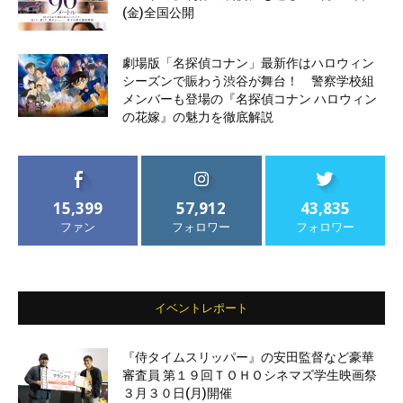
(金)全国公開
劇場版「名探偵コナン」最新作はハロウィン
シーズンで賑わう渋谷が舞台！ 警察学校組
メンバーも登場の『名探偵コナン ハロウィン
の花嫁』の魅力を徹底解説
15,399
57,912
43,835
ファン
フォロワー
フォロワー
イベントレポート
『侍タイムスリッパー』の安田監督など豪華
審査員 第１９回ＴＯＨＯシネマズ学生映画祭
３月３０日(月)開催