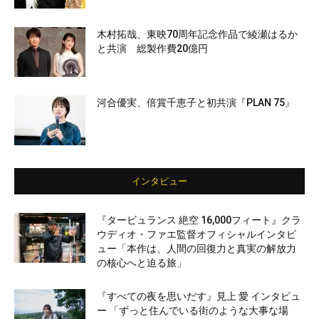
木村拓哉、東映70周年記念作品で綾瀬はるか
と共演 総製作費20億円
河合優実、倍賞千恵子と初共演『PLAN 75』
インタビュー
『タービュランス 絶空 16,000フィート』クラ
ウディオ・ファエ監督オフィシャルインタビ
ュー「本作は、人間の回復力と真実の解放力
の核心へと迫る旅」
『すべての夜を思いだす』見上 愛 インタビュ
ー 「ずっと住んでいる街のような大事な場