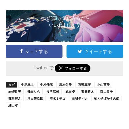
この記事が気に入ったら
いいね ! しよう
シェアする
ツイートする
Twitter で
タグ
中尾幸世
中村佳穂
坂本冬美
宮野真守
小山芙美
岩崎良美
幾田りら
役所広司
成田凌
染谷将太
森山良子
森川智之
津田健次郎
清水ミチコ
玉城ティナ
竜とそばかすの姫
細田守