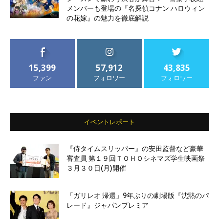
メンバーも登場の『名探偵コナン ハロウィン
の花嫁』の魅力を徹底解説
15,399
57,912
43,835
ファン
フォロワー
フォロワー
イベントレポート
『侍タイムスリッパー』の安田監督など豪華
審査員 第１９回ＴＯＨＯシネマズ学生映画祭
３月３０日(月)開催
「ガリレオ 帰還」9年ぶりの劇場版『沈黙のパ
レード』ジャパンプレミア