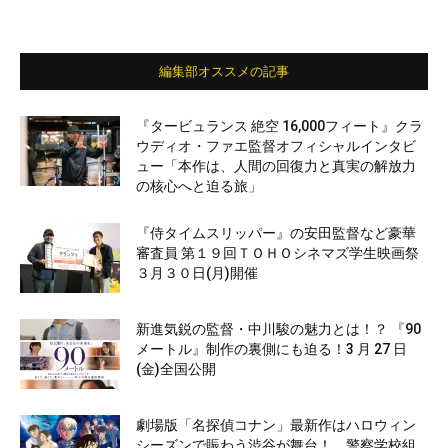
編集部オススメの記事
『タービュランス 絶空 16,000フィート』クラ
ウディオ・ファエ監督オフィシャルインタビ
ュー「本作は、人間の回復力と真実の解放力
の核心へと迫る旅」
『侍タイムスリッパー』の安田監督など豪華
審査員 第１９回ＴＯＨＯシネマズ学生映画祭
３月３０日(月)開催
新進気鋭の監督・中川駿の魅力とは！？ 『90
メートル』制作の裏側にも迫る！3 月 27 日
(金)全国公開
劇場版「名探偵コナン」最新作はハロウィン
シーズンで賑わう渋谷が舞台！ 警察学校組