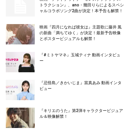
トラクション』、ano・幾田りらによるスペシ
ャルコラボソング2曲が決定！本予告も解禁！
映画『四月になれば彼女は』主題歌に藤井 風
の新曲「満ちてゆく」が決定！最新予告映像
とポスタービジュアルも解禁！
『#ミトヤマネ』玉城ティナ 動画インタビュ
ー
『忌怪島／きかいじま』當真あみ 動画インタ
ビュー
『キリエのうた』第2弾キャラクタービジュア
ル＆映像解禁！