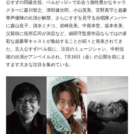
公すずの同級生役、ベルが＜U＞で出会う個性豊かなキャラ
クターに森川智之、津田健次郎、小山芙美、宮野真守と超豪
華声優陣の出演が解禁、さらにすずを見守る合唱隊メンバー
に森山良子、清水ミチコ、岩崎良美、中尾幸世、坂本冬美、
父親役に役所広司が決定など、細田守監督作品ならではの多
彩な超豪華キャストが集結することが続々と発表されてき
た。主人公すず/ベル役に、注目のミュージシャン、中村佳
穂の出演がアンベイルされ、7月16日（金）の公開を前にま
すます大きな注目を集めている。