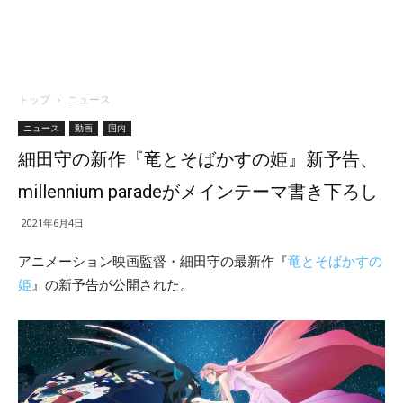
トップ
ニュース
ニュース
動画
国内
細田守の新作『竜とそばかすの姫』新予告、
millennium paradeがメインテーマ書き下ろし
2021年6月4日
アニメーション映画監督・細田守の最新作『
竜とそばかすの
姫
』の新予告が公開された。