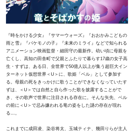
『時をかける少女』『サマーウォーズ』『おおかみこどもの
雨と雪』『バケモノの子』『未来のミライ』などで知られる
アニメーション映画監督・細田守の最新作。幼い頃に母親を
亡くし、高知の田舎町で父親とふたりで暮らす17歳の女子高
生・すずは、ある日、全世界で50億人以上が集う超巨大イン
ターネット仮想世界＜U＞に、歌姫「ベル」として参加す
る。母親の死をきっかけに歌うことができなくなっていたす
ずは、＜U＞では自然と自ら作った歌を披露することがで
き、その歌声で世界に注目される存在に。そんな矢先、ベル
の前に＜U＞で忌み嫌われる竜の姿をした謎の存在が現れ
る…。
これまでに成田凌、染谷将太、玉城ティナ、幾田りらが主人