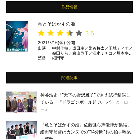
作品情報
竜とそばかすの姫
3.5
2021/7/16(金) 公開
出演
中村佳穂／成田凌／染谷将太／玉城ティナ／
幾田りら／森山良子／清水ミチコ／坂本冬美
監督
細田守
／岩崎良美／中尾幸世／森川智之／宮野真守
／島本須美／役所広司／石黒賢／ermhoi／H
ANA／佐藤健
関連記事
神谷浩史「”天下の野沢雅子”でさえ試行錯誤し
ている」『ドラゴンボール超 スーパーヒーロ
ー』
『竜とそばかすの姫』佐藤健ら声優陣が集結、
細田守監督はカンヌでの”14分間”もの拍手喝采