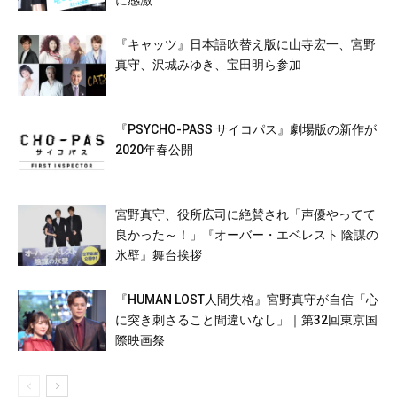
に感激
『キャッツ』日本語吹替え版に山寺宏一、宮野
真守、沢城みゆき、宝田明ら参加
『PSYCHO-PASS サイコパス』劇場版の新作が
2020年春公開
宮野真守、役所広司に絶賛され「声優やってて
良かった～！」『オーバー・エベレスト 陰謀の
氷壁』舞台挨拶
『HUMAN LOST人間失格』宮野真守が自信「心
に突き刺さること間違いなし」｜第32回東京国
際映画祭