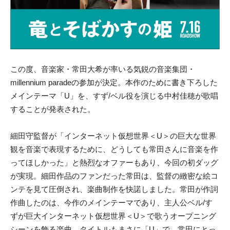
この度、音楽家・常田大希が率いる気鋭の音楽集団・
millennium paradeの参加が決定。本作のために書き下ろした
メインテーマ「U」を、すず/ベル役を演じる中村佳穂が歌唱
することが発表された。
細田守監督が「インターネット仮想世界＜U＞の巨大な世界
観を音楽で表現するために、どうしても常田さんに音楽を作
ってほしかった」と熱烈なオファーもあり、今回の初ダッグ
が実現。細田作品のファンだった常田は、監督の緻密な絵コ
ンテを見て圧倒され、楽曲制作を快諾しました。常田が作詞
作曲したのは、今作のメインテーマであり、主人公ベル/す
ずが巨大インターネット仮想世界＜U＞で歌うオープニング
シーンを飾る楽曲。タイトルもまさに「U」で、常田にとっ