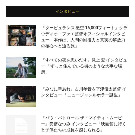
インタビュー
『タービュランス 絶空 16,000フィート』クラ
ウディオ・ファエ監督オフィシャルインタビ
ュー「本作は、人間の回復力と真実の解放力
の核心へと迫る旅」
『すべての夜を思いだす』見上 愛 インタビュ
ー 「ずっと住んでいる街のような大事な場
所」
『みなに幸あれ』古川琴音＆下津優太監督 イ
ンタビュー 「ニュージャンルホラー誕生」
『パウ・パトロール ザ・マイティ・ムービ
ー』安倍なつみ インタビュー「映画館に行く
と子供たちの成長を感じられる」