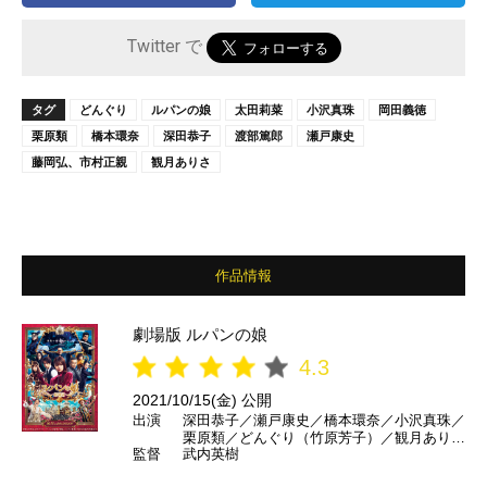
Twitter で
タグ
どんぐり
ルパンの娘
太田莉菜
小沢真珠
岡田義徳
栗原類
橋本環奈
深田恭子
渡部篤郎
瀬戸康史
藤岡弘、市村正親
観月ありさ
作品情報
劇場版 ルパンの娘
4.3
2021/10/15(金) 公開
出演
深田恭子／瀬戸康史／橋本環奈／小沢真珠／
栗原類／どんぐり（竹原芳子）／観月ありさ
監督
武内英樹
／岡田義徳／太田莉菜／藤岡弘、（特別出
演）／市村正親／大貫勇輔／小畑乃々／マル