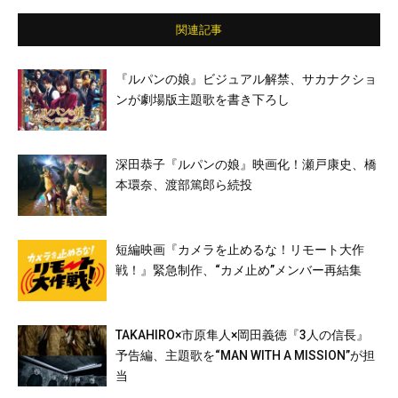
シア／信太昌之／我修院達也／麿赤兒／渡部
篤郎
関連記事
『ルパンの娘』ビジュアル解禁、サカナクショ
ンが劇場版主題歌を書き下ろし
深田恭子『ルパンの娘』映画化！瀬戸康史、橋
本環奈、渡部篤郎ら続投
短編映画『カメラを止めるな！リモート大作
戦！』緊急制作、“カメ止め”メンバー再結集
TAKAHIRO×市原隼人×岡田義徳『3人の信長』
予告編、主題歌を“MAN WITH A MISSION”が担
当