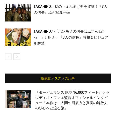
TAKAHIRO、初のちょんまげ姿を披露！『3人
の信長』場面写真一挙
TAKAHIROが「ホンモノの信長は…だ〜れだ
っ！」と叫ぶ、『3人の信長』特報＆ビジュア
ル解禁
編集部オススメの記事
『タービュランス 絶空 16,000フィート』クラ
ウディオ・ファエ監督オフィシャルインタビ
ュー「本作は、人間の回復力と真実の解放力
の核心へと迫る旅」