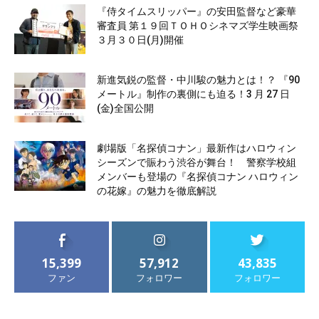
『侍タイムスリッパー』の安田監督など豪華
審査員 第１９回ＴＯＨＯシネマズ学生映画祭
３月３０日(月)開催
新進気鋭の監督・中川駿の魅力とは！？ 『90
メートル』制作の裏側にも迫る！3 月 27 日
(金)全国公開
劇場版「名探偵コナン」最新作はハロウィン
シーズンで賑わう渋谷が舞台！ 警察学校組
メンバーも登場の『名探偵コナン ハロウィン
の花嫁』の魅力を徹底解説
15,399
57,912
43,835
ファン
フォロワー
フォロワー