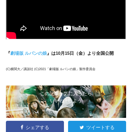
『
劇場版 ルパンの娘
』は10月15日（金）より全国公開
(C)横関大／講談社 (C)2021「劇場版 ルパンの娘」製作委員会
この記事が気に入ったら
いいね ! しよう
シェアする
ツイートする