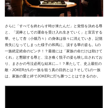
さらに「すべてを終わらす時が来たんだ」と覚悟を決める尊
と、「泥棒としての運命を受け入れ生きていく」と宣言する
華。そして杏（小畑乃々）の身体は徐々に消えていき、記憶
喪失になってしまった様子の和馬に、涙する華の姿も。Lの
一族絶定絶命のピンチ！？最後には「家族の命だけは助けて
くれ」と懇願する尊と、泣き喚く悦子の姿も映し出されてお
り、まさかの号泣必死な結末に...！？果たして、史上最狂の
敵・JOKERがLの一族を狙う真の目的とは？そしてLの一族
は、家族の愛と絆でJOKERに打ち勝つことはできるのか。