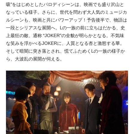
吸”をはじめとしたパロディシーンは、映画でも盛り沢山と
なっている様子。さらに、世代を問わず大人気のミュージカ
ルシーンも、映画と共にパワーアップ！予告後半で、物語は
一段とシリアスな展開へ。Lの一族の前に立ちはだかる、史
上最狂の敵、通称 “JOKER”の全貌が明らかとなる。不気味
な笑みを浮かべるJOKERに、人質となる杏と激怒する華。
そして暗闇に突き落とされ、慌てふためくLの一族の様子か
ら、大波乱の展開が伺える。