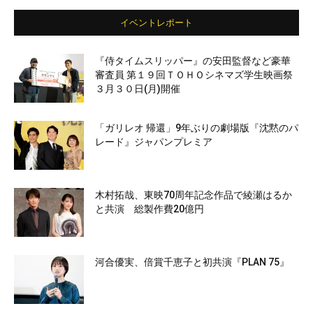
イベントレポート
『侍タイムスリッパー』の安田監督など豪華
審査員 第１９回ＴＯＨＯシネマズ学生映画祭
３月３０日(月)開催
「ガリレオ 帰還」9年ぶりの劇場版『沈黙のパ
レード』ジャパンプレミア
木村拓哉、東映70周年記念作品で綾瀬はるか
と共演 総製作費20億円
河合優実、倍賞千恵子と初共演『PLAN 75』