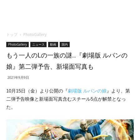
トップ
PhotoGallery
PhotoGallery
ニュース
動画
国内
もう一人のLの一族の謎…『劇場版 ルパンの
娘』第二弾予告、新場面写真も
2021年9月9日
10月15日（金）より公開の『
劇場版 ルパンの娘
』より、第
二弾予告映像と新場面写真含むスチール5点が解禁となっ
た。