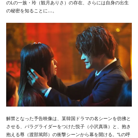
のLの一族・玲（観月ありさ）の存在、さらには自身の出生
の秘密を知ることに…。
解禁となった予告映像は、某韓国ドラマの名シーンを彷彿と
させる、パラグライダーをつけた悦子（小沢真珠）と、抱き
抱える尊（渡部篤郎）の衝撃シーンから幕を開ける。“Lの呼