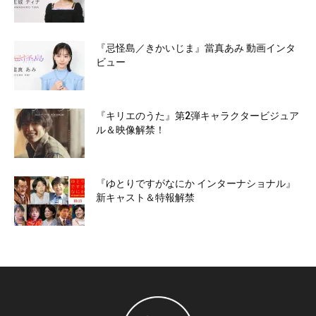
『忌怪島／きかいじま』當真あみ 動画インタ
ビュー
『キリエのうた』第2弾キャラクタービジュア
ル＆映像解禁！
『ゆとりですがなにか インターナショナル』
新キャスト＆特報解禁