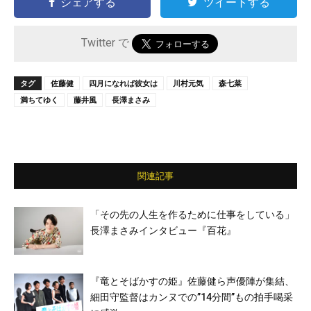
シェアする
ツイートする
Twitter で
タグ
佐藤健
四月になれば彼女は
川村元気
森七菜
満ちてゆく
藤井風
長澤まさみ
関連記事
「その先の人生を作るために仕事をしている」
長澤まさみインタビュー『百花』
『竜とそばかすの姫』佐藤健ら声優陣が集結、
細田守監督はカンヌでの”14分間”もの拍手喝采