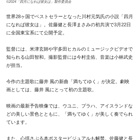
©2024「四月になれば彼女は」製作委員会
世界28ヶ国でベストセラーとなった川村元気氏の小説「四月
になれば彼女は」。佐藤健と長澤まさみの初共演で3月22日
に全国東宝系にて公開予定。
監督には、米津玄師や宇多田ヒカルのミュージックビデオで
知られる山田智和。撮影監督には今村圭佑、音楽は小林武史
が担当。
今作の主題歌に藤井 風の新曲「満ちてゆく」が決定。劇映
画としては、藤井 風にとって初の主題歌。
映画の最新予告映像では、ウユニ、プラハ、アイスランドな
どの美しい景色とともに、「満ちてゆく」が美しく奏でられ
ています。
また、心揺さぶる本ポスタービジュアルも解禁。佐藤健と長