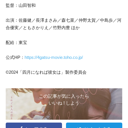
監督：山田智和
出演：佐藤健／長澤まさみ／森七菜／仲野太賀／中島歩／河
合優実／ともさかりえ／竹野内豊 ほか
配給：東宝
公式HP：
https://4gatsu-movie.toho.co.jp/
©2024「四月になれば彼女は」製作委員会
この記事が気に入ったら
いいね ! しよう