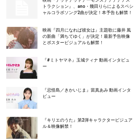
トラクション』、ano・幾田りらによるスペシ
ャルコラボソング2曲が決定！本予告も解禁！
映画『四月になれば彼女は』主題歌に藤井 風
の新曲「満ちてゆく」が決定！最新予告映像
とポスタービジュアルも解禁！
『#ミトヤマネ』玉城ティナ 動画インタビュ
ー
『忌怪島／きかいじま』當真あみ 動画インタ
ビュー
『キリエのうた』第2弾キャラクタービジュア
ル＆映像解禁！