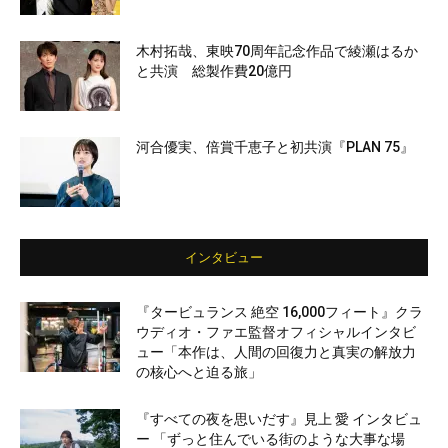
木村拓哉、東映70周年記念作品で綾瀬はるか
と共演 総製作費20億円
河合優実、倍賞千恵子と初共演『PLAN 75』
インタビュー
『タービュランス 絶空 16,000フィート』クラ
ウディオ・ファエ監督オフィシャルインタビ
ュー「本作は、人間の回復力と真実の解放力
の核心へと迫る旅」
『すべての夜を思いだす』見上 愛 インタビュ
ー 「ずっと住んでいる街のような大事な場