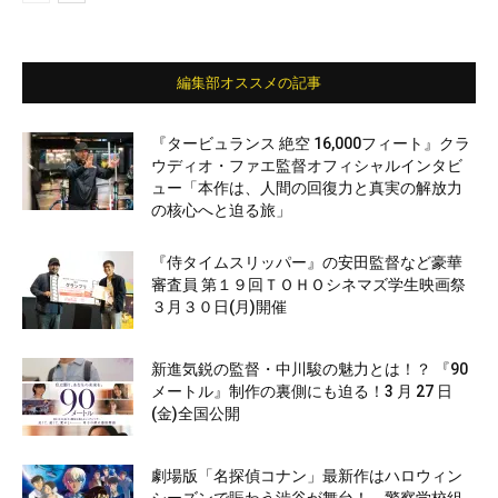
編集部オススメの記事
『タービュランス 絶空 16,000フィート』クラ
ウディオ・ファエ監督オフィシャルインタビ
ュー「本作は、人間の回復力と真実の解放力
の核心へと迫る旅」
『侍タイムスリッパー』の安田監督など豪華
審査員 第１９回ＴＯＨＯシネマズ学生映画祭
３月３０日(月)開催
新進気鋭の監督・中川駿の魅力とは！？ 『90
メートル』制作の裏側にも迫る！3 月 27 日
(金)全国公開
劇場版「名探偵コナン」最新作はハロウィン
シーズンで賑わう渋谷が舞台！ 警察学校組