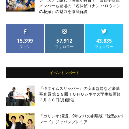
メンバーも登場の『名探偵コナン ハロウィン
の花嫁』の魅力を徹底解説
15,399
57,912
43,835
ファン
フォロワー
フォロワー
イベントレポート
『侍タイムスリッパー』の安田監督など豪華
審査員 第１９回ＴＯＨＯシネマズ学生映画祭
３月３０日(月)開催
「ガリレオ 帰還」9年ぶりの劇場版『沈黙のパ
レード』ジャパンプレミア