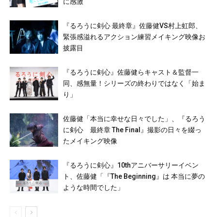
に感激
『るろうに剣心 最終章』佐藤健VS村上虹郎、
緊張感溢れるアクション練習メイキング映像お
披露目
『るろうに剣心』佐藤健らキャスト＆監督一
同、感無量！シリーズの終わりではなく「始ま
り」
佐藤健「本当に幸せな日々でした」、『るろう
に剣心 最終章 The Final』撮影の日々を綴っ
たメイキング映像
『るろうに剣心』10thアニバーサリーイベン
ト、佐藤健「『The Beginning』は 本当に夢の
ような時間でした」