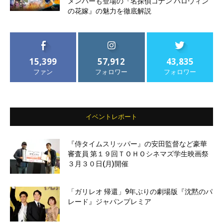
メンバーも登場の『名探偵コナン ハロウィン
の花嫁』の魅力を徹底解説
15,399
57,912
43,835
ファン
フォロワー
フォロワー
イベントレポート
『侍タイムスリッパー』の安田監督など豪華
審査員 第１９回ＴＯＨＯシネマズ学生映画祭
３月３０日(月)開催
「ガリレオ 帰還」9年ぶりの劇場版『沈黙のパ
レード』ジャパンプレミア