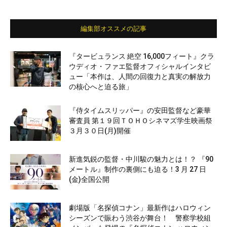
編集部オススメの記事
『タービュランス 絶空 16,000フィート』クラ
ウディオ・ファエ監督オフィシャルインタビ
ュー「本作は、人間の回復力と真実の解放力
の核心へと迫る旅」
『侍タイムスリッパー』の安田監督など豪華
審査員 第１９回ＴＯＨＯシネマズ学生映画祭
３月３０日(月)開催
新進気鋭の監督・中川駿の魅力とは！？ 『90
メートル』制作の裏側にも迫る！3 月 27 日
(金)全国公開
劇場版「名探偵コナン」最新作はハロウィン
シーズンで賑わう渋谷が舞台！ 警察学校組