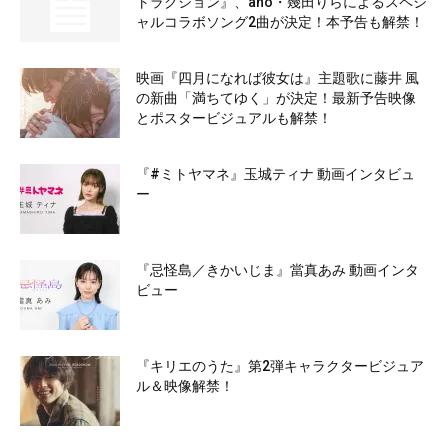
トラクション』、ano・幾田りらによるスペシ
ャルコラボソング2曲が決定！本予告も解禁！
映画『四月になれば彼女は』主題歌に藤井 風
の新曲「満ちてゆく」が決定！最新予告映像
とポスタービジュアルも解禁！
『#ミトヤマネ』玉城ティナ 動画インタビュ
ー
『忌怪島／きかいじま』當真あみ 動画インタ
ビュー
『キリエのうた』第2弾キャラクタービジュア
ル＆映像解禁！