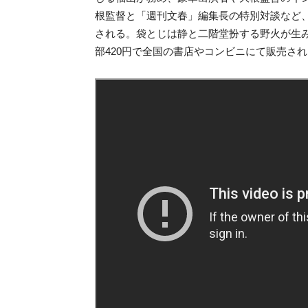
根監督と「週刊文春」編集長の特別対談など
される。袋とじは静と二階堂扮する野火が生み
部420円で全国の書店やコンビニにて販売さ