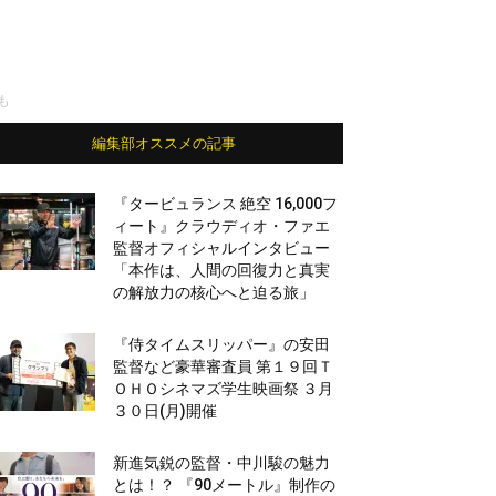
も
編集部オススメの記事
『タービュランス 絶空 16,000フ
ィート』クラウディオ・ファエ
監督オフィシャルインタビュー
「本作は、人間の回復力と真実
の解放力の核心へと迫る旅」
『侍タイムスリッパー』の安田
監督など豪華審査員 第１９回Ｔ
ＯＨＯシネマズ学生映画祭 ３月
３０日(月)開催
新進気鋭の監督・中川駿の魅力
とは！？ 『90メートル』制作の