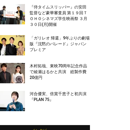
『侍タイムスリッパー』の安田
監督など豪華審査員 第１９回Ｔ
ＯＨＯシネマズ学生映画祭 ３月
３０日(月)開催
「ガリレオ 帰還」9年ぶりの劇場
版『沈黙のパレード』ジャパン
プレミア
木村拓哉、東映70周年記念作品
で綾瀬はるかと共演 総製作費
20億円
河合優実、倍賞千恵子と初共演
『PLAN 75』