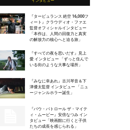
インタビュー
『タービュランス 絶空 16,000フ
ィート』クラウディオ・ファエ
監督オフィシャルインタビュー
「本作は、人間の回復力と真実
の解放力の核心へと迫る旅」
『すべての夜を思いだす』見上
愛 インタビュー 「ずっと住んで
いる街のような大事な場所」
『みなに幸あれ』古川琴音＆下
津優太監督 インタビュー 「ニュ
ージャンルホラー誕生」
『パウ・パトロール ザ・マイテ
ィ・ムービー』安倍なつみ イン
タビュー「映画館に行くと子供
たちの成長を感じられる」