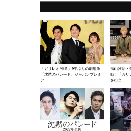
「ガリレオ 帰還」9年ぶりの劇場版
福山雅治 ×
『沈黙のパレード』ジャパンプレミ
動！「ガリ
ア
を担当