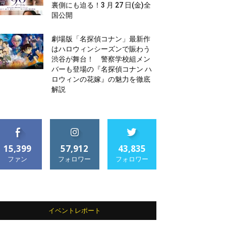
裏側にも迫る！3 月 27 日(金)全
国公開
劇場版「名探偵コナン」最新作
はハロウィンシーズンで賑わう
渋谷が舞台！ 警察学校組メン
バーも登場の『名探偵コナン ハ
ロウィンの花嫁』の魅力を徹底
解説
15,399
57,912
43,835
ファン
フォロワー
フォロワー
イベントレポート