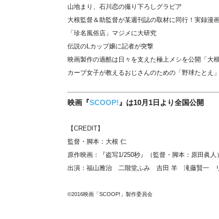
山地まり、石川恋の撮り下ろしグラビア
大根監督＆助監督が某週刊誌の取材に同行！実録漫
「珍名風俗店」マジメに大研究
伝説のLカップ嬢に記者が突撃
映画製作の過酷は日々を支えた極上メシを公開「大
カープ女子が教えるおじさんのための「野球たとえ
映画『
SCOOP!
』は10月1日より全国公開
【CREDIT】
監督・脚本：大根 仁
原作映画：『盗写1/250秒』（監督・脚本：原田眞人
出演：福山雅治 二階堂ふみ 吉田 羊 滝藤賢一 
©2016映画「SCOOP!」製作委員会