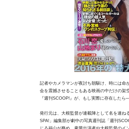
記者やカメラマンが夜討ち朝駆け、時には命
会を震撼させることもある映画の中だけの架空
『週刊SCOOP!』が、もし実際に存在したら
─
発行元は、大根監督が連載陣として名を連ねる
SPA!」編集部が劇中の写真週刊誌「週刊SC
じる福山が務め、豪華出演者や大根監督のイ