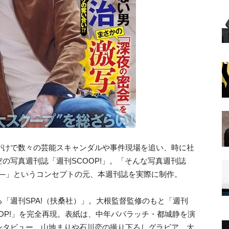
がけで数々の芸能スキャンダルや事件現場を追い、時に社
の写真週刊誌「週刊SCOOP!」。「そんな写真週刊誌
─
」というコンセプトの元、本週刊誌を実際に制作。
「週刊SPA!（扶桑社）」。大根監督監修のもと「週刊
OOP!」を完全再現。表紙は、中年パパラッチ・都城静を演
ンタビュー、山地まりや石川恋の撮り下ろしグラビア、大