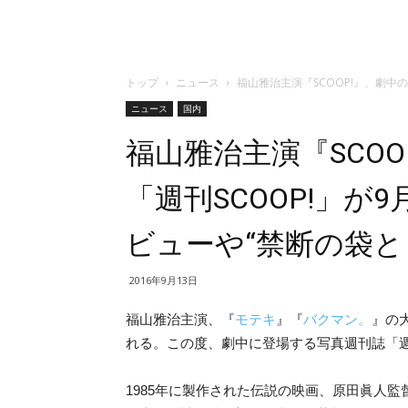
トップ
ニュース
福山雅治主演『SCOOP!』、劇中
ニュース
国内
福山雅治主演『SCO
「週刊SCOOP!」が
ビューや“禁断の袋と
2016年9月13日
福山雅治主演、『
モテキ
』『
バクマン。
』の
れる。この度、劇中に登場する写真週刊誌「週刊
1985年に製作された伝説の映画、原田眞人監