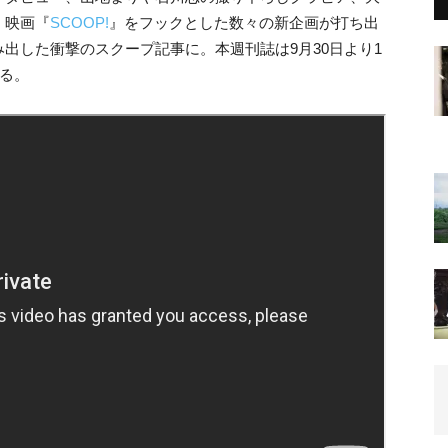
、映画『
SCOOP!
』をフックとした数々の新企画が打ち出
出した衝撃のスクープ記事に。本週刊誌は9月30日より1
れる。