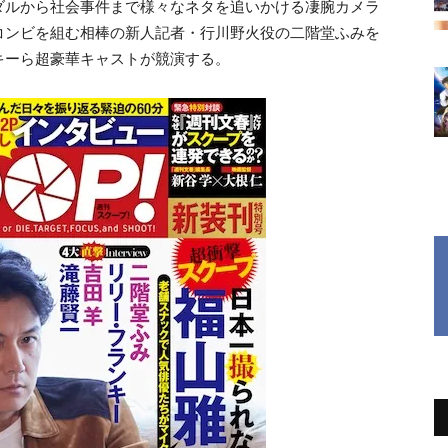
ダルから社会事件まで様々なネタを追いかける凄腕カメラ
コンビを組む相棒の新人記者・行川野火役の二階堂ふみを
キーら超豪華キャストが競演する。