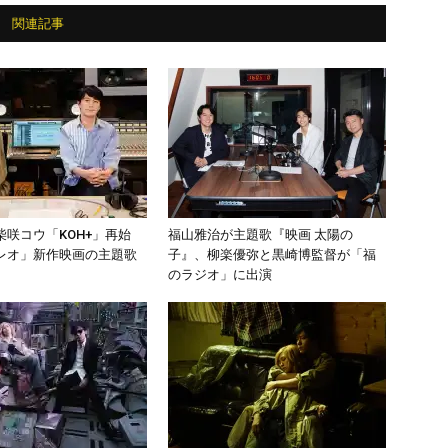
関連記事
 柴咲コウ「KOH+」再始
福山雅治が主題歌『映画 太陽の
レオ」新作映画の主題歌
子』、柳楽優弥と黒崎博監督が「福
のラジオ」に出演