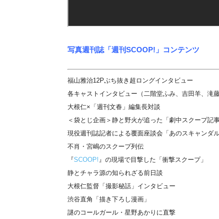
写真週刊誌「週刊SCOOP!」コンテンツ
福山雅治12Pぶち抜き超ロングインタビュー
各キャストインタビュー（二階堂ふみ、吉田羊、滝
大根仁×「週刊文春」編集長対談
＜袋とじ企画＞静と野火が追った「劇中スクープ記
現役週刊誌記者による覆面座談会「あのスキャンダ
不肖・宮嶋のスクープ列伝
『
SCOOP!
』の現場で目撃した「衝撃スクープ」
静とチャラ源の知られざる前日談
大根仁監督「撮影秘話」インタビュー
渋谷直角「描き下ろし漫画」
謎のコールガール・星野あかりに直撃