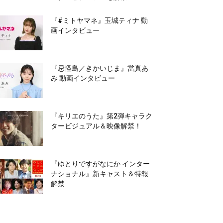
『#ミトヤマネ』玉城ティナ 動
画インタビュー
『忌怪島／きかいじま』當真あ
み 動画インタビュー
『キリエのうた』第2弾キャラク
タービジュアル＆映像解禁！
『ゆとりですがなにか インター
ナショナル』新キャスト＆特報
解禁