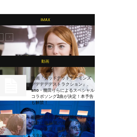
IMAX
動画
映画『デッドデッドデーモンズ
デデデデデストラクション』、
ano・幾田りらによるスペシャル
コラボソング2曲が決定！本予告
も解禁！
映画『四月になれば彼女は』主
題歌に藤井 風の新曲「満ちてゆ
く」が決定！最新予告映像とポ
スタービジュアルも解禁！