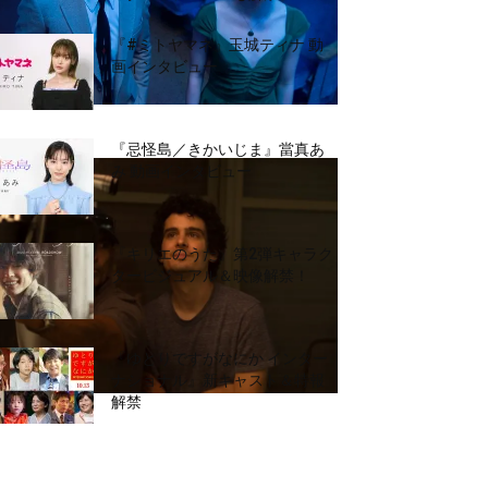
『#ミトヤマネ』玉城ティナ 動
画インタビュー
『忌怪島／きかいじま』當真あ
み 動画インタビュー
『キリエのうた』第2弾キャラク
タービジュアル＆映像解禁！
『ゆとりですがなにか インター
ナショナル』新キャスト＆特報
解禁