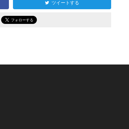
ツイートする
で
リ