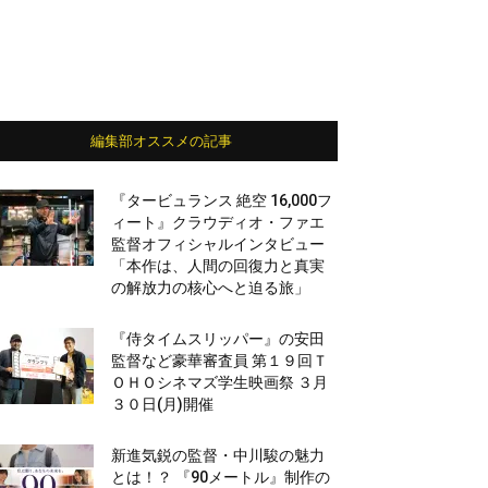
編集部オススメの記事
『タービュランス 絶空 16,000フ
ィート』クラウディオ・ファエ
監督オフィシャルインタビュー
「本作は、人間の回復力と真実
の解放力の核心へと迫る旅」
『侍タイムスリッパー』の安田
監督など豪華審査員 第１９回Ｔ
ＯＨＯシネマズ学生映画祭 ３月
３０日(月)開催
新進気鋭の監督・中川駿の魅力
とは！？ 『90メートル』制作の