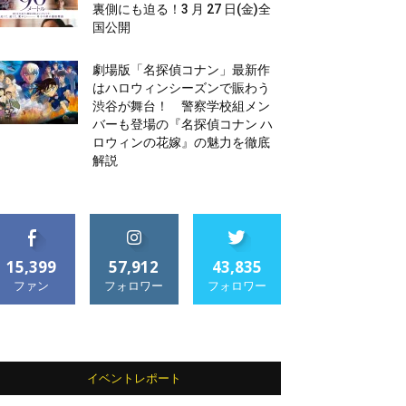
裏側にも迫る！3 月 27 日(金)全
国公開
劇場版「名探偵コナン」最新作
はハロウィンシーズンで賑わう
渋谷が舞台！ 警察学校組メン
バーも登場の『名探偵コナン ハ
ロウィンの花嫁』の魅力を徹底
解説
15,399
57,912
43,835
ファン
フォロワー
フォロワー
イベントレポート