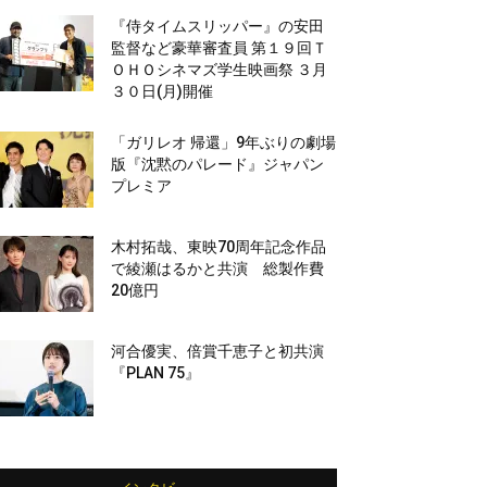
『侍タイムスリッパー』の安田
監督など豪華審査員 第１９回Ｔ
ＯＨＯシネマズ学生映画祭 ３月
３０日(月)開催
「ガリレオ 帰還」9年ぶりの劇場
版『沈黙のパレード』ジャパン
プレミア
木村拓哉、東映70周年記念作品
で綾瀬はるかと共演 総製作費
20億円
河合優実、倍賞千恵子と初共演
『PLAN 75』