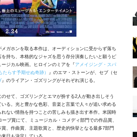
がメガホンを取る本作は、オーディションに受からず落ち
店を持ち、本格的なジャズを思う存分演奏したいと願うピ
ュージカル映画。ヒロインのミアを『
アメイジング・スパ
もたらす予期せぬ奇跡）
』のエマ・ストーンが、セブ（セ
ヴ
』のライアン・ゴズリングがそれぞれ演じる。
にのせて、ゴズリングとエマが扮する2人が動き出しそう
ている。光と豊かな色彩、音楽と言葉で人々が追い求める
られない情熱を持つことの苦しみも描き出す本作。米国時
グローブ賞にて、ミュージカル・コメディ部門での作品賞、
本賞、作曲賞、主題歌賞と、歴史的快挙となる最多7部門
の来日も決定している。