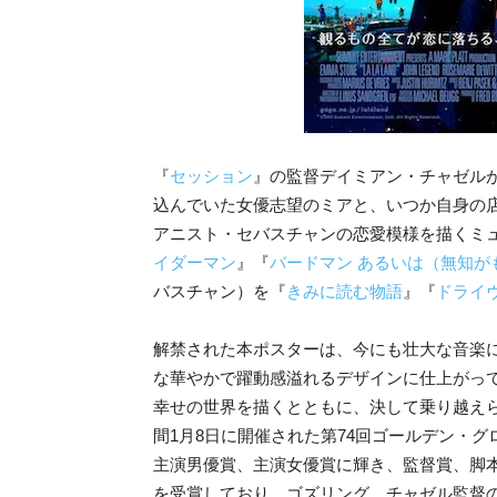
『
セッション
』の監督デイミアン・チャゼル
込んでいた女優志望のミアと、いつか自身の
アニスト・セバスチャンの恋愛模様を描くミ
イダーマン
』『
バードマン あるいは（無知が
バスチャン）を『
きみに読む物語
』『
ドライ
解禁された本ポスターは、今にも壮大な音楽
な華やかで躍動感溢れるデザインに仕上がっ
幸せの世界を描くとともに、決して乗り越え
間1月8日に開催された第74回ゴールデン・
主演男優賞、主演女優賞に輝き、監督賞、脚
を受賞しており、ゴズリング、チャゼル監督