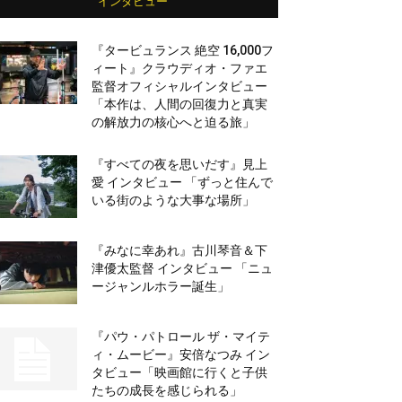
インタビュー
『タービュランス 絶空 16,000フ
ィート』クラウディオ・ファエ
監督オフィシャルインタビュー
「本作は、人間の回復力と真実
の解放力の核心へと迫る旅」
『すべての夜を思いだす』見上
愛 インタビュー 「ずっと住んで
いる街のような大事な場所」
『みなに幸あれ』古川琴音＆下
津優太監督 インタビュー 「ニュ
ージャンルホラー誕生」
『パウ・パトロール ザ・マイテ
ィ・ムービー』安倍なつみ イン
タビュー「映画館に行くと子供
たちの成長を感じられる」