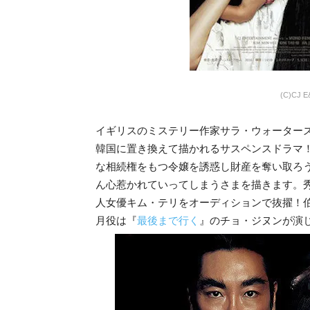
(C)CJ E&
イギリスのミステリー作家サラ・ウォーター
韓国に置き換えて描かれるサスペンスドラマ
な相続権をもつ令嬢を誘惑し財産を奪い取ろ
ん心惹かれていってしまうさまを描きます。
人女優キム・テリをオーディションで抜擢！
月役は『
最後まで行く
』のチョ・ジヌンが演