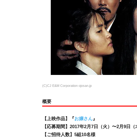
(C)CJ E&M Corporation ojosan.jp
概要
【上映作品】『
お嬢さん
』
【応募期間】2017年2月7日（火）〜2月9日
【ご招待人数】5組10名様