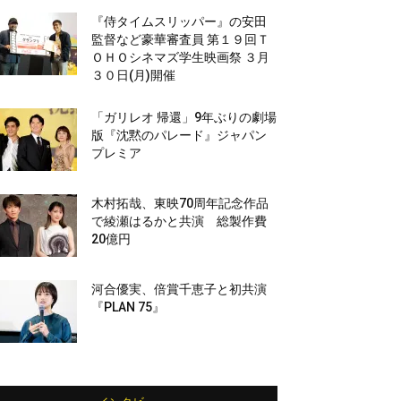
『侍タイムスリッパー』の安田
監督など豪華審査員 第１９回Ｔ
ＯＨＯシネマズ学生映画祭 ３月
３０日(月)開催
「ガリレオ 帰還」9年ぶりの劇場
版『沈黙のパレード』ジャパン
プレミア
木村拓哉、東映70周年記念作品
で綾瀬はるかと共演 総製作費
20億円
河合優実、倍賞千恵子と初共演
『PLAN 75』