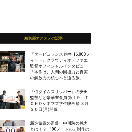
編集部オススメの記事
『タービュランス 絶空 16,000フ
ィート』クラウディオ・ファエ
監督オフィシャルインタビュー
「本作は、人間の回復力と真実
の解放力の核心へと迫る旅」
『侍タイムスリッパー』の安田
監督など豪華審査員 第１９回Ｔ
ＯＨＯシネマズ学生映画祭 ３月
３０日(月)開催
新進気鋭の監督・中川駿の魅力
とは！？ 『90メートル』制作の