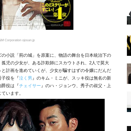
M Corporation ojosan.jp
ズの小説「荊の城」を原案に、物語の舞台を日本統治下の
！孤児の少女が、ある詐欺師にスカウトされ、2人で莫大
うと計画を進めていくが、少女が騙すはずの令嬢にだんだ
秀子役を『
泣く男
』のキム・ミニが、スッキ役は無名の新
伯爵役は『
チェイサー
』のハ・ジョンウ、秀子の叔父・上
じています。