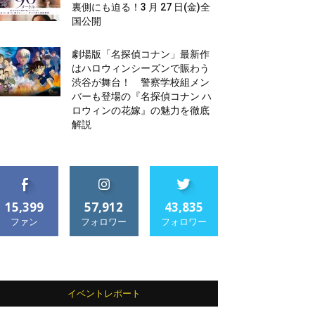
裏側にも迫る！3 月 27 日(金)全
国公開
劇場版「名探偵コナン」最新作
はハロウィンシーズンで賑わう
渋谷が舞台！ 警察学校組メン
バーも登場の『名探偵コナン ハ
ロウィンの花嫁』の魅力を徹底
解説
15,399
57,912
43,835
ファン
フォロワー
フォロワー
イベントレポート