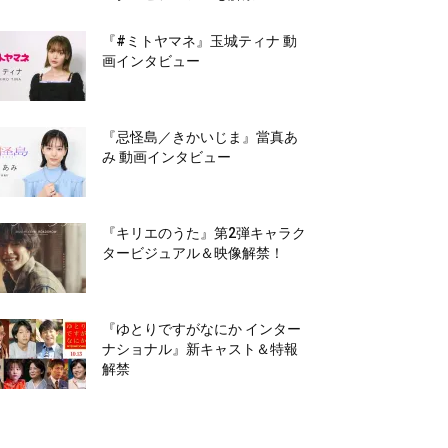
『#ミトヤマネ』玉城ティナ 動
画インタビュー
『忌怪島／きかいじま』當真あ
み 動画インタビュー
『キリエのうた』第2弾キャラク
タービジュアル＆映像解禁！
『ゆとりですがなにか インター
ナショナル』新キャスト＆特報
解禁