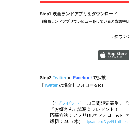
Step1:映画ランドアプリをダウンロード
（
映画ランドアプリでレビューをしていると当選率UP
↓
ダウン
Step2:
Twitter
or
Facebook
で拡散
【
Twitter
の場合】フォロー＆RT
【
#プレゼント
】＜3日間限定募集＞
『お嬢さん』試写会プレゼント！
応募方法：アプリDL☞フォロー&RT
締切：2/9（木）
https://t.co/XyeN1hthTO