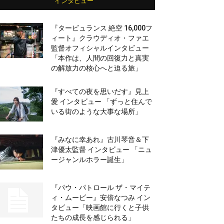
インタビュー
『タービュランス 絶空 16,000フ
ィート』クラウディオ・ファエ
監督オフィシャルインタビュー
「本作は、人間の回復力と真実
の解放力の核心へと迫る旅」
『すべての夜を思いだす』見上
愛 インタビュー 「ずっと住んで
いる街のような大事な場所」
『みなに幸あれ』古川琴音＆下
津優太監督 インタビュー 「ニュ
ージャンルホラー誕生」
『パウ・パトロール ザ・マイテ
ィ・ムービー』安倍なつみ イン
タビュー「映画館に行くと子供
たちの成長を感じられる」