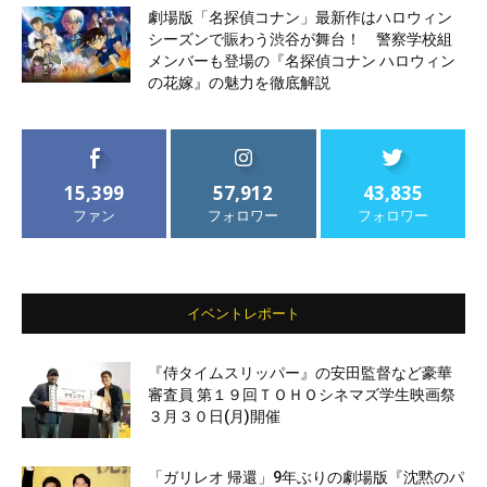
劇場版「名探偵コナン」最新作はハロウィン
シーズンで賑わう渋谷が舞台！ 警察学校組
メンバーも登場の『名探偵コナン ハロウィン
の花嫁』の魅力を徹底解説
15,399
57,912
43,835
ファン
フォロワー
フォロワー
イベントレポート
『侍タイムスリッパー』の安田監督など豪華
審査員 第１９回ＴＯＨＯシネマズ学生映画祭
３月３０日(月)開催
「ガリレオ 帰還」9年ぶりの劇場版『沈黙のパ