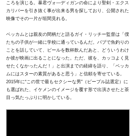
ころを演じる。暴君ヴォ―ディガンの命により聖剣・エクス
カリバーを引き抜く事が出来る男を探しており、公開された
映像でその一片が垣間見れる。
ベッカムとは親友の間柄だと語るガイ・リッチー監督は「僕
たちの子供が一緒に学校に通っているんだ。パブで魚釣りの
ことを話していて、ビールを数杯飲んだあと、どういうわけ
か彼が映画に出ることになった。ただ、彼を、カッコよく見
せたくなかったんだ！」と出演までの経緯を語り、「ベッカ
ムにはスターの素質があると思う」と信頼を寄せている。
2015年に“この世で最もセクシーな男”（ピープル誌選定）に
も選ばれた、イケメンのイメージを覆す形で出演させたと茶
目っ気たっぷりに明かしている。