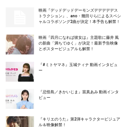
映画『デッドデッドデーモンズデデデデデス
トラクション』、ano・幾田りらによるスペシ
ャルコラボソング2曲が決定！本予告も解禁！
映画『四月になれば彼女は』主題歌に藤井 風
の新曲「満ちてゆく」が決定！最新予告映像
とポスタービジュアルも解禁！
『#ミトヤマネ』玉城ティナ 動画インタビュ
ー
『忌怪島／きかいじま』當真あみ 動画インタ
ビュー
『キリエのうた』第2弾キャラクタービジュア
ル＆映像解禁！