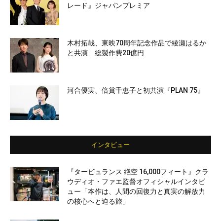
レード』ジャパンプレミア
木村拓哉、東映70周年記念作品で綾瀬はるか
と共演 総製作費20億円
河合優実、倍賞千恵子と初共演『PLAN 75』
インタビュー
『タービュランス 絶空 16,000フィート』クラ
ウディオ・ファエ監督オフィシャルインタビ
ュー「本作は、人間の回復力と真実の解放力
の核心へと迫る旅」