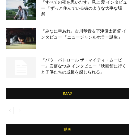
『すべての夜を思いだす』見上 愛 インタビュ
ー 「ずっと住んでいる街のような大事な場
所」
『みなに幸あれ』古川琴音＆下津優太監督 イ
ンタビュー 「ニュージャンルホラー誕生」
『パウ・パトロール ザ・マイティ・ムービ
ー』安倍なつみ インタビュー「映画館に行く
と子供たちの成長を感じられる」
IMAX
動画