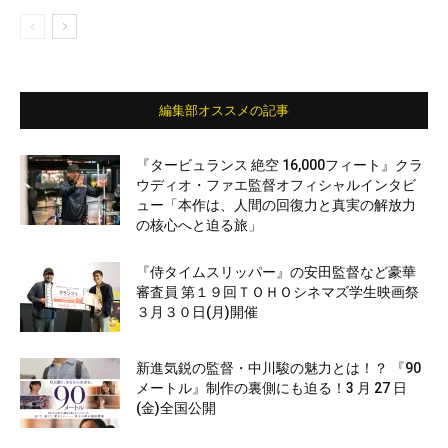
編集部オススメの記事
『タービュランス 絶空 16,000フィート』クラ
ウディオ・ファエ監督オフィシャルインタビ
ュー「本作は、人間の回復力と真実の解放力
の核心へと迫る旅」
『侍タイムスリッパー』の安田監督など豪華
審査員 第１９回ＴＯＨＯシネマズ学生映画祭
３月３０日(月)開催
新進気鋭の監督・中川駿の魅力とは！？ 『90
メートル』制作の裏側にも迫る！3 月 27 日
(金)全国公開