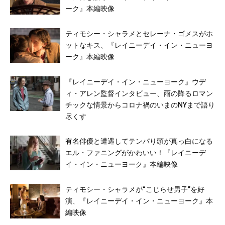
ーク』本編映像
ティモシー・シャラメとセレーナ・ゴメスがホ
ットなキス、『レイニーデイ・イン・ニューヨ
ーク』本編映像
『レイニーデイ・イン・ニューヨーク』ウデ
ィ・アレン監督インタビュー、雨の降るロマン
チックな情景からコロナ禍のいまのNYまで語り
尽くす
有名俳優と遭遇してテンパり頭が真っ白になる
エル・ファニングがかわいい！『レイニーデ
イ・イン・ニューヨーク』本編映像
ティモシー・シャラメが“こじらせ男子”を好
演、『レイニーデイ・イン・ニューヨーク』本
編映像