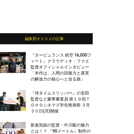
編集部オススメの記事
『タービュランス 絶空 16,000フ
ィート』クラウディオ・ファエ
監督オフィシャルインタビュー
「本作は、人間の回復力と真実
の解放力の核心へと迫る旅」
『侍タイムスリッパー』の安田
監督など豪華審査員 第１９回Ｔ
ＯＨＯシネマズ学生映画祭 ３月
３０日(月)開催
新進気鋭の監督・中川駿の魅力
とは！？ 『90メートル』制作の