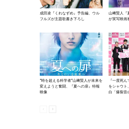
成田凌『くれなずめ』予告編、ウル
山﨑賢人『夏
フルズが主題歌書き下ろし
が実写映画
“時を超える科学者”山﨑賢人が未来を
『一度死ん
変えようと奮闘、『夏への扉』特報
をシャウト
映像
白「爆裂音