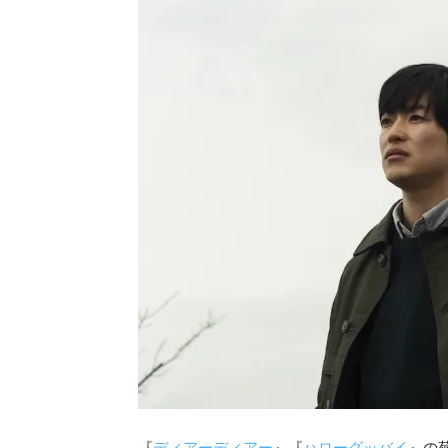
『
ディアーディアー
』『
ハローグッバイ
』の