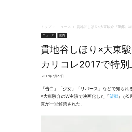
トップ
ニュース
貫地谷しほり×大東駿介『望郷』場
ニュース
国内
貫地谷しほり×大東
カリコレ2017で特
2017年7月27日
「告白」「少女」「リバース」などで知られ
×大東駿介のW主演で映画化した『
望郷
』が9
真が一挙解禁された。