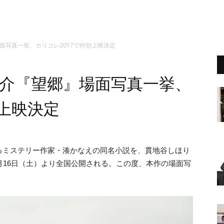
面写真一挙、カリコレ2017で特別上映決定
駿介『望郷』場面写真一挙、
別上映決定
るミステリー作家・湊かなえの同名小説を、貫地谷しほり
月16日（土）より全国公開される。この度、本作の場面写