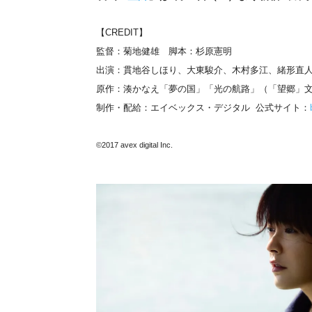
【CREDIT】
監督：菊地健雄 脚本：杉原憲明
出演：貫地谷しほり、大東駿介、木村多江、緒形直
原作：湊かなえ「夢の国」「光の航路」（「望郷」文
制作・配給：エイベックス・デジタル 公式サイト：
©2017 avex digital Inc.