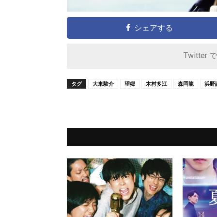
シェアする
Twitter 
タグ
大東駿介
望郷
木村多江
森岡龍
浜野