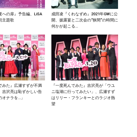
への扉』予告編、LiSA
成田凌『くれなずめ』2021年GWに公
初主題歌
開、披露宴と二次会の“狭間”の時間に
何かが起こる…
でみた』広瀬すずが不満
『一度死んでみた』吉沢亮が「ウユ
、吉沢亮は恥ずかしい告
ニ塩湖に行ってみたい」、広瀬すず
のオナラを…」
はリリー・フランキーとのラジオ熱
望