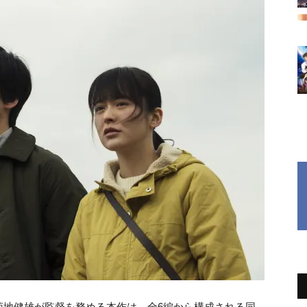
菊地健雄が監督を務める本作は、全6編から構成される同