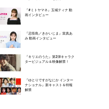
『#ミトヤマネ』玉城ティナ 動
画インタビュー
『忌怪島／きかいじま』當真あ
み 動画インタビュー
『キリエのうた』第2弾キャラク
タービジュアル＆映像解禁！
『ゆとりですがなにか インター
ナショナル』新キャスト＆特報
解禁