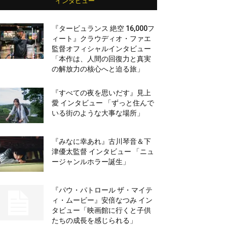
インタビュー
『タービュランス 絶空 16,000フ
ィート』クラウディオ・ファエ
監督オフィシャルインタビュー
「本作は、人間の回復力と真実
の解放力の核心へと迫る旅」
『すべての夜を思いだす』見上
愛 インタビュー 「ずっと住んで
いる街のような大事な場所」
『みなに幸あれ』古川琴音＆下
津優太監督 インタビュー 「ニュ
ージャンルホラー誕生」
『パウ・パトロール ザ・マイテ
ィ・ムービー』安倍なつみ イン
タビュー「映画館に行くと子供
たちの成長を感じられる」