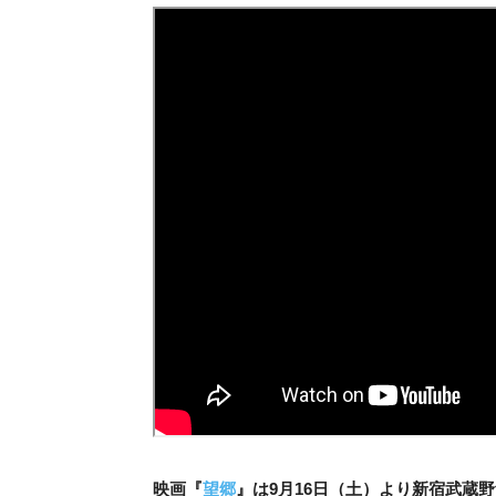
映画『
望郷
』は9月16日（土）より新宿武蔵