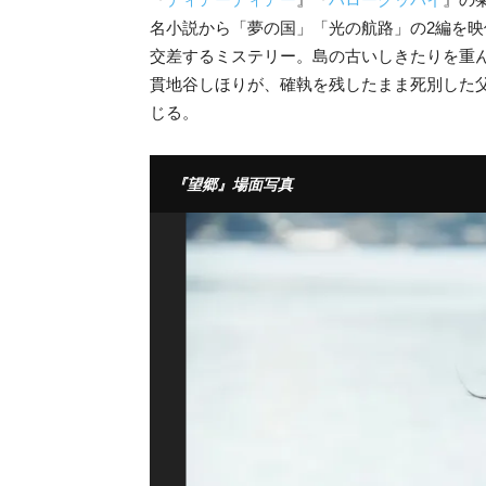
名小説から「夢の国」「光の航路」の2編を映
交差するミステリー。島の古いしきたりを重
貫地谷しほりが、確執を残したまま死別した
じる。
『望郷』場面写真