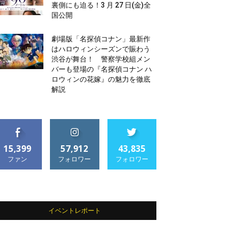
裏側にも迫る！3 月 27 日(金)全
国公開
劇場版「名探偵コナン」最新作
はハロウィンシーズンで賑わう
渋谷が舞台！ 警察学校組メン
バーも登場の『名探偵コナン ハ
ロウィンの花嫁』の魅力を徹底
解説
15,399
57,912
43,835
ファン
フォロワー
フォロワー
イベントレポート