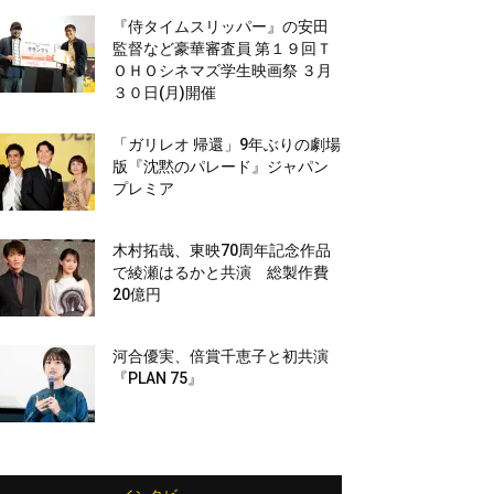
『侍タイムスリッパー』の安田
監督など豪華審査員 第１９回Ｔ
ＯＨＯシネマズ学生映画祭 ３月
３０日(月)開催
「ガリレオ 帰還」9年ぶりの劇場
版『沈黙のパレード』ジャパン
プレミア
木村拓哉、東映70周年記念作品
で綾瀬はるかと共演 総製作費
20億円
河合優実、倍賞千恵子と初共演
『PLAN 75』