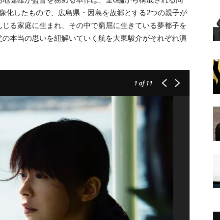
像化したもので、広島県・因島を故郷とする2つの親子が
んじる家庭に生まれ、その中で窮屈に生きている夢都子を
父の本当の思いを紐解いていく航を大東駿介がそれぞれ演
1
of 11