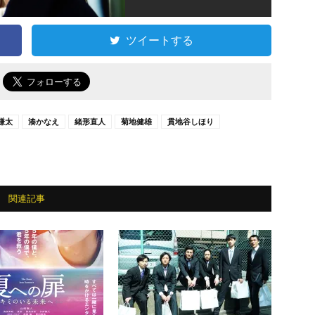
ツイートする
で
謙太
湊かなえ
緒形直人
菊地健雄
貫地谷しほり
関連記事