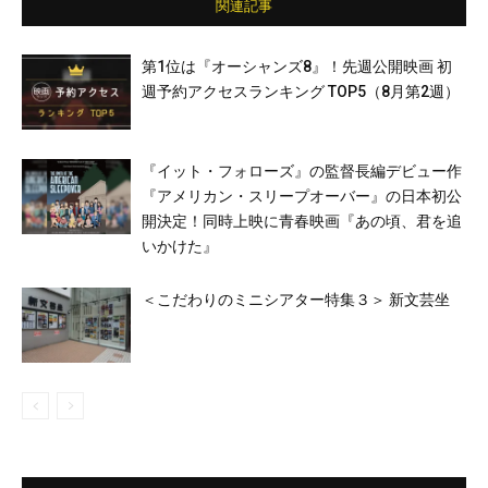
関連記事
第1位は『オーシャンズ8』！先週公開映画 初
週予約アクセスランキング TOP5（8月第2週）
『イット・フォローズ』の監督⻑編デビュー作
『アメリカン・スリープオーバー』の日本初公
開決定！同時上映に青春映画『あの頃、君を追
いかけた』
＜こだわりのミニシアター特集３＞ 新文芸坐