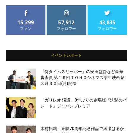
15,399
57,912
43,835
ファン
フォロワー
フォロワー
イベントレポート
『侍タイムスリッパー』の安田監督など豪華
審査員 第１９回ＴＯＨＯシネマズ学生映画祭
３月３０日(月)開催
「ガリレオ 帰還」9年ぶりの劇場版『沈黙のパ
レード』ジャパンプレミア
木村拓哉、東映70周年記念作品で綾瀬はるか