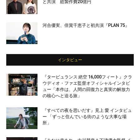
と共演 総製作費20億円
河合優実、倍賞千恵子と初共演『PLAN 75』
インタビュー
『タービュランス 絶空 16,000フィート』クラ
ウディオ・ファエ監督オフィシャルインタビ
ュー「本作は、人間の回復力と真実の解放力
の核心へと迫る旅」
『すべての夜を思いだす』見上 愛 インタビュ
ー 「ずっと住んでいる街のような大事な場
所」