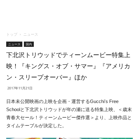
トップ
ニュース
ニュース
国内
下北沢トリウッドでティーンムービー特集上
映！『キングス・オブ・サマー』『アメリカ
ン・スリープオーバー』ほか
2017年11月21日
⽇本未公開映画の上映を企画・運営するGucchi's Free
Schoolと下北沢トリウッドが年の瀬に送る特集上映、＜歳末
⻘春⼤セール！ティーンムービー傑作選＞より、上映作品と
タイムテーブルが決定した。