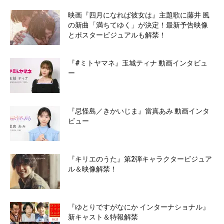
映画『四月になれば彼女は』主題歌に藤井 風
の新曲「満ちてゆく」が決定！最新予告映像
とポスタービジュアルも解禁！
『#ミトヤマネ』玉城ティナ 動画インタビュ
ー
『忌怪島／きかいじま』當真あみ 動画インタ
ビュー
『キリエのうた』第2弾キャラクタービジュア
ル＆映像解禁！
『ゆとりですがなにか インターナショナル』
新キャスト＆特報解禁