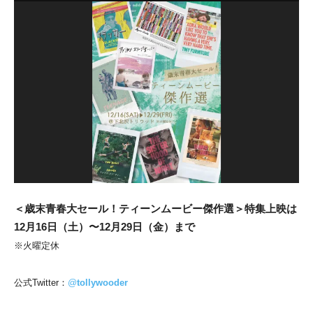
＜歳末⻘春⼤セール！ティーンムービー傑作選＞特集上映は
12⽉16⽇（⼟）〜12⽉29⽇（⾦）まで
※⽕曜定休
公式Twitter：
@
tollywooder