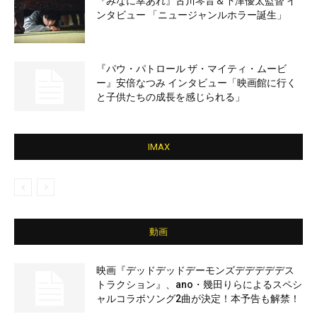
『みなに幸あれ』古川琴音＆下津優太監督 イ
ンタビュー 「ニュージャンルホラー誕生」
『パウ・パトロール ザ・マイティ・ムービ
ー』安倍なつみ インタビュー「映画館に行く
と子供たちの成長を感じられる」
IMAX
動画
映画『デッドデッドデーモンズデデデデデス
トラクション』、ano・幾田りらによるスペシ
ャルコラボソング2曲が決定！本予告も解禁！