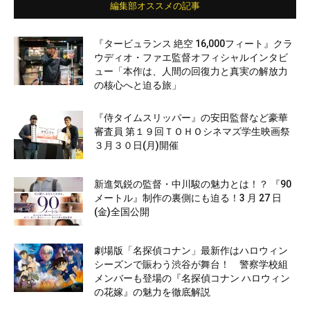
編集部オススメの記事
『タービュランス 絶空 16,000フィート』クラ
ウディオ・ファエ監督オフィシャルインタビ
ュー「本作は、人間の回復力と真実の解放力
の核心へと迫る旅」
『侍タイムスリッパー』の安田監督など豪華
審査員 第１９回ＴＯＨＯシネマズ学生映画祭
３月３０日(月)開催
新進気鋭の監督・中川駿の魅力とは！？ 『90
メートル』制作の裏側にも迫る！3 月 27 日
(金)全国公開
劇場版「名探偵コナン」最新作はハロウィン
シーズンで賑わう渋谷が舞台！ 警察学校組
メンバーも登場の『名探偵コナン ハロウィン
の花嫁』の魅力を徹底解説