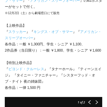
ブ・サマー
』『
アメリカン・スリープオーバー
』のB2ポスタ
ーがセットで付く。
※12月2日（⼟）から劇場窓⼝にて販売
【上映作品】
『
スラッカー
』『
キングス・オブ・サマー
』『
アメリカン・
スリープオーバー
』
各作品：⼀般 ￥1,300円、学⽣・シニア ￥1,100、
2作品券（当⽇限り）：⼀般 ￥1,800、学⽣・シニア ￥1,600
【特別上映作品】
『
ビヨンド・クルーレス
』『タナーホール』『ティーンエイ
ジ』 『タイニー・ファニチャー』『シスターフッド・オ
ブ・ナイト 夜の姉妹団』
各作品：⼀律 1,500 円
1
of 2