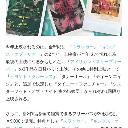
今年上映されるのは、全8作品。『
スラッカー
』『
キング
ス・オブ・サマー
』の2本と、上映権が本年 末で切れる為、
最後の上映になるかもしれない『
アメリカン・スリープオー
バー
』の3作品を⽇替わりで上映。その他に特別上映として
『
ビヨンド・クルーレス
』『タナーホール』『ティーンエイ
ジ』と、追加で決定した『タイニー・ファニチャー』『シス
ターフッド・オブ・ナイト 夜の姉妹団』がそれぞれ1回限り
上映される。
さらに、計8作品を全て鑑賞できるフリーパスが20枚限定、
￥9,000で販売。特典として『
スラッカー
』『
キングス・オ