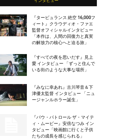
インタビュー
『タービュランス 絶空 16,000フ
ィート』クラウディオ・ファエ
監督オフィシャルインタビュー
「本作は、人間の回復力と真実
の解放力の核心へと迫る旅」
『すべての夜を思いだす』見上
愛 インタビュー 「ずっと住んで
いる街のような大事な場所」
『みなに幸あれ』古川琴音＆下
津優太監督 インタビュー 「ニュ
ージャンルホラー誕生」
『パウ・パトロール ザ・マイテ
ィ・ムービー』安倍なつみ イン
タビュー「映画館に行くと子供
たちの成長を感じられる」