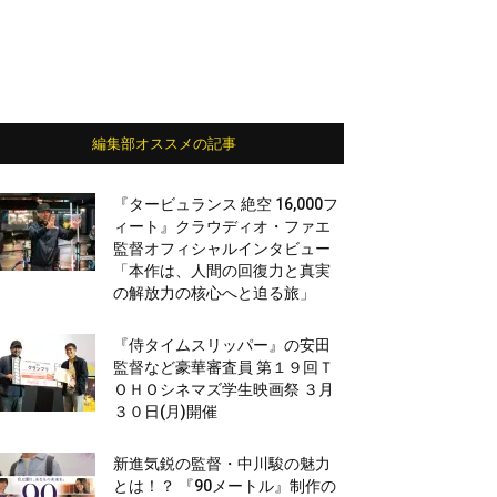
編集部オススメの記事
『タービュランス 絶空 16,000フ
ィート』クラウディオ・ファエ
監督オフィシャルインタビュー
「本作は、人間の回復力と真実
の解放力の核心へと迫る旅」
『侍タイムスリッパー』の安田
監督など豪華審査員 第１９回Ｔ
ＯＨＯシネマズ学生映画祭 ３月
３０日(月)開催
新進気鋭の監督・中川駿の魅力
とは！？ 『90メートル』制作の