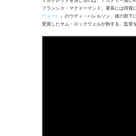
ミルドレッドを演じるのは、アカデミー賞に
フランシス・マクドーマンド。署長には同賞
ウォー）
』のウディ・ハレルソン、彼の部下
受賞したサム・
ロックウェルが扮する。監督