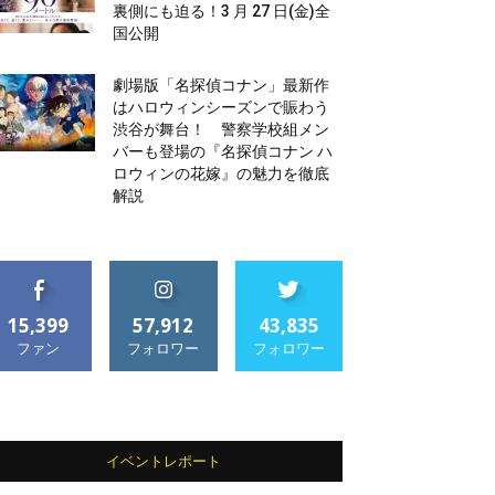
裏側にも迫る！3 月 27 日(金)全
国公開
劇場版「名探偵コナン」最新作
はハロウィンシーズンで賑わう
渋谷が舞台！ 警察学校組メン
バーも登場の『名探偵コナン ハ
ロウィンの花嫁』の魅力を徹底
解説
15,399
57,912
43,835
ファン
フォロワー
フォロワー
イベントレポート