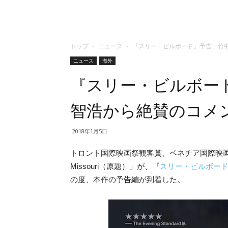
トップ
ニュース
『スリー・ビルボード』予告、竹
ニュース
海外
『スリー・ビルボー
智浩から絶賛のコメ
2018年1月5日
トロント国際映画祭観客賞、ベネチア国際映
Missouri（原題）」が、『
スリー・ビルボー
の度、本作の予告編が到着した。